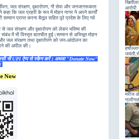
खितौला 
र्जीवन, जल संरक्षण, वृक्षारोपण, गौ सेवा और जनजागरूकता
आरोपी
होंने कहा कि जल प्रहरी के रूप में मोहन नागर ने अपने कार्यों
री सम्मान प्राप्त करना बैतूल सहित पूरे प्रदेश के लिए गर्व
र से जल संरक्षण और वृक्षारोपण को लेकर भविष्य की
ंबंध में भी विस्तृत बातचीत हुई।सम्मान से अभिभूत मोहन
ा और जल संरक्षण तथा वृक्षारोपण को जन-आंदोलन का
ुड़ने की अपील की।
हर्षोल्
जयंती,स
िसी भी UPI ऐप्प से स्कैन करें। अथवा "Donate Now"
ं।
te Now
मरीज और
गालीगल