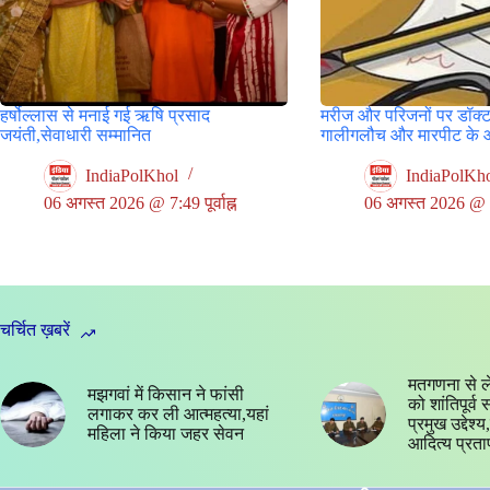
हर्षोल्लास से मनाई गई ऋषि प्रसाद
मरीज और परिजनों पर डॉक्ट
जयंती,सेवाधारी सम्मानित
गालीगलौच और मारपीट के 
IndiaPolKhol
IndiaPolKh
06 अगस्त 2026 @ 7:49 पूर्वाह्न
06 अगस्त 2026 @ 5:3
चर्चित ख़बरें
मतगणना से ल
मझगवां में किसान ने फांसी
को शांतिपूर्व
लगाकर कर ली आत्महत्या,यहां
प्रमुख उद्देश
महिला ने किया जहर सेवन
आदित्य प्रता