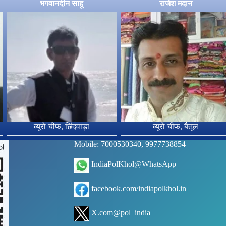
भगवानदीन साहू
राजेश मदान
ब्यूरो चीफ, छिंदवाड़ा
ब्यूरो चीफ, बैतूल
Mobile: 7000530340, 9977738854
IndiaPolKhol@WhatsApp
facebook.com/indiapolkhol.in
X.com@pol_india