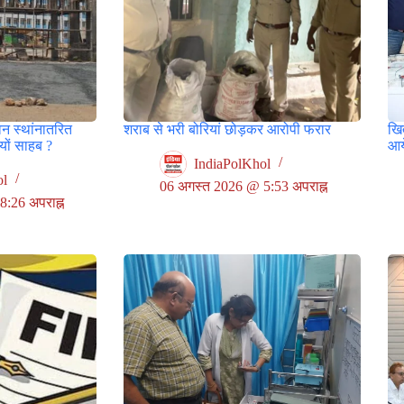
वन स्थांनातरित
शराब से भरी बोरियां छोड़कर आरोपी फरार
खित
ों साहब ?
आय
IndiaPolKhol
ol
06 अगस्त 2026 @ 5:53 अपराह्न
:26 अपराह्न