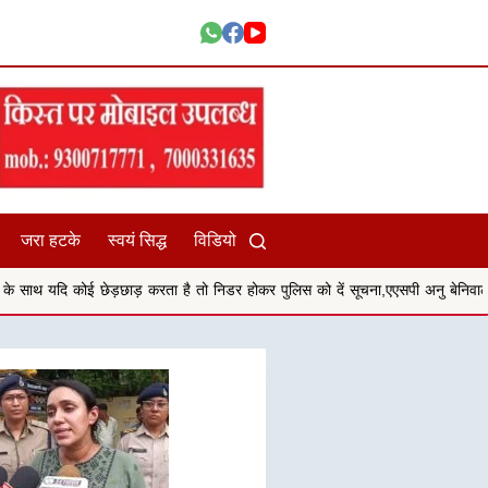
जरा हटके
स्वयं सिद्ध
विडियो
ाड़ करता है तो निडर होकर पुलिस को दें सूचना,एएसपी अनु बेनिवाल
सिहोरा संदीपनी