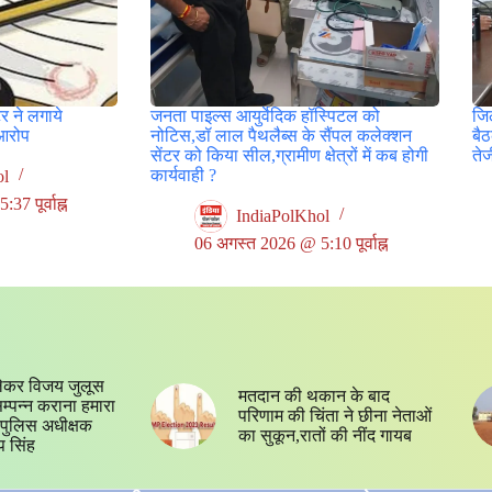
र ने लगाये
जनता पाइल्स आयुर्वेदिक हॉस्पिटल को
जिल
आरोप
नोटिस,डॉ लाल पैथलैब्स के सैंपल कलेक्शन
बै
सेंटर को किया सील,ग्रामीण क्षेत्रों में कब होगी
ते
कार्यवाही ?
ol
7 पूर्वाह्न
IndiaPolKhol
06 अगस्त 2026 @ 5:10 पूर्वाह्न
ेकर विजय जुलूस
मतदान की थकान के बाद
 सम्पन्न कराना हमारा
परिणाम की चिंता ने छीना नेताओं
्य,पुलिस अधीक्षक
का सुकून,रातों की नींद गायब
प सिंह