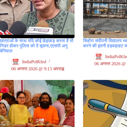
छात्राओं के साथ यदि कोई छेड़छाड़ करता है तो
सिहोरा संदीपनी विद्यालय भ
निडर होकर पुलिस को दें सूचना,एएसपी अनु
करने की इतनी हड़बड़ाहट क्य
बेनिवाल
IndiaPolKh
IndiaPolKhol
06 अगस्त 2026 @ 8
06 अगस्त 2026 @ 9:13 अपराह्न