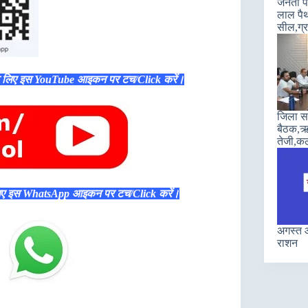
जनता पा
लाल पैथ
सील,ग्रा
े लिए इस YouTube आइकन पर टच/Click करें।
जिला सह
बैठक,ऋण
तेजी,कल
िए इस WhatsApp आइकन पर टच/Click करें।
अगस्त औ
राशन