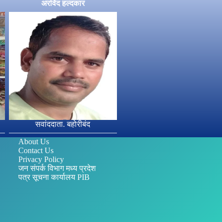
अरविंद हल्दकार
सवांददाता. बहोरीबंद
About Us
Contact Us
Privacy Policy
जन संपर्क विभाग मध्य प्रदेश
पत्र सूचना कार्यालय PIB