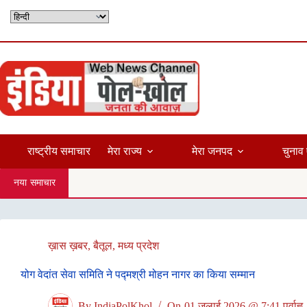
Skip
to
content
राष्ट्रीय समाचार
मेरा राज्य
मेरा जनपद
चुनाव 
नया समाचार
ख़ास ख़बर
,
बैतूल
,
मध्य प्रदेश
योग वेदांत सेवा समिति ने पद्मश्री मोहन नागर का किया सम्मान
By
IndiaPolKhol
On
01 जुलाई 2026 @ 7:41 पूर्वाह्न