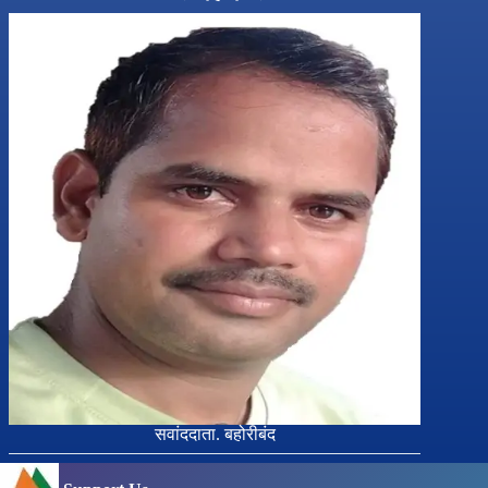
सवांददाता. बहोरीबंद