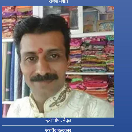
राजेश मदान
ब्यूरो चीफ, बैतूल
अरविंद हल्दकार