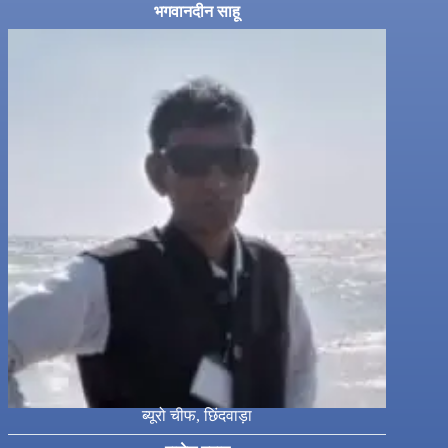
भगवानदीन साहू
ब्यूरो चीफ, छिंदवाड़ा