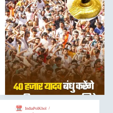
IndiaPolKhol