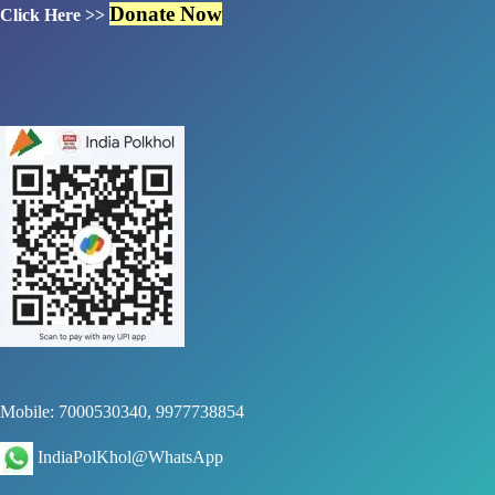
Donate Now
Click Here >>
Mobile: 7000530340, 9977738854
IndiaPolKhol@WhatsApp