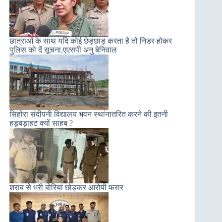
छात्राओं के साथ यदि कोई छेड़छाड़ करता है तो निडर होकर
पुलिस को दें सूचना,एएसपी अनु बेनिवाल
सिहोरा संदीपनी विद्यालय भवन स्थांनातरित करने की इतनी
हड़बड़ाहट क्यों साहब ?
शराब से भरी बोरियां छोड़कर आरोपी फरार