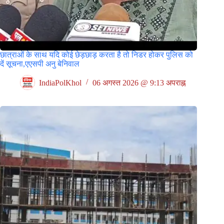
छात्राओं के साथ यदि कोई छेड़छाड़ करता है तो निडर होकर पुलिस को
दें सूचना,एएसपी अनु बेनिवाल
IndiaPolKhol
06 अगस्त 2026 @ 9:13 अपराह्न