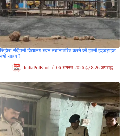
सिहोरा संदीपनी विद्यालय भवन स्थांनातरित करने की इतनी हड़बड़ाहट
क्यों साहब ?
IndiaPolKhol
06 अगस्त 2026 @ 8:26 अपराह्न