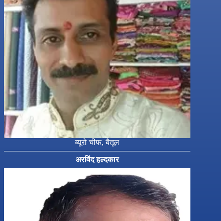
ब्यूरो चीफ, बैतूल
अरविंद हल्दकार