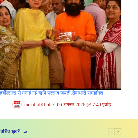
हर्षोल्लास से मनाई गई ऋषि प्रसाद जयंती,सेवाधारी सम्मानित
IndiaPolKhol
06 अगस्त 2026 @ 7:49 पूर्वाह्न
चर्चित ख़बरें