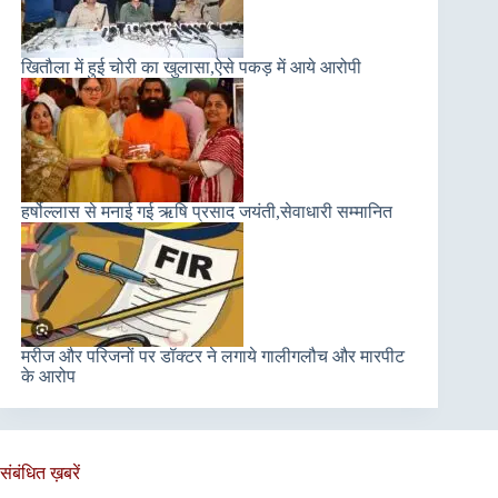
खितौला में हुई चोरी का खुलासा,ऐसे पकड़ में आये आरोपी
हर्षोल्लास से मनाई गई ऋषि प्रसाद जयंती,सेवाधारी सम्मानित
मरीज और परिजनों पर डॉक्टर ने लगाये गालीगलौच और मारपीट
के आरोप
संबंधित ख़बरें