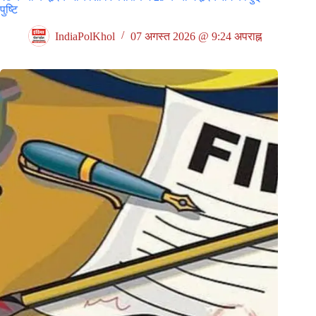
पुष्टि
IndiaPolKhol
07 अगस्त 2026 @ 9:24 अपराह्न