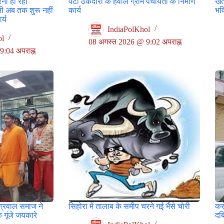
ना हो रहा
पेटी ठेकेदारों के हवाले ग्राम पंचायतों के निर्माण
खतर
भी अब तक शुरू नहीं
कार्य
भवि
र्य
IndiaPolKhol
ol
08 अगस्त 2026 @ 9:02 अपराह्न
:04 अपराह्न
अग्रवाल समाज ने
सिहोरा में तालाब के समीप चरने गई भैंसे चोरी
कर
 गूंजे जयकारे
दबि