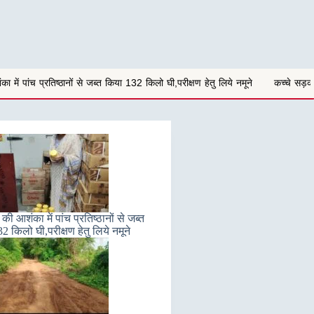
त किया 132 किलो घी,परीक्षण हेतु लिये नमूने
कच्चे सड़क से आवागमन करना हो रहा दुशव
ी आशंका में पांच प्रतिष्ठानों से जब्त
2 किलो घी,परीक्षण हेतु लिये नमूने