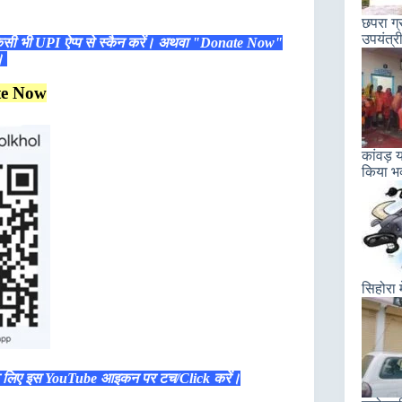
छपरा ग
उपयंत्र
िसी भी UPI ऐप्प से स्कैन करें। अथवा "Donate Now"
ं।
te Now
कांवड़ 
किया भव
सिहोरा 
े लिए इस YouTube आइकन पर टच/Click करें।