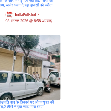
ों के साये मैं गढ़ा जा रहा विद्यार्थियों का
ष्य, जर्जर भवन दे रहा हादसों को न्यौता
IndiaPolKhol
08 अगस्त 2026 @ 8:58 अपराह्न
ोड़पति बाबू के ठिकाने पर लोकायुक्त की
श,2 टीमों ने एक साथ मारा छापा