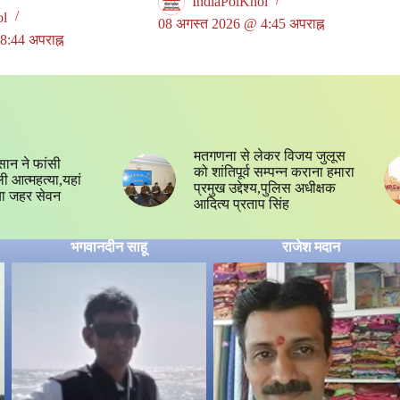
IndiaPolKhol
ol
08 अगस्त 2026 @ 4:45 अपराह्न
:44 अपराह्न
मतगणना से लेकर विजय जुलूस
सान ने फांसी
को शांतिपूर्व सम्पन्न कराना हमारा
 आत्महत्या,यहां
प्रमुख उद्देश्य,पुलिस अधीक्षक
या जहर सेवन
आदित्य प्रताप सिंह
भगवानदीन साहू
राजेश मदान