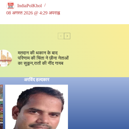
IndiaPolKhol
08 अगस्त 2026 @ 4:29 अपराह्न
मतदान की थकान के बाद
परिणाम की चिंता ने छीना नेताओं
का सुकून,रातों की नींद गायब
अरविंद हल्दकार