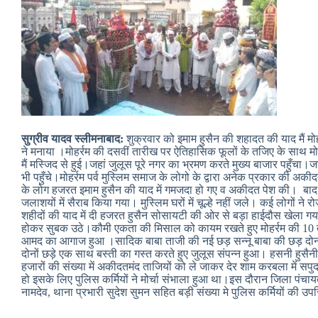
सुग्रीव यादव स्लीमनाबाद:
शुक्रवार को इमाम हुसैन की शहादत की याद मैं मोहर्र
ने मनाया ।मोहर्रम की दसवीं तारीख पर ऐतिहासिक फूलों के तजिए के साथ म
मैं मस्जिद से हुई।जहां जुलूस पूरे नगर का भ्रमण करते मुख्य बाजार पहुँचा।जहां
भी पहुँचे।मोहर्रम पर्व मुस्लिम समाज के लोगो के द्वारा अनेक प्रकार की अक
के लोग हजरत इमाम हुसैन की याद में गमजदा हो गए व अकीदत पेश की। बाद 
जलाशयों में सैराब किया गया। मुस्लिम घरों में चूल्हे नहीं जले। कई लोगों
शहीदों की याद में दी हजरत हुसैन सोसायटी की ओर से बड़ा हाईदौस खेला गय
होकर सुबक उठे।कौमी एकता की मिसाल को कायम रखते हुए मोहर्रम की 10 त
आमद का आगाज हुआ ।सादिक बाबा ताजी की नई छड़ सन्नू बाबा की छड़ दोनों 
दोनों छड़े एक साथ बस्ती का गस्त करते हुए जुलूस संपन्न हुआ। हसनी हुसैन
हजारों की संख्या में अकीदतमंद ताजियों को ले जाकर देर शाम करबला में सपुद ए
हो इसके लिए पुलिस कर्मियों ने मोर्चा संभाला हुआ था।इस दौरान जिला पं
नामदेव, थाना प्रभारी सुदेश सुमन सहित बड़ी संख्या मे पुलिस कर्मियों की उप