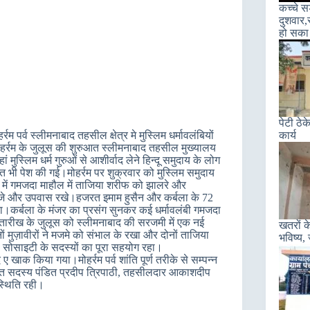
कच्चे 
दुशवार,
हो सका 
पेटी ठेक
म पर्व स्लीमनाबाद तहसील क्षेत्र मे मुस्लिम धर्मावलंबियों
कार्य
ोहर्रम के जुलूस की शुरुआत स्लीमनाबाद तहसील मुख्यालय
 मुस्लिम धर्म गुरुओं से आशीर्वाद लेने हिन्दू समुदाय के लोग
ीदत भी पेश की गई।मोहर्रम पर शुक्रवार को मुस्लिम समुदाय
में गमजदा माहौल में ताजिया शरीफ को झालरे और
 ने रोजे और उपवास रखे।हजरत इमाम हुसैन और कर्बला के 72
ा।कर्बला के मंजर का प्रसंग सुनकर कई धर्मावलंबी गमजदा
ारीख के जुलूस को स्लीमनाबाद की सरजमी में एक नई
खतरों के
मुज़ावीरों ने मजमे को संभाल के रखा और दोनों ताजिया
भविष्य,
ी सोसाइटी के सदस्यों का पूरा सहयोग रहा।
 खाक किया गया।मोहर्रम पर्व शांति पूर्ण तरीके से सम्पन्न
चायत सदस्य पंडित प्रदीप त्रिपाठी, तहसीलदार आकाशदीप
स्थिति रही।