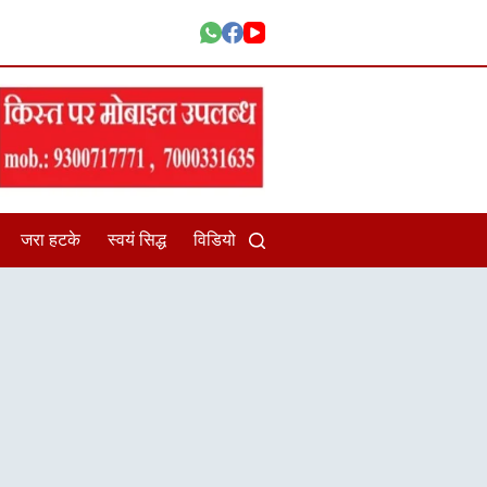
जरा हटके
स्वयं सिद्ध
विडियो