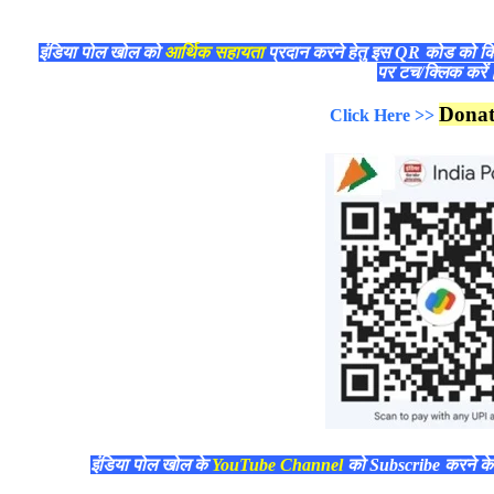
इंडिया पोल खोल को
आर्थिक सहायता
प्रदान करने हेतु इस QR कोड को क
पर टच/क्लिक करे
Dona
Click Here >>
इंडिया पोल खोल के
YouTube Channel
को Subscribe करने क