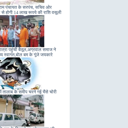
्राम पंचायत के सरपंच, सचिव ओर
ी से होगी 14 लाख रूपये की राशि वसूली
यात्रा पहुंची बैतूल,अग्रवाल समाज ने
्य स्वागत,बोल बम के गूंजे जयकारे
में तालाब के समीप चरने गई भैंसे चोरी