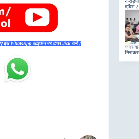
करोड़पति
दबिश,2 
िए इस WhatsApp आइकन पर टच/Click करें।
जनसंवाद 
निराकरण