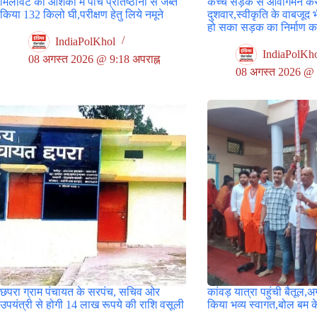
मिलावट की आशंका में पांच प्रतिष्ठानों से जब्त
कच्चे सड़क से आवागमन कर
किया 132 किलो घी,परीक्षण हेतु लिये नमूने
दुशवार,स्वीकृति के वाबजूद 
हो सका सड़क का निर्माण का
IndiaPolKhol
IndiaPolKh
08 अगस्त 2026 @ 9:18 अपराह्न
08 अगस्त 2026 @ 9
छपरा ग्राम पंचायत के सरपंच, सचिव ओर
कांवड़ यात्रा पहुंची बैतूल,
उपयंत्री से होगी 14 लाख रूपये की राशि वसूली
किया भव्य स्वागत,बोल बम के