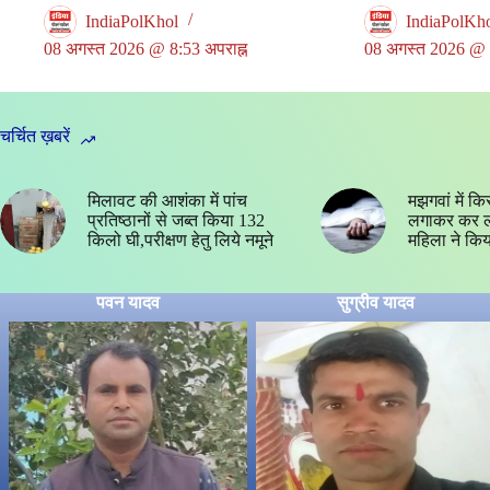
IndiaPolKhol
IndiaPolKh
08 अगस्त 2026 @ 8:53 अपराह्न
08 अगस्त 2026 @ 8
चर्चित ख़बरें
मिलावट की आशंका में पांच
मझगवां में कि
प्रतिष्ठानों से जब्त किया 132
लगाकर कर ली
किलो घी,परीक्षण हेतु लिये नमूने
महिला ने कि
पवन यादव
सुग्रीव यादव