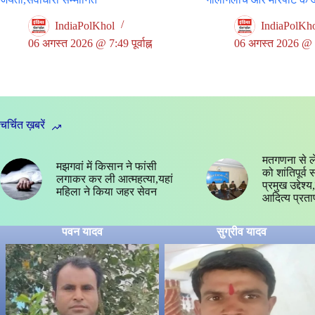
IndiaPolKhol
IndiaPolKh
06 अगस्त 2026 @ 7:49 पूर्वाह्न
06 अगस्त 2026 @ 5:3
चर्चित ख़बरें
मतगणना से ल
मझगवां में किसान ने फांसी
को शांतिपूर्व
लगाकर कर ली आत्महत्या,यहां
प्रमुख उद्देश
महिला ने किया जहर सेवन
आदित्य प्रता
पवन यादव
सुग्रीव यादव