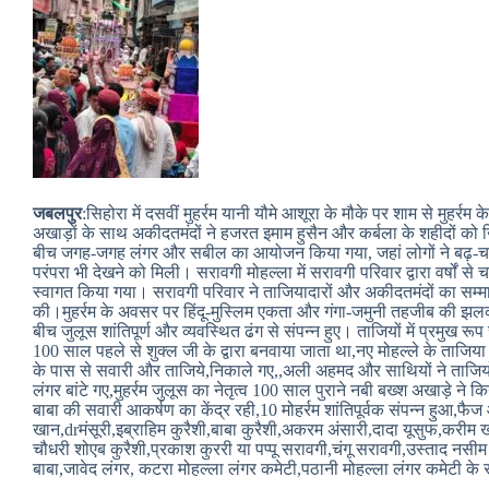
जबलपुर
:सिहोरा में दसवीं मुहर्रम यानी यौमे आशूरा के मौके पर शाम से मुहर्रम
अखाड़ों के साथ अकीदतमंदों ने हजरत इमाम हुसैन और कर्बला के शहीदों को ख
बीच जगह-जगह लंगर और सबील का आयोजन किया गया, जहां लोगों ने बढ़-चढ़
परंपरा भी देखने को मिली। सरावगी मोहल्ला में सरावगी परिवार द्वारा वर्षों 
स्वागत किया गया। सरावगी परिवार ने ताजियादारों और अकीदतमंदों का सम्म
की।मुहर्रम के अवसर पर हिंदू-मुस्लिम एकता और गंगा-जमुनी तहजीब की झल
बीच जुलूस शांतिपूर्ण और व्यवस्थित ढंग से संपन्न हुए। ताजियों में प्रमुख 
100 साल पहले से शुक्ल जी के द्वारा बनवाया जाता था,नए मोहल्ले के ताजिया
के पास से सवारी और ताजिये,निकाले गए,,अली अहमद और साथियों ने ताजियों 
लंगर बांटे गए,मुहर्रम जुलूस का नेतृत्व 100 साल पुराने नबी बख्श अखाड़े 
बाबा की सवारी आकर्षण का केंद्र रही,10 मोहर्रम शांतिपूर्वक संपन्न हुआ,फै
खान,drमंसूरी,इब्राहिम कुरैशी,बाबा कुरैशी,अकरम अंसारी,दादा यूसुफ,करीम ख
चौधरी शोएब कुरैशी,प्रकाश कुररी या पप्पू सरावगी,चंगू सरावगी,उस्ताद 
बाबा,जावेद लंगर, कटरा मोहल्ला लंगर कमेटी,पठानी मोहल्ला लंगर कमेटी के