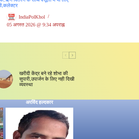
जी,कलेक्टर
IndiaPolKhol
05 अगस्त 2026 @ 9:34 अपराह्न
खरीदी केंद्र बने रहे शोभा की
सुपारी,उपार्जन के लिए नही दिखी
व्यवस्था
अरविंद हल्दकार