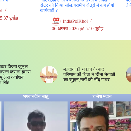
सेंटर को किया सील,ग्रामीण क्षेत्रों में कब होगी
ते
कार्यवाही ?
ol
7 पूर्वाह्न
IndiaPolKhol
06 अगस्त 2026 @ 5:10 पूर्वाह्न
ेकर विजय जुलूस
मतदान की थकान के बाद
 सम्पन्न कराना हमारा
परिणाम की चिंता ने छीना नेताओं
्य,पुलिस अधीक्षक
का सुकून,रातों की नींद गायब
प सिंह
भगवानदीन साहू
राजेश मदान