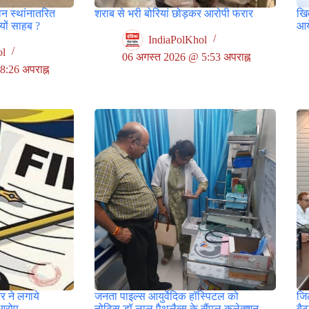
वन स्थांनातरित
शराब से भरी बोरियां छोड़कर आरोपी फरार
खित
ों साहब ?
आय
IndiaPolKhol
ol
06 अगस्त 2026 @ 5:53 अपराह्न
:26 अपराह्न
र ने लगाये
जनता पाइल्स आयुर्वेदिक हॉस्पिटल को
जिल
आरोप
नोटिस,डॉ लाल पैथलैब्स के सैंपल कलेक्शन
बै