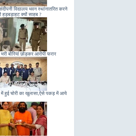
संदीपनी विद्यालय भवन स्थांनातरित करने
ी हड़बड़ाहट क्यों साहब ?
 भरी बोरियां छोड़कर आरोपी फरार
में हुई चोरी का खुलासा,ऐसे पकड़ में आये