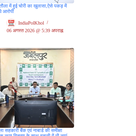
ौला में हुई चोरी का खुलासा,ऐसे पकड़ में
े आरोपी
IndiaPolKhol
06 अगस्त 2026 @ 5:39 अपराह्न
ा सहकारी बैंक एवं नाबार्ड की समीक्षा
ठक,ऋण वितरण के साथ वसूली में भी लाएं