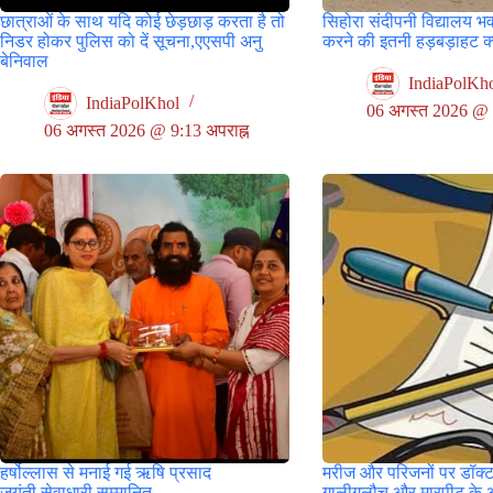
छात्राओं के साथ यदि कोई छेड़छाड़ करता है तो
सिहोरा संदीपनी विद्यालय भ
निडर होकर पुलिस को दें सूचना,एएसपी अनु
करने की इतनी हड़बड़ाहट क्य
बेनिवाल
IndiaPolKh
IndiaPolKhol
06 अगस्त 2026 @ 8
06 अगस्त 2026 @ 9:13 अपराह्न
हर्षोल्लास से मनाई गई ऋषि प्रसाद
मरीज और परिजनों पर डॉक्ट
जयंती,सेवाधारी सम्मानित
गालीगलौच और मारपीट के 