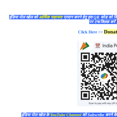
इंडिया पोल खोल को
आर्थिक सहायता
प्रदान करने हेतु इस QR कोड को क
पर टच/क्लिक करे
Dona
Click Here >>
इंडिया पोल खोल के
YouTube Channel
को Subscribe करने क