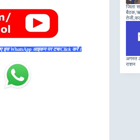
जिला सह
बैठक,ऋण
तेजी,कल
िए इस WhatsApp आइकन पर टच/Click करें।
अगस्त औ
राशन