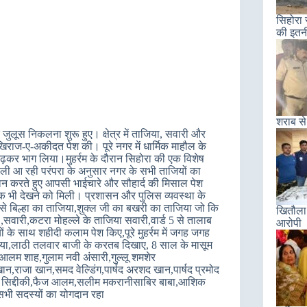
सिहोरा 
की इतन
शराब से
 के जुलूस निकलना शुरू हुए। क्षेत्र में ताजिया, सवारी और
िराज-ए-अकीदत पेश की। पूरे नगर में धार्मिक माहौल के
कर भाग लिया।मुहर्रम के दौरान सिहोरा की एक विशेष
से चली आ रही परंपरा के अनुसार नगर के सभी ताजियों का
ान करते हुए आपसी भाईचारे और सौहार्द की मिसाल पेश
क भी देखने को मिली। प्रशासन और पुलिस व्यवस्था के
रूप से बिल्हा का ताजिया,शुक्ल जी का बखरी का ताजिया जो कि
खितौला 
 ,सवारी,कटरा मोहल्ले के ताजिया सवारी,वार्ड 5 से तालाब
आरोपी
के साथ शहीदी कलाम पेश किए,पूरे मुहर्रम में जगह जगह
ने किया,लाठी तलवार बाजी के करतब दिखाए, 8 साल के मासूम
ज आलम शाह,गुलाम नवी अंसारी,गुल्लू शमशेर
ान,राजा खान,समद वेल्डिंग,पार्षद अरशद खान,पार्षद प्रमोद
नसीम सिद्दीकी,फैज आलम,सलीम मकरानीसाबिर बाबा,आशिक
 सभी सदस्यों का योगदान रहा