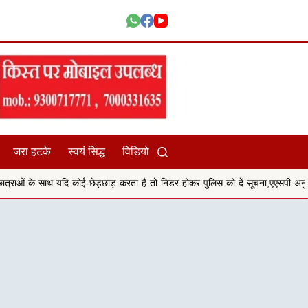
जरा हटके
स्वयं सिद्ध
विडियो
कोई छेड़छाड़ करता है तो निडर होकर पुलिस को दें सूचना,एएसपी अनु बेनिवाल
सिहोरा