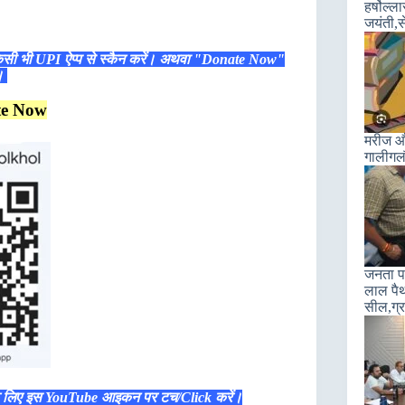
हर्षोल्
जयंती,स
िसी भी UPI ऐप्प से स्कैन करें। अथवा "Donate Now"
ं।
te Now
मरीज और
गालीगल
जनता पा
लाल पैथ
सील,ग्रा
े लिए इस YouTube आइकन पर टच/Click करें।