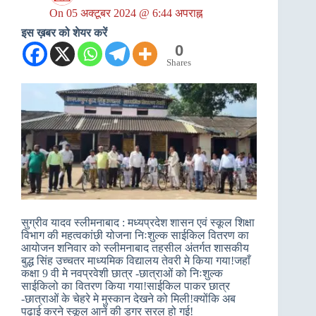
On
05 अक्टूबर 2024 @ 6:44 अपराह्न
इस ख़बर को शेयर करें
0
Shares
सुग्रीव यादव स्लीमनाबाद : मध्यप्रदेश शासन एवं स्कूल शिक्षा
विभाग की महत्वकांछी योजना निःशुल्क साईकिल वितरण का
आयोजन शनिवार को स्लीमनाबाद तहसील अंतर्गत शासकीय
बुद्ध सिंह उच्चतर माध्यमिक विद्यालय तेवरी मे किया गया!जहाँ
कक्षा 9 वी मे नवप्रवेशी छात्र -छात्राओं को निःशुल्क
साईकिलो का वितरण किया गया!साईकिल पाकर छात्र
-छात्राओं के चेहरे मे मुस्कान देखने को मिली!क्योंकि अब
पढ़ाई करने स्कूल आनें की ड़गर सरल हो गई!