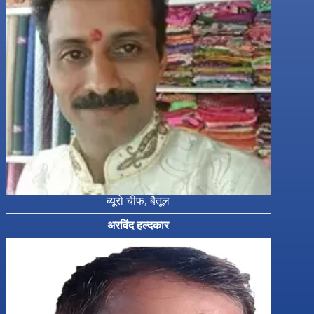
ब्यूरो चीफ, बैतूल
अरविंद हल्दकार