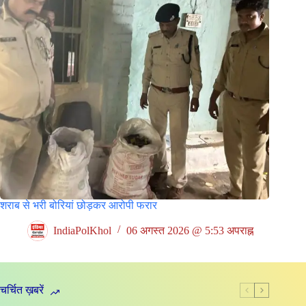
शराब से भरी बोरियां छोड़कर आरोपी फरार
IndiaPolKhol
06 अगस्त 2026 @ 5:53 अपराह्न
चर्चित ख़बरें