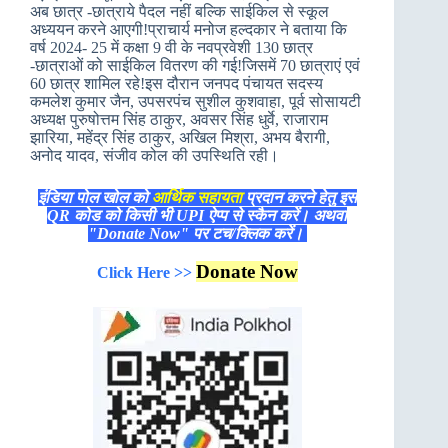
अब छात्र -छात्राये पैदल नहीं बल्कि साईकिल से स्कूल
अध्ययन करने आएगी!प्राचार्य मनोज हल्दकार ने बताया कि
वर्ष 2024- 25 में कक्षा 9 वी के नवप्रवेशी 130 छात्र
-छात्राओं को साईकिल वितरण की गई!जिसमें 70 छात्राएं एवं
60 छात्र शामिल रहे!इस दौरान जनपद पंचायत सदस्य
कमलेश कुमार जैन, उपसरपंच सुशील कुशवाहा, पूर्व सोसायटी
अध्यक्ष पुरुषोत्तम सिंह ठाकुर, अवसर सिंह धुर्वे, राजाराम
झारिया, महेंद्र सिंह ठाकुर, अखिल मिश्रा, अभय बैरागी,
अनोद यादव, संजीव कोल की उपस्थिति रही।
इंडिया पोल खोल को
आर्थिक सहायता
प्रदान करने हेतु इस
QR कोड को किसी भी UPI ऐप्प से स्कैन करें। अथवा
"Donate Now" पर टच/क्लिक करें।
Donate Now
Click Here >>