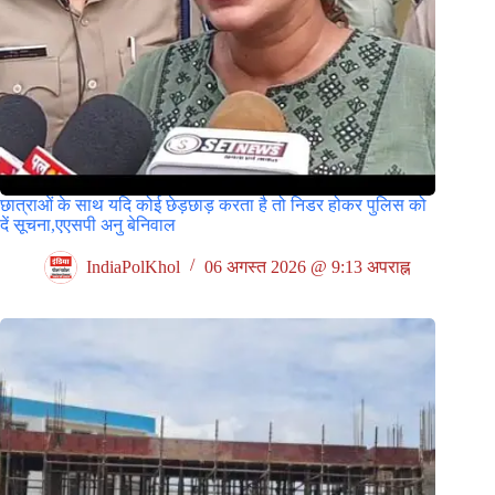
छात्राओं के साथ यदि कोई छेड़छाड़ करता है तो निडर होकर पुलिस को
दें सूचना,एएसपी अनु बेनिवाल
IndiaPolKhol
06 अगस्त 2026 @ 9:13 अपराह्न