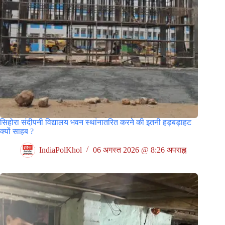
सिहोरा संदीपनी विद्यालय भवन स्थांनातरित करने की इतनी हड़बड़ाहट
क्यों साहब ?
IndiaPolKhol
06 अगस्त 2026 @ 8:26 अपराह्न