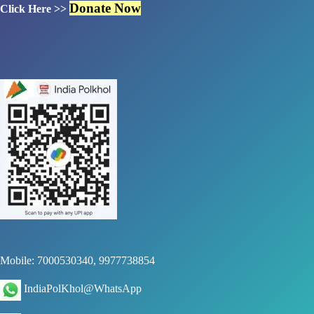
Donate Now
Click Here >>
Mobile: 7000530340, 9977738854
IndiaPolKhol@WhatsApp