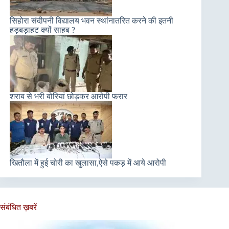
सिहोरा संदीपनी विद्यालय भवन स्थांनातरित करने की इतनी
हड़बड़ाहट क्यों साहब ?
शराब से भरी बोरियां छोड़कर आरोपी फरार
खितौला में हुई चोरी का खुलासा,ऐसे पकड़ में आये आरोपी
संबंधित ख़बरें