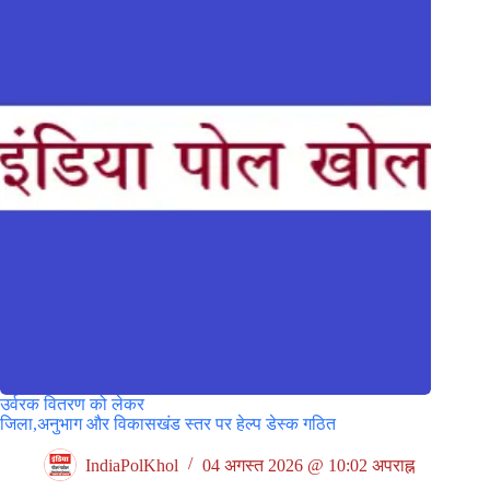
उर्वरक वितरण को लेकर
जिला,अनुभाग और विकासखंड स्तर पर हेल्प डेस्क गठित
IndiaPolKhol
04 अगस्त 2026 @ 10:02 अपराह्न