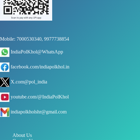
Mobile: 7000530340, 9977738854
IndiaPolKhol@WhatsApp
facebook.com/indiapolkhol.in
X.com@pol_india
youtube.com/@IndiaPolKhol
indiapolkholshr@gmail.com
About Us