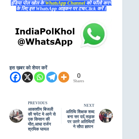
इंडिया पोल खोल के
WhatsApp Channel
को फॉलो करने
के लिए इस WhatsApp आइकन पर टच/Click करें।
इस ख़बर को शेयर करें
0
Shares
PREVIOUS
NEXT
आकाशीय बिजली
अतिथि शिक्षक शब्द
की चपेट मे आने से
बना सर दर्द,सड़क
एक किसान की
पर उतरे अतिथियों
मौत,आधा दर्जन
ने सौपा ज्ञापन
श्रमिक घायल