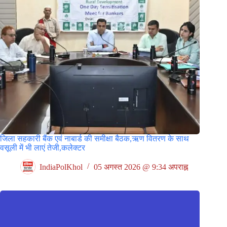
जिला सहकारी बैंक एवं नाबार्ड की समीक्षा बैठक,ऋण वितरण के साथ
वसूली में भी लाएं तेजी,कलेक्टर
IndiaPolKhol
05 अगस्त 2026 @ 9:34 अपराह्न