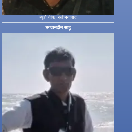
ब्यूरो चीफ, स्लीमनाबाद
भगवानदीन साहू