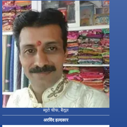
ब्यूरो चीफ, बैतूल
अरविंद हल्दकार