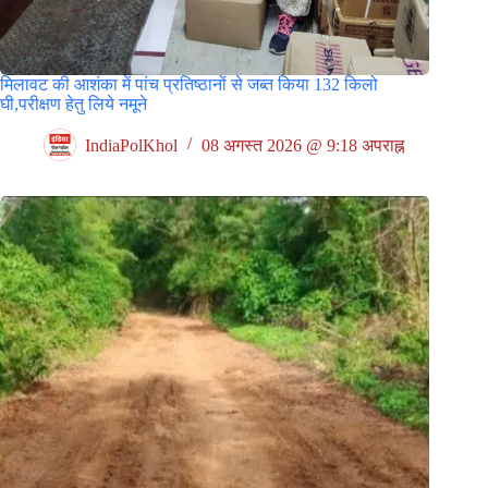
मिलावट की आशंका में पांच प्रतिष्ठानों से जब्त किया 132 किलो
घी,परीक्षण हेतु लिये नमूने
IndiaPolKhol
08 अगस्त 2026 @ 9:18 अपराह्न