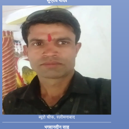
सुग्रीव यादव
ब्यूरो चीफ, स्लीमनाबाद
भगवानदीन साहू