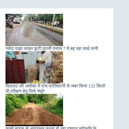
नर्मदा पाइप लाइन फूटी,पुरानी एनएच 7 में बह रहा व्यर्थ पानी
मिलावट की आशंका में पांच प्रतिष्ठानों से जब्त किया 132 किलो
घी,परीक्षण हेतु लिये नमूने
कच्चे सड़क से आवागमन करना हो रहा दुशवार,स्वीकृति के