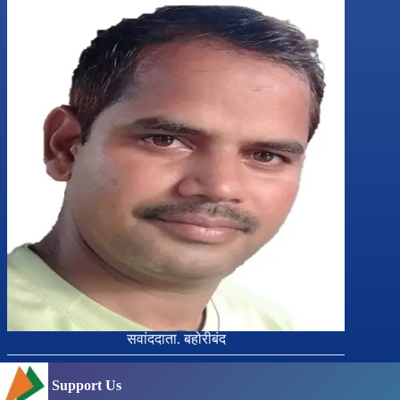
सवांददाता. बहोरीबंद
Support Us