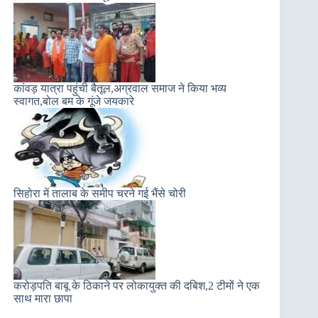
कांवड़ यात्रा पहुंची बैतूल,अग्रवाल समाज ने किया भव्य
स्वागत,बोल बम के गूंजे जयकारे
सिहोरा में तालाब के समीप चरने गई भैंसे चोरी
करोड़पति बाबू के ठिकाने पर लोकायुक्त की दबिश,2 टीमों ने एक
साथ मारा छापा