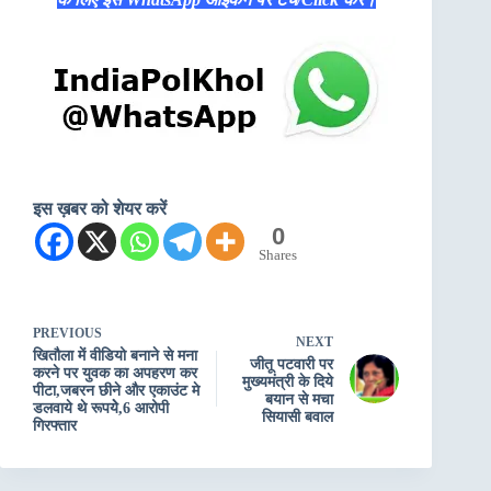
इस ख़बर को शेयर करें
0
Shares
PREVIOUS
NEXT
खितौला में वीडियो बनाने से मना
जीतू पटवारी पर
करने पर युवक का अपहरण कर
मुख्‍यमंत्री के दिये
पीटा,जबरन छीने और एकाउंट मे
बयान से मचा
डलवाये थे रूपयेे,6 आरोपी
सियासी बवाल
गिरफ्तार