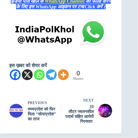
इंडिया पोल खोल के
WhatsApp Channel
को फॉलो करने
के लिए इस WhatsApp आइकन पर टच/Click करें।
इस ख़बर को शेयर करें
0
Shares
NEXT
PREVIOUS
20
मध्यप्रदेश को फिर
लीटर ज्वलनशील
मिला “सोयाप्रदेश”
पदार्थ सहित आरोपी
का ताज
गिरफ्तार