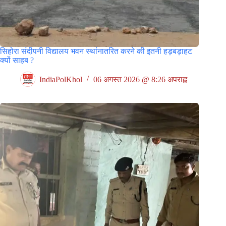
सिहोरा संदीपनी विद्यालय भवन स्थांनातरित करने की इतनी हड़बड़ाहट
क्यों साहब ?
IndiaPolKhol
06 अगस्त 2026 @ 8:26 अपराह्न