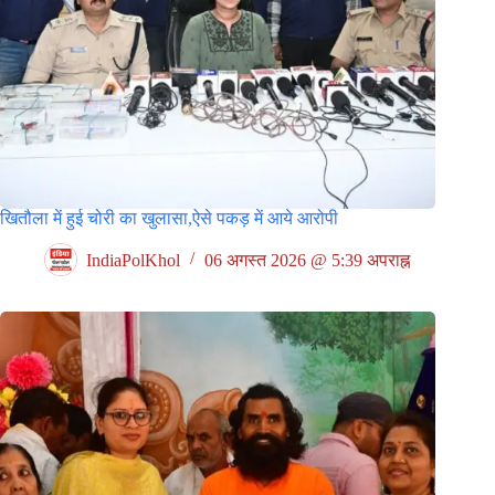
खितौला में हुई चोरी का खुलासा,ऐसे पकड़ में आये आरोपी
IndiaPolKhol
06 अगस्त 2026 @ 5:39 अपराह्न