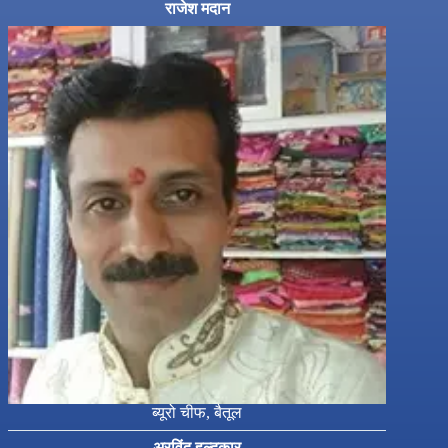
राजेश मदान
ब्यूरो चीफ, बैतूल
अरविंद हल्दकार