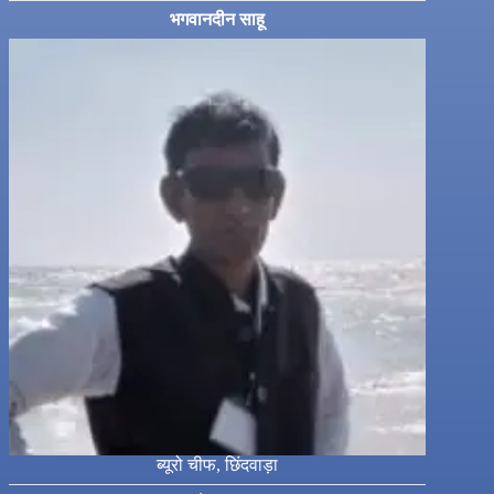
भगवानदीन साहू
ब्यूरो चीफ, छिंदवाड़ा