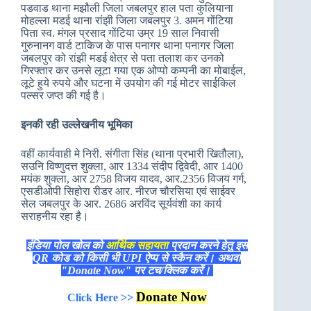
पडवाड थाना मझौली जिला जबलपुर हाल पता कुलियाना
मोहल्ला मडई थाना रांझी जिला जबलपुर 3. अमन गोंटिया
पिता स्व. मंगल प्रसाद गोंटिया उम्र 19 साल निवासी
गुरुनानग वार्ड टाकिज के पास पनागर थाना पनागर जिला
जबलपुर को रांझी मडई क्षेत्र से पता तलाश कर उनको
गिरफ्तार कर उनसे लूटा गया एक ओप्पो कम्पनी का मोबाईल,
लूटे हुये रुपये और घटना में उपयोग की गई मोटर साईकिल
पल्सर जप्त की गई है।
इनकी रही उल्लेखनीय भूमिका
वहीं कार्यवाही मे निरी. संगीता सिंह (थाना प्रभारी खितौला),
सउनि विष्णुदत्त शुक्ला, आर 1334 संदीप द्विवेदी, आर 1400
मयंक शुक्ला, आर 2758 विजय यादव, आर.2356 विजय गर्ग,
एसडीओपी सिहोरा रीडर आर. नीरज चौरसिया एवं साईवर
सेल जबलपुर के आर. 2686 अरविंद सूर्यवंशी का कार्य
सराहनीय रहा है।
इंडिया पोल खोल को
आर्थिक सहायता
प्रदान करने हेतु इस
QR कोड को किसी भी UPI ऐप्प से स्कैन करें। अथवा
"Donate Now" पर टच/क्लिक करें।
Donate Now
Click Here >>