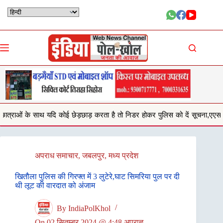
Skip
to
content
 छेड़छाड़ करता है तो निडर होकर पुलिस को दें सूचना,एएसपी अनु बेनिवाल
सिहोर
अपराध समाचार
,
जबलपुर
,
मध्य प्रदेश
खितौला पुलिस की गिरफ्त में 3 लुटेरे,घाट सिमरिया पुल पर दी
थी लूट की वारदात को अंजाम
By
IndiaPolKhol
On
02 सितम्बर 2024 @ 4:48 अपराह्न