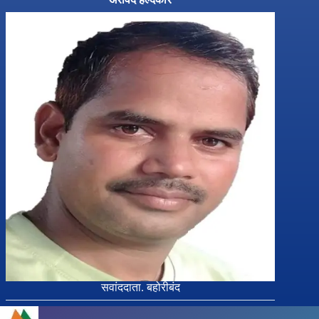
सवांददाता. बहोरीबंद