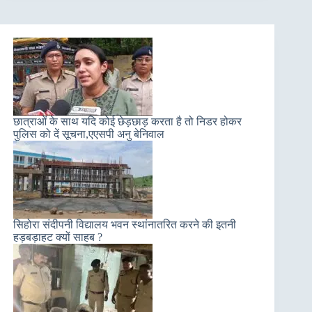
छात्राओं के साथ यदि कोई छेड़छाड़ करता है तो निडर होकर
पुलिस को दें सूचना,एएसपी अनु बेनिवाल
सिहोरा संदीपनी विद्यालय भवन स्थांनातरित करने की इतनी
हड़बड़ाहट क्यों साहब ?