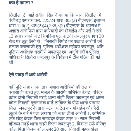
क्या है मामला ?
खितौला टी आई संगीता सिंह ने बताया कि थाना खितौला में
पंजीबद्ध अपराध क्र. 225/24 धारा 303(2) बीएनएस, ईजाफा
धारा 126(2),309(2)(4),238,3(5) बीएनएस के अपराध मे
अज्ञात आरोपियो द्वारा फरियादी का मोबाईल और पर्स मे रखे
13 हजार रुपये घाट सिमरिया पुल कटनी जबलपुर एनएच 30
रोड पर लूट लिये थे। जिसकी रिपोर्ट पर अज्ञात आरोपी की
तलाश पतासाजी हेतु पुलिस अधीक्षक महोदय जबलपुर, अति.
पुलिस अधीक्षक ग्रामीण जबलपुर एवं अनुविभागीय पुलिस
अधिकारी सिहोरा जबलपुर के निर्देशन मे टीम गठित की गई
थी।
ऐसे पकड़ में आये आरोपी
वहीं पुलिस द्वारा लगातार अज्ञात आरोपियो की तलाश
पतासाजी करते हुए, मामले के आरोपी अभिषेक केवट, वीरेंद्र
कोल दोनो निवासी मडई थाना रांझी जिला जबलपुर एवं अमन
कोल निवासी गुरुनानक वार्ड टाकिज के पीछे थाना पनागर
जिला जबलपुर के द्वारा घटना घटित कर मोबाईल और पैसे
लूटने के बारे मे पता लगाया जो उक्त तीनो आरोपी 1. अभिषेक
उर्फ छोटू केवट पिता रामचंद्र केवट उम्र 19 साल निवासी
व्हीकल मडई थाना रांझी जिला जबलपुर 2. विशाल उर्फ वीरेंद्र
कोल पिता विजय कोल उम्र 20 साल निवासी महुआखेडा