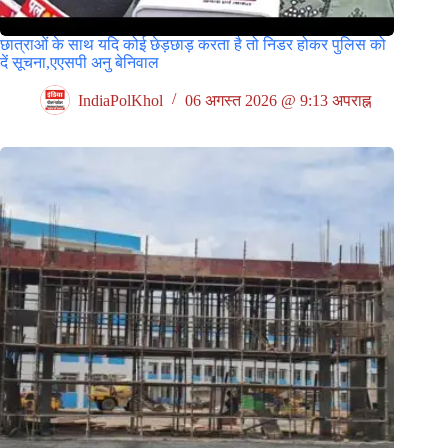
छात्राओं के साथ यदि कोई छेड़छाड़ करता है तो निडर होकर पुलिस को
दें सूचना,एएसपी अनु बेनिवाल
IndiaPolKhol
06 अगस्त 2026 @ 9:13 अपराह्न