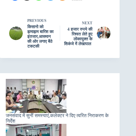
PREVIOUS
NEXT
किसानो को
4 हजार रुपये की
झमाझम बारिश का
रिश्वत लेते हुए
इंतजार,आसमान
लोकायुक्त के
की ओर लगाए बैठे
शिकंजे में लेखापाल
टकटकी
जनसंवाद में सुनीं समस्याएं,कलेक्टर ने दिए त्वरित निराकरण के
निर्देश