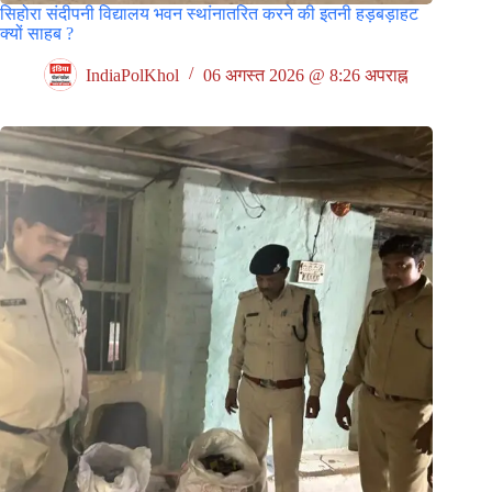
सिहोरा संदीपनी विद्यालय भवन स्थांनातरित करने की इतनी हड़बड़ाहट
क्यों साहब ?
IndiaPolKhol
06 अगस्त 2026 @ 8:26 अपराह्न