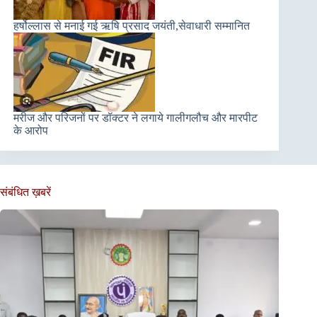
हर्षोल्लास से मनाई गई ऋषि प्रसाद जयंती,सेवाधारी सम्मानित
मरीज और परिजनों पर डॉक्टर ने लगाये गालीगलौच और मारपीट
के आरोप
संबंधित ख़बरें