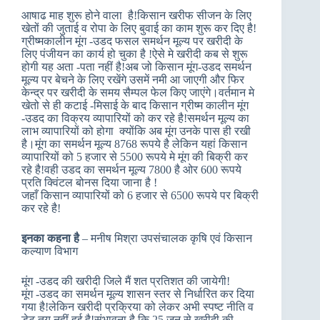
आषाढ माह शुरू होने वाला है!किसान खरीफ सीजन के लिए
खेतों की जुताई व रोपा के लिए बुवाई का काम शुरू कर दिए है!
ग्रीष्मकालीन मूंग -उडद फसल समर्थन मूल्य पर खरीदी के
लिए पंजीयन का कार्य हो चुका है !ऐसे मे खरीदी कब से शुरू
होगी यह अता -पता नहीं है!अब जो किसान मूंग-उडद समर्थन
मूल्य पर बेचने के लिए रखेंगे उसमें नमी आ जाएगी और फिर
केन्द्र पर खरीदी के समय सैम्पल फेल किए जाएंगे।वर्तमान मे
खेतो से ही कटाई -मिसाई के बाद किसान ग्रीष्म कालीन मूंग
-उडद का विक्रय व्यापारियों को कर रहे है!समर्थन मूल्य का
लाभ व्यापारियों को होगा क्योंकि अब मूंग उनके पास ही रखी
है।मूंग का समर्थन मूल्य 8768 रूपये है लेकिन यहां किसान
व्यापारियों को 5 हजार से 5500 रूपये मे मूंग की बिक्री कर
रहे है!वही उडद का समर्थन मूल्य 7800 है ओर 600 रूपये
प्रति क्विंटल बोनस दिया जाना है !
जहाँ किसान व्यापारियों को 6 हजार से 6500 रूपये पर बिक्री
कर रहे है!
इनका कहना है
– मनीष मिश्रा उपसंचालक कृषि एवं किसान
कल्याण विभाग
मूंग -उडद की खरीदी जिले मैं शत प्रतिशत की जायेगी!
मूंग -उडद का समर्थन मूल्य शासन स्तर से निर्धारित कर दिया
गया है!लेकिन खरीदी प्रक्रिया को लेकर अभी स्पष्ट नीति व
डेट तय नहीं हुई है!संभावना है कि 25 जून से खरीदी की