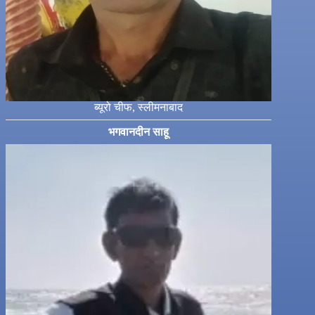
ब्यूरो चीफ, स्लीमनाबाद
भगवानदीन साहू