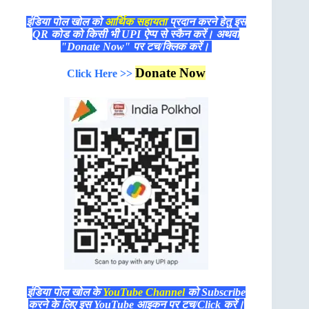
इंडिया पोल खोल को
आर्थिक सहायता
प्रदान करने हेतु इस
QR कोड को किसी भी UPI ऐप्प से स्कैन करें। अथवा
"Donate Now" पर टच/क्लिक करें।
Donate Now
Click Here >>
इंडिया पोल खोल के
YouTube Channel
को Subscribe
करने के लिए इस YouTube आइकन पर टच/Click करें।