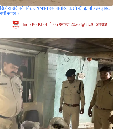
सिहोरा संदीपनी विद्यालय भवन स्थांनातरित करने की इतनी हड़बड़ाहट
क्यों साहब ?
IndiaPolKhol
06 अगस्त 2026 @ 8:26 अपराह्न