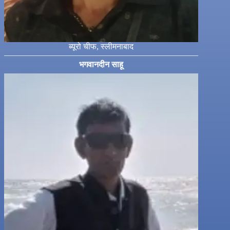
ब्यूरो चीफ, स्लीमनाबाद
भगवानदीन साहू