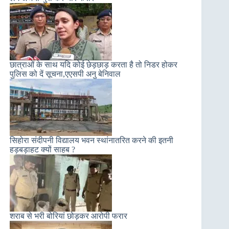
छात्राओं के साथ यदि कोई छेड़छाड़ करता है तो निडर होकर
पुलिस को दें सूचना,एएसपी अनु बेनिवाल
सिहोरा संदीपनी विद्यालय भवन स्थांनातरित करने की इतनी
हड़बड़ाहट क्यों साहब ?
शराब से भरी बोरियां छोड़कर आरोपी फरार