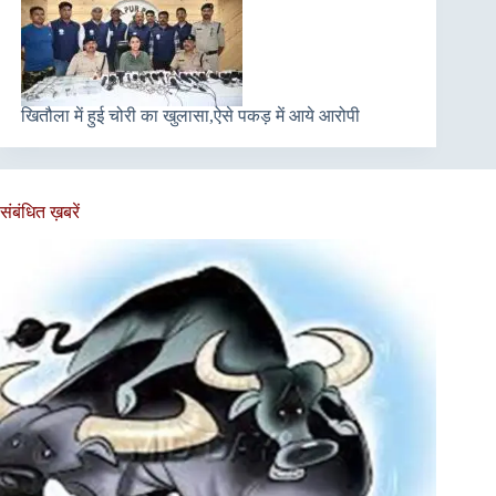
खितौला में हुई चोरी का खुलासा,ऐसे पकड़ में आये आरोपी
संबंधित ख़बरें