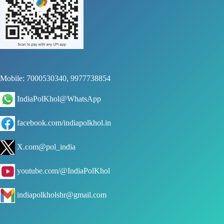
Mobile: 7000530340, 9977738854
IndiaPolKhol@WhatsApp
facebook.com/indiapolkhol.in
X.com@pol_india
youtube.com/@IndiaPolKhol
indiapolkholshr@gmail.com