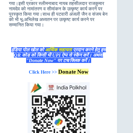
गया।इसी प्रकार स्लीमनाबाद नायब तहसीलदार राजकुमार
नामदेव को नामांतरण व सीमांकन के उत्कृष्ट कार्य करने पर
पुरस्कृत किया गया।साथ ही पटवारी अंजली जैन व संजय बेन
को भी भू-अभिलेख अध्यतन पर उत्कृष्ट कार्य करने पर
सम्मानित किया गया।
इंडिया पोल खोल को
आर्थिक सहायता
प्रदान करने हेतु इस
QR कोड को किसी भी UPI ऐप्प से स्कैन करें। अथवा
"Donate Now" पर टच/क्लिक करें।
Donate Now
Click Here >>