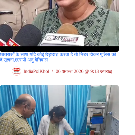
छात्राओं के साथ यदि कोई छेड़छाड़ करता है तो निडर होकर पुलिस को
दें सूचना,एएसपी अनु बेनिवाल
IndiaPolKhol
06 अगस्त 2026 @ 9:13 अपराह्न