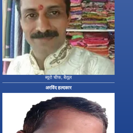
ब्यूरो चीफ, बैतूल
अरविंद हल्दकार