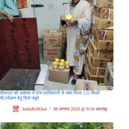
मिलावट की आशंका में पांच प्रतिष्ठानों से जब्त किया 132 किलो
घी,परीक्षण हेतु लिये नमूने
IndiaPolKhol
08 अगस्त 2026 @ 9:18 अपराह्न