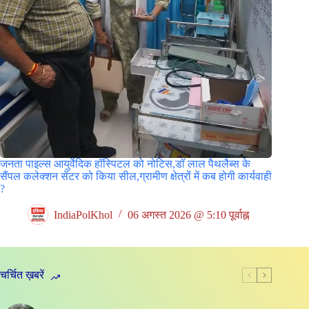
जनता पाइल्स आयुर्वेदिक हॉस्पिटल को नोटिस,डॉ लाल पैथलैब्स के
सैंपल कलेक्शन सेंटर को किया सील,ग्रामीण क्षेत्रों में कब होगी कार्यवाही
?
IndiaPolKhol
06 अगस्त 2026 @ 5:10 पूर्वाह्न
चर्चित ख़बरें