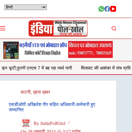
Skip
to
content
ह रहा व्यर्थ पानी
मिलावट की आशंका में पांच प्रतिष्ठानों से जब्त किया 132 किलो घ
कटनी
,
ख़ास ख़बर
एसडीओपी अखिलेश गौर सहित अधिकारी-कर्मचारी हुए
सम्मानित
By
IndiaPolKhol
On
28 जनवरी 2024 @ 3:17 पूर्वाह्न