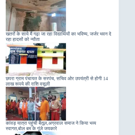
खतरों के साये मैं गढ़ा जा रहा विद्यार्थियों का भविष्य, जर्जर भवन दे
रहा हादसों को न्यौता
छपरा ग्राम पंचायत के सरपंच, सचिव ओर उपयंत्री से होगी 14
लाख रूपये की राशि वसूली
कांवड़ यात्रा पहुंची बैतूल,अग्रवाल समाज ने किया भव्य
स्वागत,बोल बम के गूंजे जयकारे