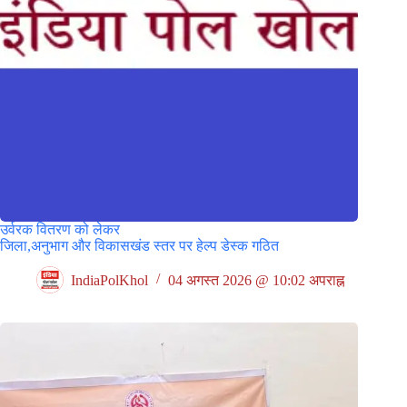
उर्वरक वितरण को लेकर
जिला,अनुभाग और विकासखंड स्तर पर हेल्प डेस्क गठित
IndiaPolKhol
04 अगस्त 2026 @ 10:02 अपराह्न