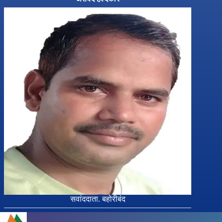
सवांददाता. बहोरीबंद