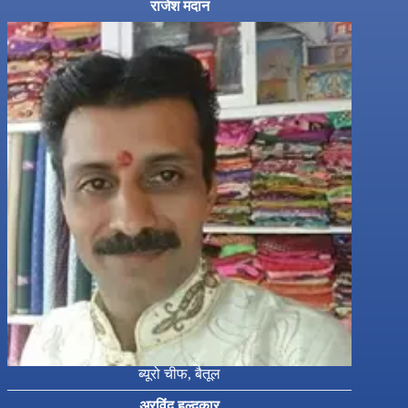
राजेश मदान
ब्यूरो चीफ, बैतूल
अरविंद हल्दकार