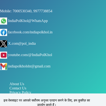
Mobile: 7000530340, 9977738854
IndiaPolKhol@WhatsApp
facebook.com/indiapolkhol.in
X.com@pol_india
youtube.com/@IndiaPolKhol
indiapolkholshr@gmail.com
About Us
Contact Us
Privacy Policy
जन संपर्क विभाग मध्य प्रदेश
इस वेबसाइट पर आपको सर्वोत्तम अनुभव प्रदान करने के लिए, हम कुकीज़ का
पत्र सूचना कार्यालय PIB
उपयोग करते हैं।
इंडिया पोल खोल, सिहोरा, जबलपुर, मध्य प्रदेश, भारत 483225