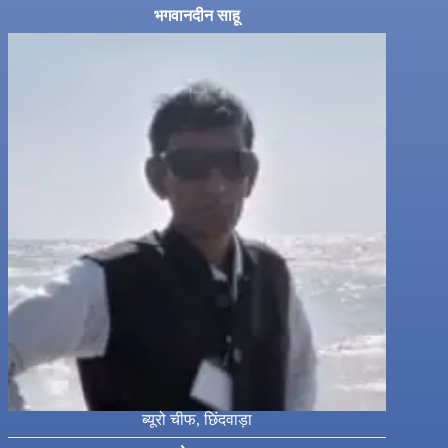
भगवानदीन साहू
ब्यूरो चीफ, छिंदवाड़ा