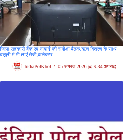
जिला सहकारी बैंक एवं नाबार्ड की समीक्षा बैठक,ऋण वितरण के साथ
वसूली में भी लाएं तेजी,कलेक्टर
IndiaPolKhol
05 अगस्त 2026 @ 9:34 अपराह्न