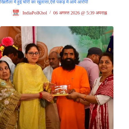
खितौला में हुई चोरी का खुलासा,ऐसे पकड़ में आये आरोपी
IndiaPolKhol
06 अगस्त 2026 @ 5:39 अपराह्न