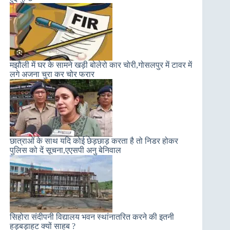
मझौली में घर के सामने खड़ी बोलेरो कार चोरी,गोसलपुर में टावर में
लगे अजना चुरा कर चोर फरार
छात्राओं के साथ यदि कोई छेड़छाड़ करता है तो निडर होकर
पुलिस को दें सूचना,एएसपी अनु बेनिवाल
सिहोरा संदीपनी विद्यालय भवन स्थांनातरित करने की इतनी
हड़बड़ाहट क्यों साहब ?