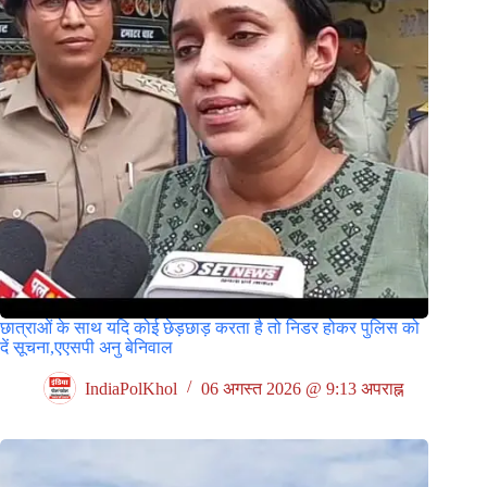
छात्राओं के साथ यदि कोई छेड़छाड़ करता है तो निडर होकर पुलिस को
दें सूचना,एएसपी अनु बेनिवाल
IndiaPolKhol
06 अगस्त 2026 @ 9:13 अपराह्न