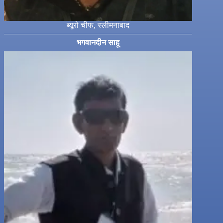
ब्यूरो चीफ, स्लीमनाबाद
भगवानदीन साहू