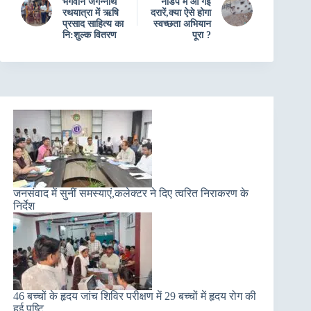
भगवान जगन्नाथ
नाडेप में आ गईं
रथयात्रा में ऋषि
दरारें,क्या ऐसे होगा
प्रसाद साहित्य का
स्वच्छता अभियान
नि:शुल्क वितरण
पूरा ?
जनसंवाद में सुनीं समस्याएं,कलेक्टर ने दिए त्वरित निराकरण के
निर्देश
46 बच्चों के हृदय जांच शिविर परीक्षण में 29 बच्चों में हृदय रोग की
हुई पुष्टि