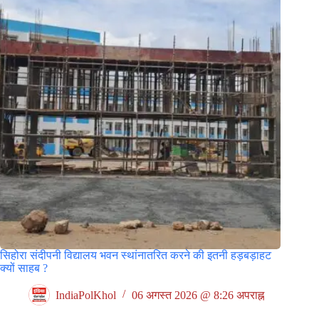
सिहोरा संदीपनी विद्यालय भवन स्थांनातरित करने की इतनी हड़बड़ाहट
क्यों साहब ?
IndiaPolKhol
06 अगस्त 2026 @ 8:26 अपराह्न