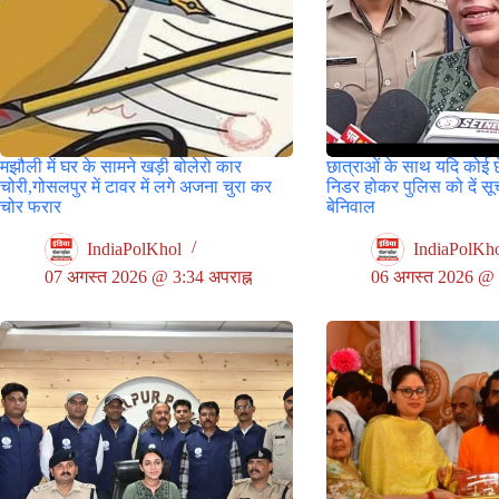
मझौली में घर के सामने खड़ी बोलेरो कार
छात्राओं के साथ यदि कोई 
चोरी,गोसलपुर में टावर में लगे अजना चुरा कर
निडर होकर पुलिस को दें स
चोर फरार
बेनिवाल
IndiaPolKhol
IndiaPolKh
07 अगस्त 2026 @ 3:34 अपराह्न
06 अगस्त 2026 @ 9