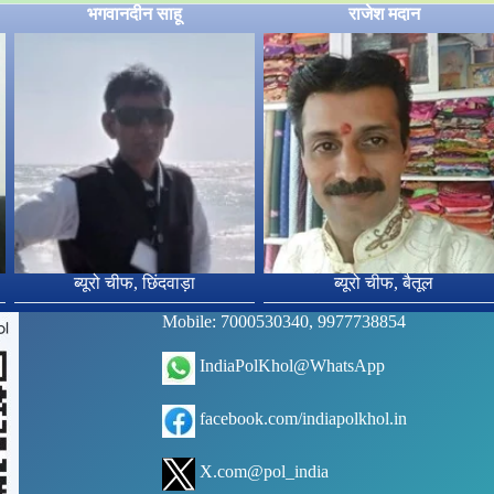
भगवानदीन साहू
राजेश मदान
ब्यूरो चीफ, छिंदवाड़ा
ब्यूरो चीफ, बैतूल
Mobile: 7000530340, 9977738854
IndiaPolKhol@WhatsApp
facebook.com/indiapolkhol.in
X.com@pol_india