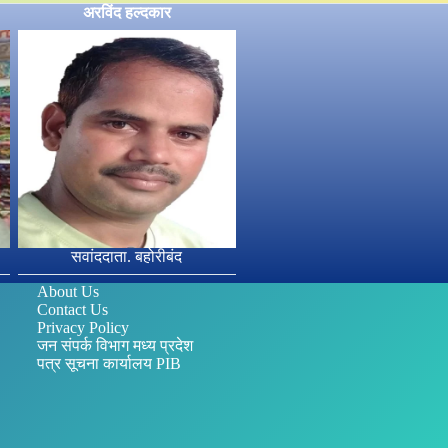
अरविंद हल्दकार
सवांददाता. बहोरीबंद
About Us
Contact Us
Privacy Policy
जन संपर्क विभाग मध्य प्रदेश
पत्र सूचना कार्यालय PIB