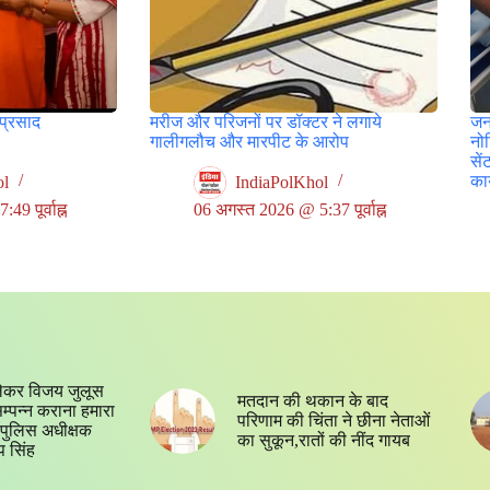
 प्रसाद
मरीज और परिजनों पर डॉक्टर ने लगाये
जनत
गालीगलौच और मारपीट के आरोप
नो
सें
कार
ol
IndiaPolKhol
9 पूर्वाह्न
06 अगस्त 2026 @ 5:37 पूर्वाह्न
ेकर विजय जुलूस
मतदान की थकान के बाद
 सम्पन्न कराना हमारा
परिणाम की चिंता ने छीना नेताओं
्य,पुलिस अधीक्षक
का सुकून,रातों की नींद गायब
प सिंह