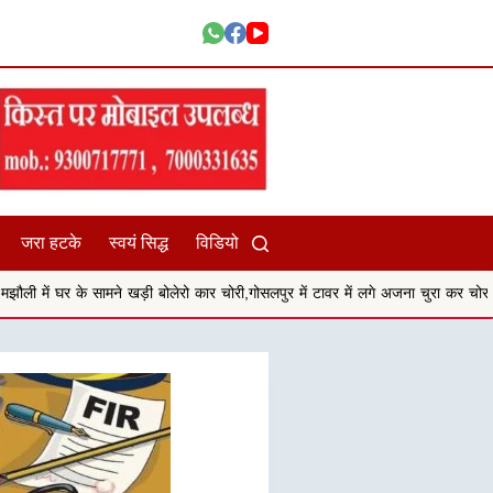
जरा हटके
स्वयं सिद्ध
विडियो
 खड़ी बोलेरो कार चोरी,गोसलपुर में टावर में लगे अजना चुरा कर चोर फरार
छात्राओं क