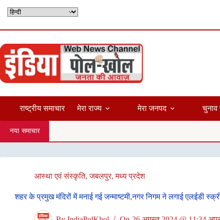
Skip
to
content
राष्ट्रीय समाचार
मेरा राज्य
मेरा जनपद
चुनाव 
नया समाचार
आस्था एवं संस्कृति
,
जबलपुर
,
मध्य प्रदेश
शहर के प्रमुख मंदिरों में मनाई गई जन्माष्टमी,नगर निगम ने लगाई एलईडी स्क्
By
IndiaPolKhol
On
26 अगस्त 2024 @ 11:34 अपरा