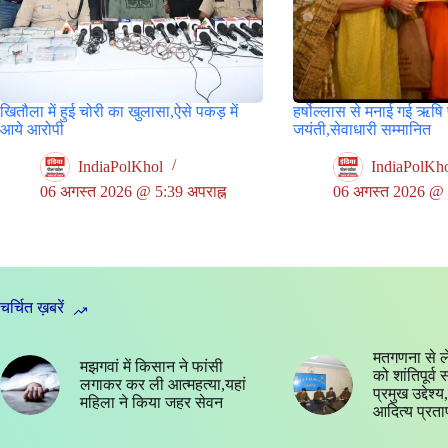
खितौला में हुई चोरी का खुलासा,ऐसे पकड़ में
हर्षोल्लास से मनाई गई ऋषि
आये आरोपी
जयंती,सेवाधारी सम्मानित
IndiaPolKhol
IndiaPolKh
06 अगस्त 2026 @ 5:39 अपराह्न
06 अगस्त 2026 @ 7:4
चर्चित ख़बरें
मतगणना से ल
मझगवां में किसान ने फांसी
को शांतिपूर्व
लगाकर कर ली आत्महत्या,यहां
प्रमुख उद्देश
महिला ने किया जहर सेवन
आदित्य प्रता