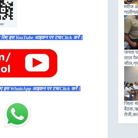
मरीज और
गालीगल
े लिए इस YouTube आइकन पर टच/Click करें।
जनता पा
लाल पैथ
सील,ग्रा
िए इस WhatsApp आइकन पर टच/Click करें।
जिला सह
बैठक,ऋण
तेजी,कल