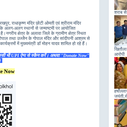
शराब से
ोरखपुर, राधाकृष्ण मंदिर छोटी ओमती एवं श्रीराम मंदिर
श के अलग-अलग स्थानों से जन्माष्टमी पर आयोजित
है।नगरीय क्षेत्र के अलावा जिले के ग्रामीण क्षेत्र स्थित
ास भोपाल तथा उज्जैन के गोपाल मंदिर और सांदीपनी आश्रम से
र्यक्रमों में मुख्यमंत्री डॉ मोहन यादव शामिल हो रहे हैं।
खितौला 
आरोपी
िसी भी UPI ऐप्प से स्कैन करें। अथवा "Donate Now"
ं।
te Now
हर्षोल्
जयंती,स