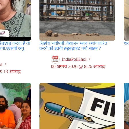
छेड़छाड़ करता है तो
सिहोरा संदीपनी विद्यालय भवन स्थांनातरित
शर
ूचना,एएसपी अनु
करने की इतनी हड़बड़ाहट क्यों साहब ?
IndiaPolKhol
ol
06 अगस्त 2026 @ 8:26 अपराह्न
:13 अपराह्न