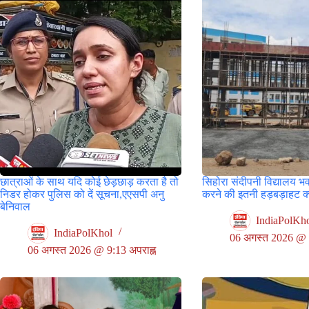
छात्राओं के साथ यदि कोई छेड़छाड़ करता है तो
सिहोरा संदीपनी विद्यालय भ
निडर होकर पुलिस को दें सूचना,एएसपी अनु
करने की इतनी हड़बड़ाहट क्य
बेनिवाल
IndiaPolKh
IndiaPolKhol
06 अगस्त 2026 @ 8
06 अगस्त 2026 @ 9:13 अपराह्न