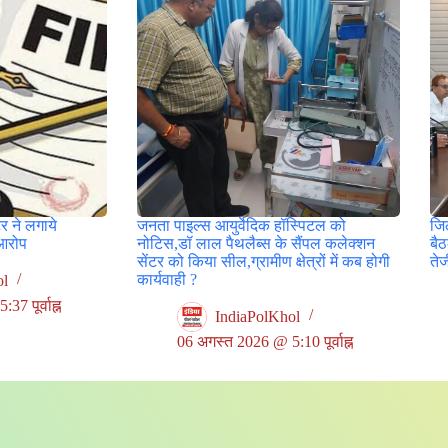
र ने लगाये
जनता पाइल्स आयुर्वेदिक हॉस्पिटल को
जिल
आरोप
नोटिस,डॉ लाल पैथलैब्स के सैंपल कलेक्शन
बै
सेंटर को किया सील,ग्रामीण क्षेत्रों में कब होगी
ते
कार्यवाही ?
ol
7 पूर्वाह्न
IndiaPolKhol
06 अगस्त 2026 @ 5:10 पूर्वाह्न