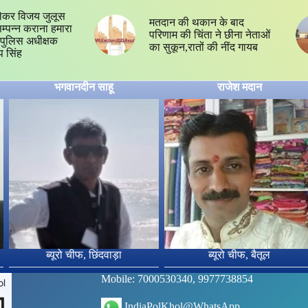
ेकर विजय जुलूस
मतदान की थकान के बाद
 सम्पन्न कराना हमारा
परिणाम की चिंता ने छीना नेताओं
्य,पुलिस अधीक्षक
का सुकून,रातों की नींद गायब
प सिंह
भगवानदीन साहू
राजेश मदान
ब्यूरो चीफ, छिंदवाड़ा
ब्यूरो चीफ, बैतूल
Mobile: 7000530340, 9977738854
IndiaPolKhol@WhatsApp