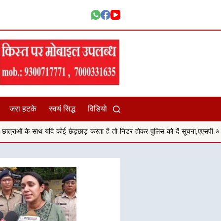
जरा हटके
स्वयं सिद्ध
विडियो
कोई छेड़छाड़ करता है तो निडर होकर पुलिस को दें सूचना,एएसपी अनु बेनिवाल
सिहोरा