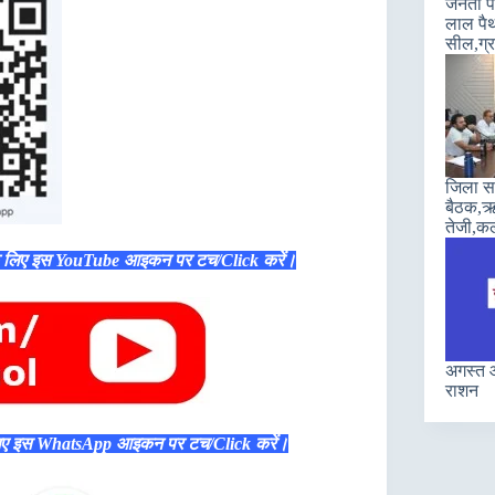
जनता पा
लाल पैथ
सील,ग्रा
जिला सह
बैठक,ऋण
तेजी,कल
े लिए इस YouTube आइकन पर टच/Click करें।
अगस्त औ
राशन
िए इस WhatsApp आइकन पर टच/Click करें।