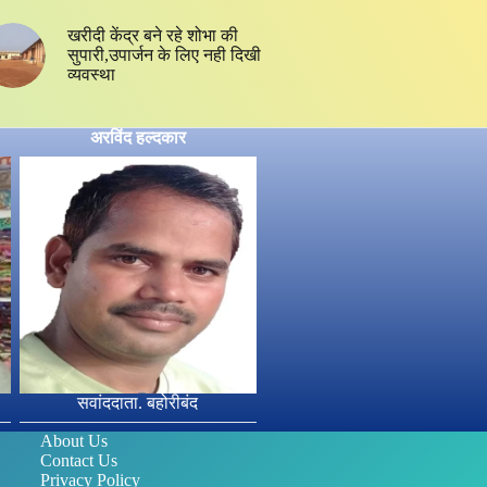
खरीदी केंद्र बने रहे शोभा की
सुपारी,उपार्जन के लिए नही दिखी
व्यवस्था
अरविंद हल्दकार
सवांददाता. बहोरीबंद
About Us
Contact Us
Privacy Policy