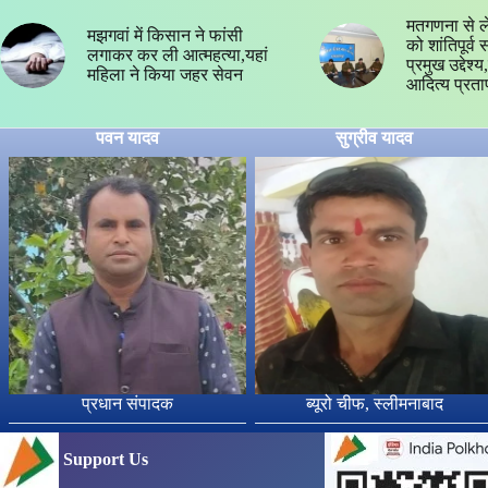
मतगणना से ल
मझगवां में किसान ने फांसी
को शांतिपूर्व
लगाकर कर ली आत्महत्या,यहां
प्रमुख उद्देश
महिला ने किया जहर सेवन
आदित्य प्रता
पवन यादव
सुग्रीव यादव
प्रधान संपादक
ब्यूरो चीफ, स्लीमनाबाद
Support Us