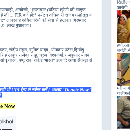
खितौला 
आरोपी
ापरवाही, अनदेखी, भ्रष्टाचार (घटिया श्रेणी की लाइफ
है की 1. FIR दर्ज हो:* पर्यटन अधिकारी संजय मल्होत्रा व
न:* लापरवाह अधिकारियों को सेवा से हटाकर गिरफ्तार
 को 25 लाख मुआवजा।
हर्षोल्
ोनकर, संदीप मेहरा, सुमित यादव, ओमकार पटेल,हिमांशु
जयंती,स
िंह ठाकुर,राजेंद्र साहू, ध्रुव विश्वकर्मा,राजकुमार यादव,
सोनू यादव, पप्पू राव, राकेश भारत* इत्यादि आधा सैकड़ा से
मरीज और
िसी भी UPI ऐप्प से स्कैन करें। अथवा "Donate Now"
गालीगल
ं।
te Now