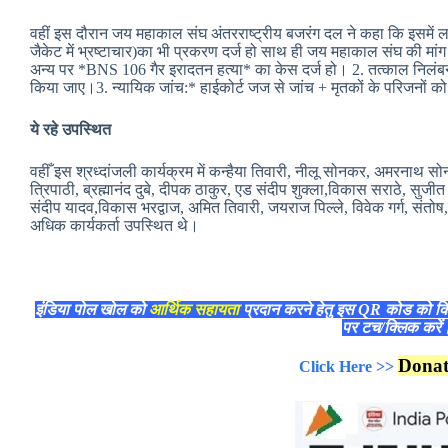
वहीं इस दौरान जय महाकाल संघ अंतरराष्ट्रीय बजरंग दल ने कहा कि इसमें ल
जैकेट में भ्रष्टाचार)का भी प्रकरण दर्ज हो साथ ही जय महाकाल संघ की मांग 
अन्य पर *BNS 106 गैर इरादतन हत्या* का केस दर्ज हो। 2. तत्काल निलंब
किया जाए।3. न्यायिक जांच:* हाईकोर्ट जज से जांच + मृतकों के परिजनों
ये रहे उपस्थित
वहीँ इस श्रध्दांजली कार्यक्रम में कन्हैया तिवारी, नीलू सोनकर, अमरनाथ स
त्रिपाठी, ब्रह्मानंद दुबे, दीपक ठाकुर, एड संदीप शुक्ला,विकास सराठे, सुजीत स
संदीप यादव,विकास भरद्वाज, अमित तिवारी, जयराज पिल्ले, विवेक गर्ग, संतोष,
अधिक कार्यकर्ता उपस्थित थे।
इंडिया पोल खोल को
आर्थिक सहायता
प्रदान करने हेतु इस QR कोड को क
पर टच/क्लिक करे
Dona
Click Here >>