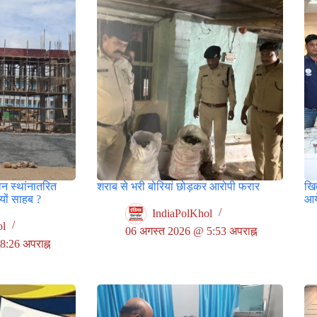
वन स्थांनातरित
शराब से भरी बोरियां छोड़कर आरोपी फरार
खित
ों साहब ?
आय
IndiaPolKhol
ol
06 अगस्त 2026 @ 5:53 अपराह्न
:26 अपराह्न