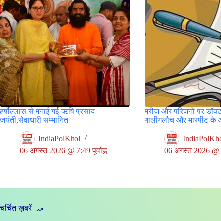
हर्षोल्लास से मनाई गई ऋषि प्रसाद
मरीज और परिजनों पर डॉक्ट
जयंती,सेवाधारी सम्मानित
गालीगलौच और मारपीट के 
IndiaPolKhol
IndiaPolKh
06 अगस्त 2026 @ 7:49 पूर्वाह्न
06 अगस्त 2026 @ 5:3
चर्चित ख़बरें