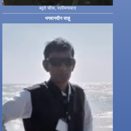
ब्यूरो चीफ, स्लीमनाबाद
भगवानदीन साहू