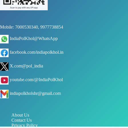
Mobile: 7000530340, 9977738854
IndiaPolKhol@WhatsApp
facebook.com/indiapolkhol.in
X.com@pol_india
youtube.com/@IndiaPolKhol
indiapolkholshr@gmail.com
About Us
Contact Us
Privacy Policy