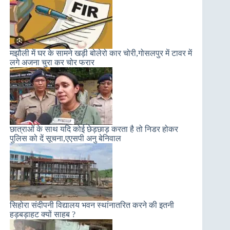
मझौली में घर के सामने खड़ी बोलेरो कार चोरी,गोसलपुर में टावर में
लगे अजना चुरा कर चोर फरार
छात्राओं के साथ यदि कोई छेड़छाड़ करता है तो निडर होकर
पुलिस को दें सूचना,एएसपी अनु बेनिवाल
सिहोरा संदीपनी विद्यालय भवन स्थांनातरित करने की इतनी
हड़बड़ाहट क्यों साहब ?