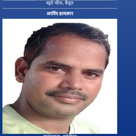
ब्यूरो चीफ, बैतूल
अरविंद हल्दकार