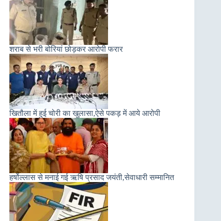
शराब से भरी बोरियां छोड़कर आरोपी फरार
खितौला में हुई चोरी का खुलासा,ऐसे पकड़ में आये आरोपी
हर्षोल्लास से मनाई गई ऋषि प्रसाद जयंती,सेवाधारी सम्मानित