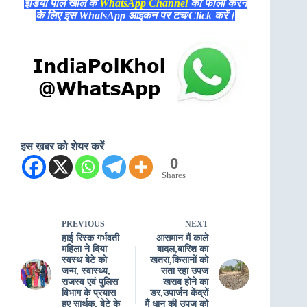
इंडिया पोल खोल के
WhatsApp Channel
को फॉलो करने
के लिए इस WhatsApp आइकन पर टच/Click करें।
इस ख़बर को शेयर करें
0
Shares
PREVIOUS
NEXT
हाई रिस्क गर्भवती
आसमान मैं काले
महिला ने दिया
बादल,बारिश का
स्वस्थ बेटे को
खतरा,किसानों को
जन्म, स्वास्थ्य,
सता रहा उपज
राजस्व एवं पुलिस
खराब होने का
विभाग के प्रयास
डर,उपार्जन केंद्रों
हुए सार्थक, बेटे के
मैं धान की उपज को