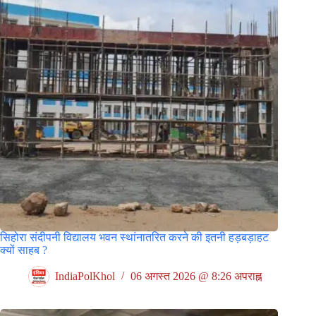
सिहोरा संदीपनी विद्यालय भवन स्थांनातरित करने की इतनी हड़बड़ाहट
क्यों साहब ?
IndiaPolKhol
06 अगस्त 2026 @ 8:26 अपराह्न