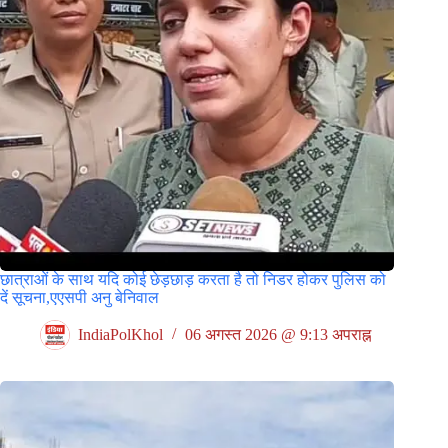
छात्राओं के साथ यदि कोई छेड़छाड़ करता है तो निडर होकर पुलिस को
दें सूचना,एएसपी अनु बेनिवाल
IndiaPolKhol
06 अगस्त 2026 @ 9:13 अपराह्न