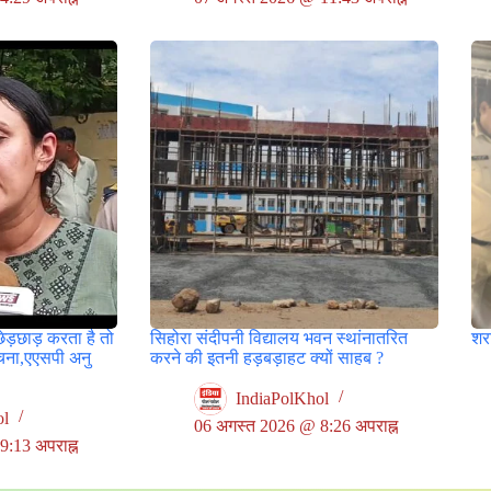
छेड़छाड़ करता है तो
सिहोरा संदीपनी विद्यालय भवन स्थांनातरित
शर
ूचना,एएसपी अनु
करने की इतनी हड़बड़ाहट क्यों साहब ?
IndiaPolKhol
ol
06 अगस्त 2026 @ 8:26 अपराह्न
:13 अपराह्न