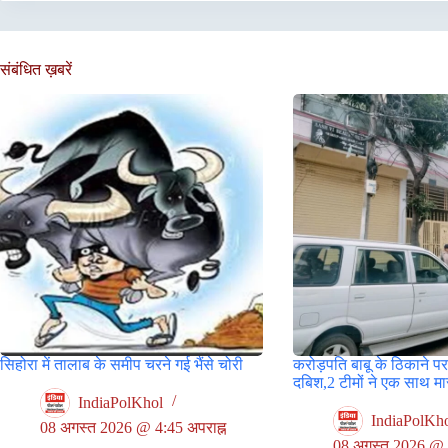
संबंधित ख़बरें
सिहोरा में तालाब के समीप चरने गई भैंसे चोरी
करोड़पति बाबू के ठिकाने पर
दबिश,2 टीमों ने एक साथ मा
IndiaPolKhol
IndiaPolKh
08 अगस्त 2026 @ 4:45 अपराह्न
08 अगस्त 2026 @ 4