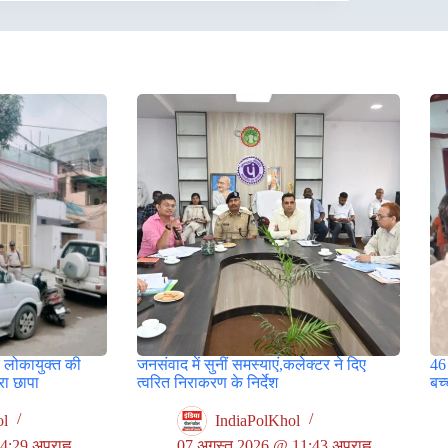
 लोकायुक्त की
जनसंवाद में सुनीं समस्याएं,कलेक्टर ने दिए
46 
रा छापा
त्वरित निराकरण के निर्देश
बच्
ol
IndiaPolKhol
:29 अपराह्न
07 अगस्त 2026 @ 11:43 अपराह्न