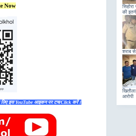
te Now
सिहोरा 
की इतन
शराब से
खितौला 
आरोपी
े लिए इस YouTube आइकन पर टच/Click करें।