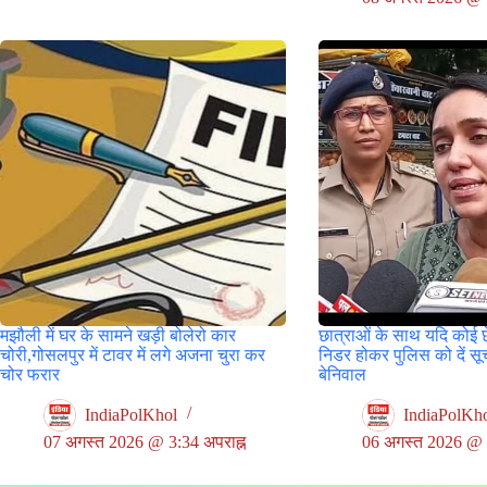
मझौली में घर के सामने खड़ी बोलेरो कार
छात्राओं के साथ यदि कोई 
चोरी,गोसलपुर में टावर में लगे अजना चुरा कर
निडर होकर पुलिस को दें स
चोर फरार
बेनिवाल
IndiaPolKhol
IndiaPolKh
07 अगस्त 2026 @ 3:34 अपराह्न
06 अगस्त 2026 @ 9