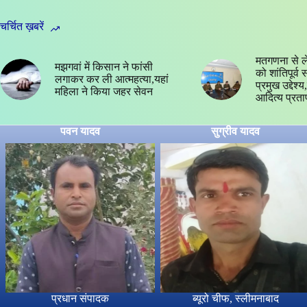
चर्चित ख़बरें
मतगणना से ल
मझगवां में किसान ने फांसी
को शांतिपूर्व
लगाकर कर ली आत्महत्या,यहां
प्रमुख उद्देश
महिला ने किया जहर सेवन
आदित्य प्रता
पवन यादव
सुग्रीव यादव
प्रधान संपादक
ब्यूरो चीफ, स्लीमनाबाद