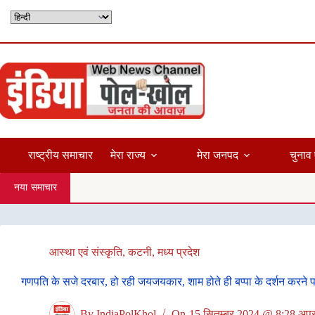
Skip
to
content
राष्ट्रीय समाचार
मेरा राज्य
मेरा जनपद
चुनाव 
नया समाचार
आस्था एवं संस्कृति
,
कटनी
,
मध्य प्रदेश
गणपति के सजे दरबार, हो रही जयजयकार, शाम होते ही बप्पा के दर्शन करने प
By
IndiaPolKhol
On
15 सितम्बर 2024 @ 8:28 अपरा