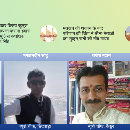
ेकर विजय जुलूस
मतदान की थकान के बाद
 सम्पन्न कराना हमारा
परिणाम की चिंता ने छीना नेताओं
्य,पुलिस अधीक्षक
का सुकून,रातों की नींद गायब
प सिंह
भगवानदीन साहू
राजेश मदान
ब्यूरो चीफ, छिंदवाड़ा
ब्यूरो चीफ, बैतूल