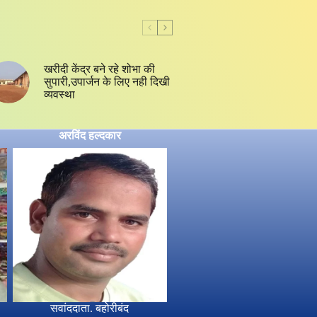
खरीदी केंद्र बने रहे शोभा की
सुपारी,उपार्जन के लिए नही दिखी
व्यवस्था
अरविंद हल्दकार
सवांददाता. बहोरीबंद