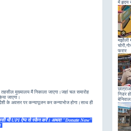
में हृदय
मझौली म
चोरी,गो
फरार
छात्राओ
द तहसील मुख्यालय मैं निकाला जाएगा।जहां चल समारोह
निडर हो
 किया जाएगा।
बेनिवाल
तुर्दशी के अवसर पर कन्यापूजन कर कन्याभोज होगा।साथ ही
िसी भी UPI ऐप्प से स्कैन करें। अथवा "Donate Now"
ं।