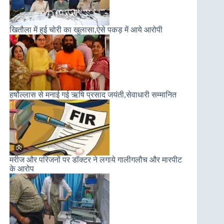
खितौला में हुई चोरी का खुलासा,ऐसे पकड़ में आये आरोपी
हर्षोल्लास से मनाई गई ऋषि प्रसाद जयंती,सेवाधारी सम्मानित
मरीज और परिजनों पर डॉक्टर ने लगाये गालीगलौच और मारपीट
के आरोप