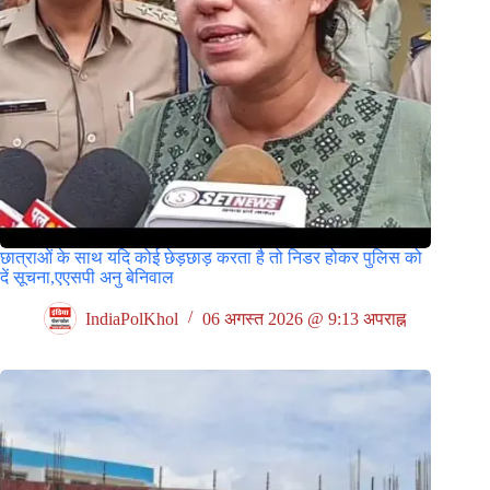
छात्राओं के साथ यदि कोई छेड़छाड़ करता है तो निडर होकर पुलिस को
दें सूचना,एएसपी अनु बेनिवाल
IndiaPolKhol
06 अगस्त 2026 @ 9:13 अपराह्न