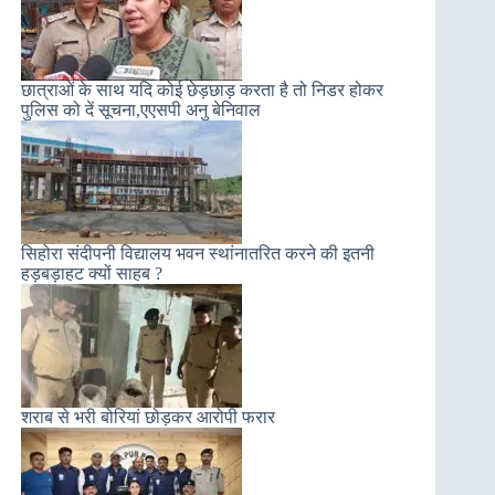
छात्राओं के साथ यदि कोई छेड़छाड़ करता है तो निडर होकर
पुलिस को दें सूचना,एएसपी अनु बेनिवाल
सिहोरा संदीपनी विद्यालय भवन स्थांनातरित करने की इतनी
हड़बड़ाहट क्यों साहब ?
शराब से भरी बोरियां छोड़कर आरोपी फरार