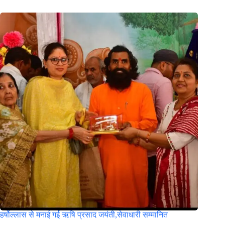
हर्षोल्लास से मनाई गई ऋषि प्रसाद जयंती,सेवाधारी सम्मानित