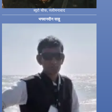
ब्यूरो चीफ, स्लीमनाबाद
भगवानदीन साहू