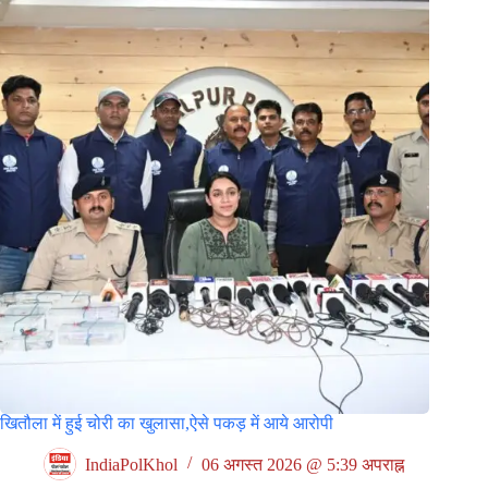
खितौला में हुई चोरी का खुलासा,ऐसे पकड़ में आये आरोपी
IndiaPolKhol
06 अगस्त 2026 @ 5:39 अपराह्न