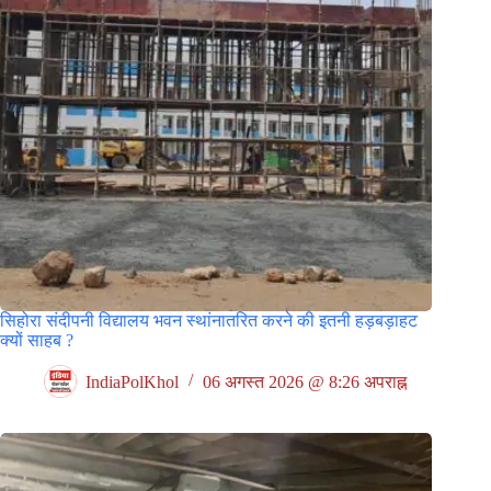
सिहोरा संदीपनी विद्यालय भवन स्थांनातरित करने की इतनी हड़बड़ाहट
क्यों साहब ?
IndiaPolKhol
06 अगस्त 2026 @ 8:26 अपराह्न