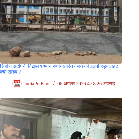
सिहोरा संदीपनी विद्यालय भवन स्थांनातरित करने की इतनी हड़बड़ाहट
क्यों साहब ?
IndiaPolKhol
06 अगस्त 2026 @ 8:26 अपराह्न