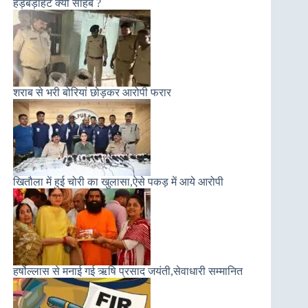
हड़बड़ाहट क्यों साहब ?
शराब से भरी बोरियां छोड़कर आरोपी फरार
खितौला में हुई चोरी का खुलासा,ऐसे पकड़ में आये आरोपी
हर्षोल्लास से मनाई गई ऋषि प्रसाद जयंती,सेवाधारी सम्मानित