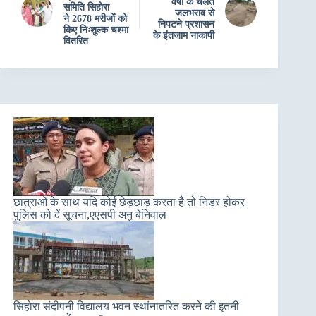
वर्षा के चलते
समिति सिहोरा
जलभराव से
ने 2678 मरीजों को
निपटने प्रशासन
किए निःशुल्क चश्मा
के इंतजाम नाकापी
वितरित
छात्राओं के साथ यदि कोई छेड़छाड़ करता है तो निडर होकर
पुलिस को दें सूचना,एएसपी अनु बेनिवाल
सिहोरा संदीपनी विद्यालय भवन स्थांनातरित करने की इतनी