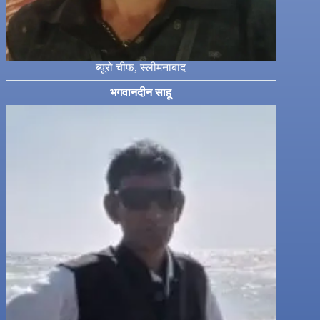
ब्यूरो चीफ, स्लीमनाबाद
भगवानदीन साहू