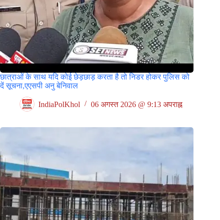
छात्राओं के साथ यदि कोई छेड़छाड़ करता है तो निडर होकर पुलिस को
दें सूचना,एएसपी अनु बेनिवाल
IndiaPolKhol
06 अगस्त 2026 @ 9:13 अपराह्न