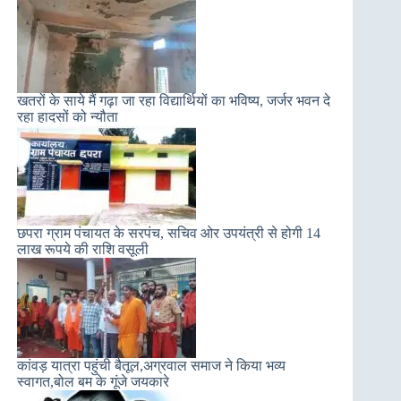
खतरों के साये मैं गढ़ा जा रहा विद्यार्थियों का भविष्य, जर्जर भवन दे
रहा हादसों को न्यौता
छपरा ग्राम पंचायत के सरपंच, सचिव ओर उपयंत्री से होगी 14
लाख रूपये की राशि वसूली
कांवड़ यात्रा पहुंची बैतूल,अग्रवाल समाज ने किया भव्य
स्वागत,बोल बम के गूंजे जयकारे