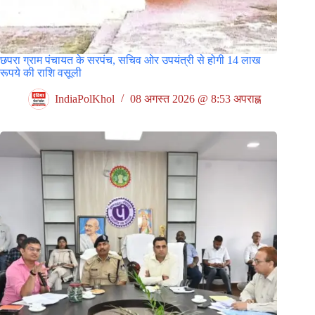
छपरा ग्राम पंचायत के सरपंच, सचिव ओर उपयंत्री से होगी 14 लाख
रूपये की राशि वसूली
IndiaPolKhol
08 अगस्त 2026 @ 8:53 अपराह्न