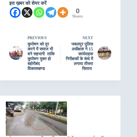
इस ख़बर को शेयर करें
0
Shares
PREVIOUS
NEXT
कुपोषण को दूर
जबलपुर पुलिस
करने में समाज भी
अधीक्षक ने 15
बने सहभागी ताकि
कार्यवाहक
कुपोषण मुक्त हो
निरीक्षकों के कंधे में
बहोरीबंद
लगाया तीसरा
विकासखण्ड
सितारा