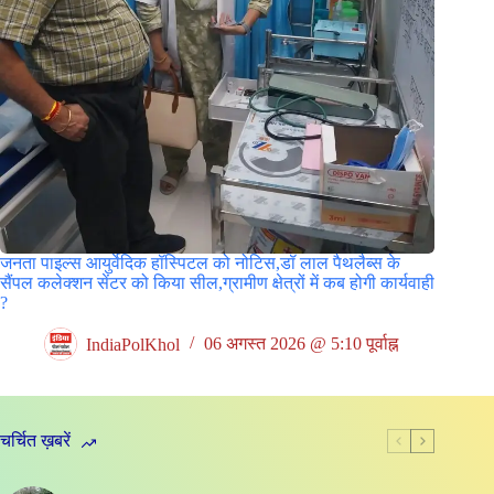
जनता पाइल्स आयुर्वेदिक हॉस्पिटल को नोटिस,डॉ लाल पैथलैब्स के
सैंपल कलेक्शन सेंटर को किया सील,ग्रामीण क्षेत्रों में कब होगी कार्यवाही
?
IndiaPolKhol
06 अगस्त 2026 @ 5:10 पूर्वाह्न
चर्चित ख़बरें