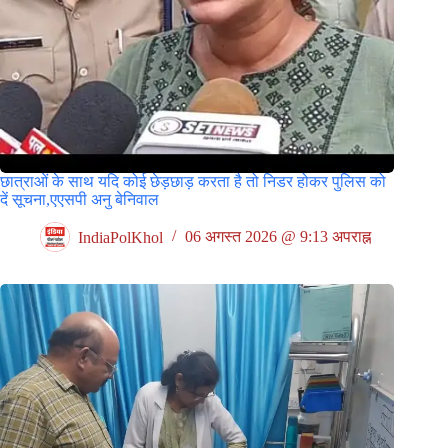
छात्राओं के साथ यदि कोई छेड़छाड़ करता है तो निडर होकर पुलिस को
दें सूचना,एएसपी अनु बेनिवाल
IndiaPolKhol
06 अगस्त 2026 @ 9:13 अपराह्न