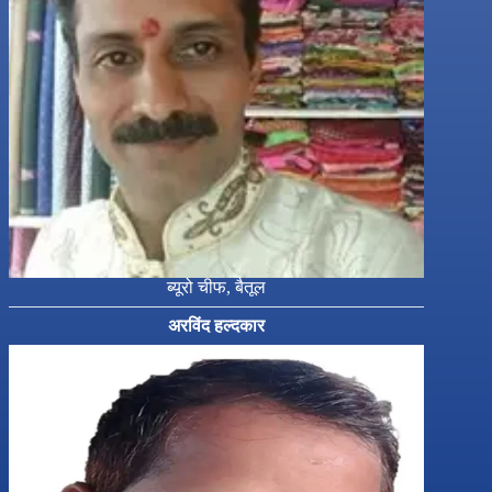
ब्यूरो चीफ, बैतूल
अरविंद हल्दकार