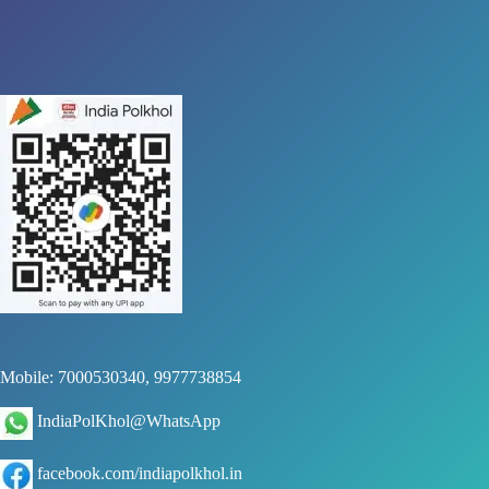
Mobile: 7000530340, 9977738854
IndiaPolKhol@WhatsApp
facebook.com/indiapolkhol.in