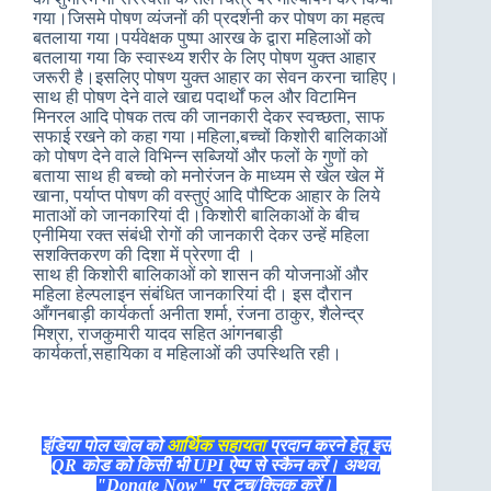
गया।जिसमे पोषण व्यंजनों की प्रदर्शनी कर पोषण का महत्व
बतलाया गया।पर्यवेक्षक पुष्पा आरख के द्वारा महिलाओं को
बतलाया गया कि स्वास्थ्य शरीर के लिए पोषण युक्त आहार
जरूरी है।इसलिए पोषण युक्त आहार का सेवन करना चाहिए।
साथ ही पोषण देने वाले खाद्य पदार्थों फल और विटामिन
मिनरल आदि पोषक तत्व की जानकारी देकर स्वच्छता, साफ
सफाई रखने को कहा गया।महिला,बच्चों किशोरी बालिकाओं
को पोषण देने वाले विभिन्न सब्जियों और फलों के गुणों को
बताया साथ ही बच्चो को मनोरंजन के माध्यम से खेल खेल में
खाना, पर्याप्त पोषण की वस्तुएं आदि पौष्टिक आहार के लिये
माताओं को जानकारियां दी।किशोरी बालिकाओं के बीच
एनीमिया रक्त संबंधी रोगों की जानकारी देकर उन्हें महिला
सशक्तिकरण की दिशा में प्रेरणा दी ।
साथ ही किशोरी बालिकाओं को शासन की योजनाओं और
महिला हेल्पलाइन संबंधित जानकारियां दी। इस दौरान
आँगनबाड़ी कार्यकर्ता अनीता शर्मा, रंजना ठाकुर, शैलेन्द्र
मिश्रा, राजकुमारी यादव सहित आंगनबाड़ी
कार्यकर्ता,सहायिका व महिलाओं की उपस्थिति रही।
इंडिया पोल खोल को
आर्थिक सहायता
प्रदान करने हेतु इस
QR कोड को किसी भी UPI ऐप्प से स्कैन करें। अथवा
"Donate Now" पर टच/क्लिक करें।