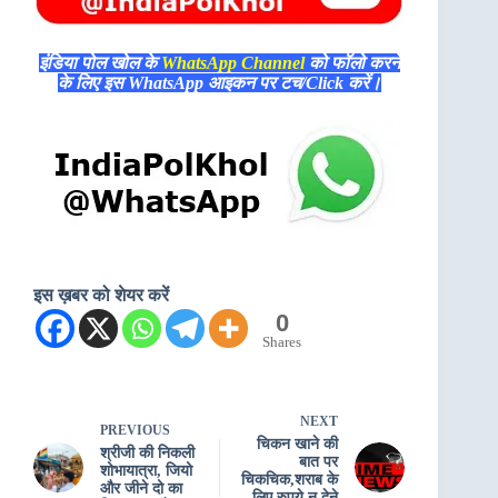
इंडिया पोल खोल के
WhatsApp Channel
को फॉलो करने
के लिए इस WhatsApp आइकन पर टच/Click करें।
इस ख़बर को शेयर करें
0
Shares
NEXT
PREVIOUS
चिकन खाने की
श्रीजी की निकली
बात पर
शोभायात्रा, जियो
चिकचिक,शराब के
और जीने दो का
लिए रुपये न देने