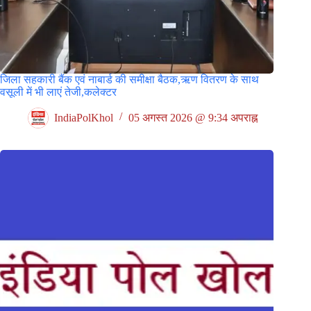
जिला सहकारी बैंक एवं नाबार्ड की समीक्षा बैठक,ऋण वितरण के साथ
वसूली में भी लाएं तेजी,कलेक्टर
IndiaPolKhol
05 अगस्त 2026 @ 9:34 अपराह्न