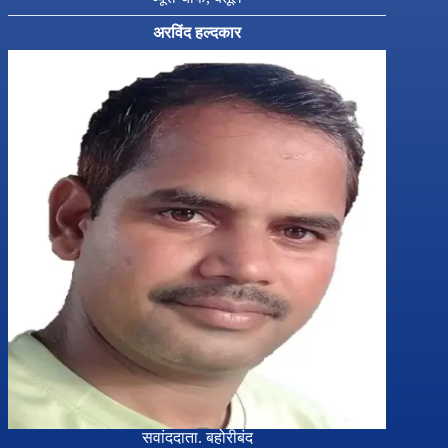
अरविंद हल्दकार
सवांददाता. बहोरीबंद