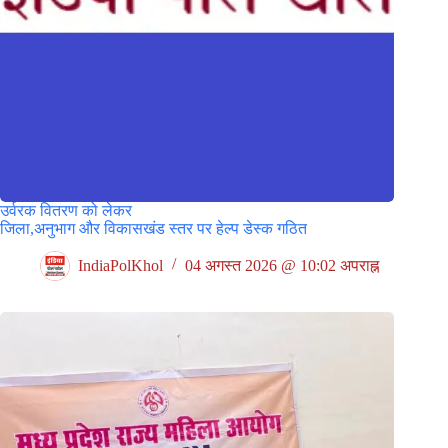
उर्वरक वितरण को लेकर
जिला,अनुभाग और विकासखंड स्तर पर हेल्प डेस्क गठित
IndiaPolKhol
04 अगस्त 2026 @ 10:02 अपराह्न