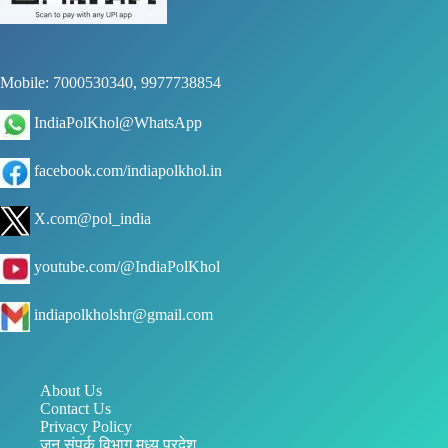
Mobile: 7000530340, 9977738854
IndiaPolKhol@WhatsApp
facebook.com/indiapolkhol.in
X.com@pol_india
youtube.com/@IndiaPolKhol
indiapolkholshr@gmail.com
About Us
Contact Us
Privacy Policy
जन संपर्क विभाग मध्य प्रदेश