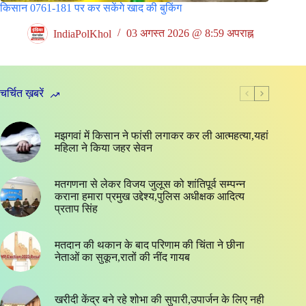
किसान 0761-181 पर कर सकेंगे खाद की बुकिंग
IndiaPolKhol
03 अगस्त 2026 @ 8:59 अपराह्न
चर्चित ख़बरें
मझगवां में किसान ने फांसी लगाकर कर ली आत्महत्या,यहां
महिला ने किया जहर सेवन
मतगणना से लेकर विजय जुलूस को शांतिपूर्व सम्पन्न
कराना हमारा प्रमुख उद्देश्य,पुलिस अधीक्षक आदित्य
प्रताप सिंह
मतदान की थकान के बाद परिणाम की चिंता ने छीना
नेताओं का सुकून,रातों की नींद गायब
खरीदी केंद्र बने रहे शोभा की सुपारी,उपार्जन के लिए नही