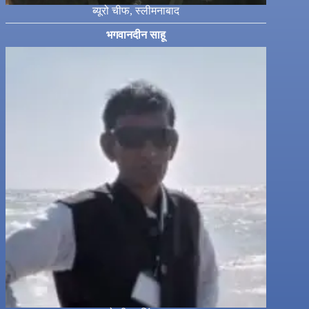
ब्यूरो चीफ, स्लीमनाबाद
भगवानदीन साहू