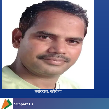
सवांददाता. बहोरीबंद
Support Us