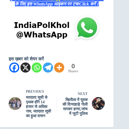
के लिए इस WhatsApp आइकन पर टच/Click करें।
इस ख़बर को शेयर करें
0
Shares
PREVIOUS
NEXT
मतदाता सूची से
खितौला में युवक
पृथक होंगे 14
की दिनदहाड़े गोली
हजार से अधिक
मारकर हत्या,जांच
नाम, मतदाता सूची
में जुटी पुलिस
का हुआ वाचन