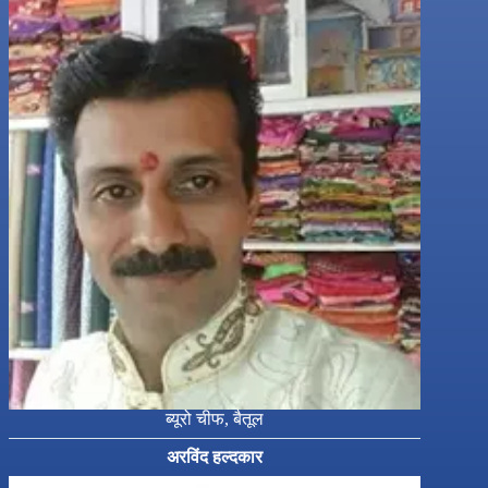
ब्यूरो चीफ, बैतूल
अरविंद हल्दकार