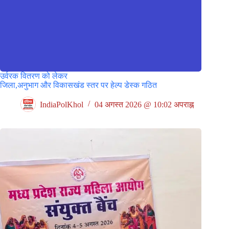
उर्वरक वितरण को लेकर
जिला,अनुभाग और विकासखंड स्तर पर हेल्प डेस्क गठित
IndiaPolKhol
04 अगस्त 2026 @ 10:02 अपराह्न