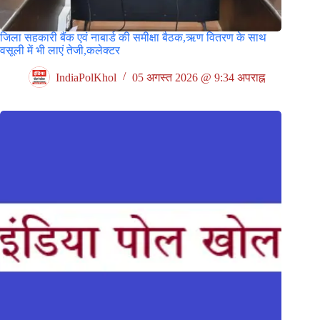
जिला सहकारी बैंक एवं नाबार्ड की समीक्षा बैठक,ऋण वितरण के साथ
वसूली में भी लाएं तेजी,कलेक्टर
IndiaPolKhol
05 अगस्त 2026 @ 9:34 अपराह्न