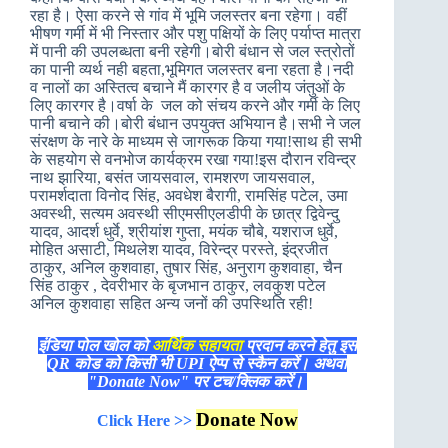
रहा है। ऐसा करने से गांव में भूमि जलस्तर बना रहेगा। वहीं
भीषण गर्मी में भी निस्तार और पशु पक्षियों के लिए पर्याप्त मात्रा
में पानी की उपलब्धता बनी रहेगी।बोरी बंधान से जल स्त्रोतों
का पानी व्यर्थ नही बहता,भूमिगत जलस्तर बना रहता है।नदी
व नालों का अस्तित्व बचाने मैं कारगर है व जलीय जंतुओं के
लिए कारगर है।वर्षा के जल को संचय करने और गर्मी के लिए
पानी बचाने की।बोरी बंधान उपयुक्त अभियान है।सभी ने जल
संरक्षण के नारे के माध्यम से जागरूक किया गया!साथ ही सभी
के सहयोग से वनभोज कार्यक्रम रखा गया!इस दौरान रविन्द्र
नाथ झारिया, बसंत जायसवाल, रामशरण जायसवाल,
परामर्शदाता विनोद सिंह, अवधेश बैरागी, रामसिंह पटेल, उमा
अवस्थी, सत्यम अवस्थी सीएमसीएलडीपी के छात्र द्विवेन्दु
यादव, आदर्श धुर्वे, श्रीयांश गुप्ता, मयंक चौबे, यशराज धुर्वे,
मोहित असाटी, मिथलेश यादव, विरेन्द्र परस्ते, इंद्रजीत
ठाकुर, अनिल कुशवाहा, तुषार सिंह, अनुराग कुशवाहा, चैन
सिंह ठाकुर , देवरीभार के बृजभान ठाकुर, लवकुश पटेल
अनिल कुशवाहा सहित अन्य जनों की उपस्थिति रही!
इंडिया पोल खोल को
आर्थिक सहायता
प्रदान करने हेतु इस
QR कोड को किसी भी UPI ऐप्प से स्कैन करें। अथवा
"Donate Now" पर टच/क्लिक करें।
Donate Now
Click Here >>