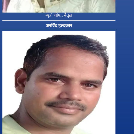
ब्यूरो चीफ, बैतूल
अरविंद हल्दकार