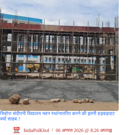
सिहोरा संदीपनी विद्यालय भवन स्थांनातरित करने की इतनी हड़बड़ाहट
क्यों साहब ?
IndiaPolKhol
06 अगस्त 2026 @ 8:26 अपराह्न