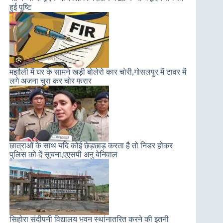
हुई पुष्टि
मझौली में घर के सामने खड़ी बोलेरो कार चोरी,गोसलपुर में टावर में
लगे अजना चुरा कर चोर फरार
छात्राओं के साथ यदि कोई छेड़छाड़ करता है तो निडर होकर
पुलिस को दें सूचना,एएसपी अनु बेनिवाल
सिहोरा संदीपनी विद्यालय भवन स्थांनातरित करने की इतनी