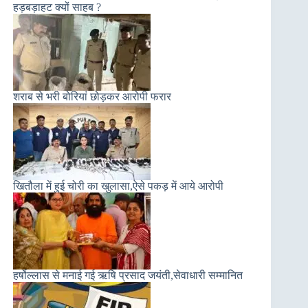
हड़बड़ाहट क्यों साहब ?
शराब से भरी बोरियां छोड़कर आरोपी फरार
खितौला में हुई चोरी का खुलासा,ऐसे पकड़ में आये आरोपी
हर्षोल्लास से मनाई गई ऋषि प्रसाद जयंती,सेवाधारी सम्मानित