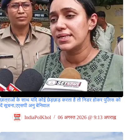
छात्राओं के साथ यदि कोई छेड़छाड़ करता है तो निडर होकर पुलिस को
दें सूचना,एएसपी अनु बेनिवाल
IndiaPolKhol
06 अगस्त 2026 @ 9:13 अपराह्न