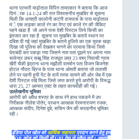
थाना प्रभारी माढ़ोताल विपिन ताम्रकार ने बताया कि आज
दिनंाक 14-1-24 की रात विश्वसनीय मुखबिर से सूचना
मिली कि धनश्री कालोनी कटंगी वायपास के पास माढ़ोताल
मंे एक लड़का काले रंग का पेण्ट एवं काले रंग की जैकिट
पहने खडा है जो अपने पास देशी पिस्टल लिये किसी का
इंतजार कर रहा है सूचना पर मुखबिर के बताये स्थान पर
दबिश दी गई जहां मुखबिर के बताये हुलिये का एक युवक खड़ा
दिखा जो पुलिस को देखकर भागने का प्रयास किया जिसे
घेराबंदी कर पकड़ा गया जिसने नाम पता पूछने पर अपना नाम
सावेन्द्र उफर् सब्बू सिंह राजपूत उम्र 23 वषर् निवासी ग्राम
खैरी चैकी इंद्राना थाना मझौली वतर्मान पता विजन बिजनेश
होटल नौदरा ब्रिज के पास थाना ओमती बताया जो तलाशी
लेने पर पहनी हुयी पेंट के वायें तरफ सामने की ओर जेब में एक
देशी पिस्टल रखे मिला जिसे जप्त करते हुये आरोपी के विरूद्ध
धारा 25, 27 आम्सर् एक्ट के तहत कायर्वाही की गई।
उल्लेखनीय भूमिका
आरोपी को अवैध शस्त्र के साथ रंगे हाथ पकडने में उप
निरीक्षक नीलेश पोतेर्, प्रधान आरक्षक पे्रमनारायण रजक,
आरक्षक संदीप, दिनेश दुबे, सचिन जैन की सराहनीय भूमिका
रही।
इंडिया पोल खोल को
आर्थिक सहायता
प्रदान करने हेतु इस
QR कोड को किसी भी UPI ऐप्प से स्कैन करें। अथवा