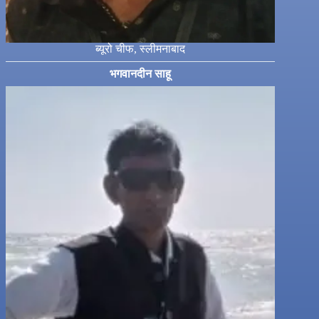
ब्यूरो चीफ, स्लीमनाबाद
भगवानदीन साहू