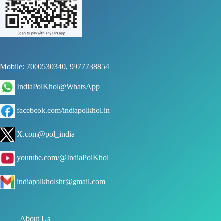
Mobile: 7000530340, 9977738854
IndiaPolKhol@WhatsApp
facebook.com/indiapolkhol.in
X.com@pol_india
youtube.com/@IndiaPolKhol
indiapolkholshr@gmail.com
About Us