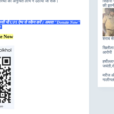
जन व्यवस्था का अनुचित लाभ न उठाया जा सके।
सिहोरा 
की इतन
िसी भी UPI ऐप्प से स्कैन करें। अथवा "Donate Now"
ं।
te Now
शराब से
खितौला 
आरोपी
हर्षोल्
जयंती,स
मरीज और
गालीगल