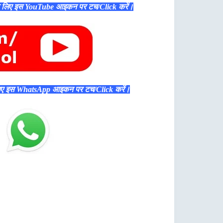
े लिए इस YouTube आइकन पर टच/Click करें।
िए इस WhatsApp आइकन पर टच/Click करें।