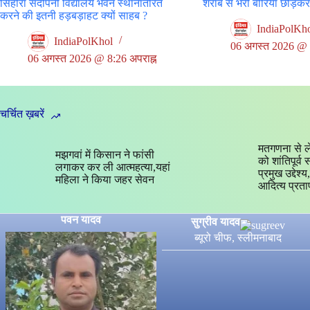
सिहोरा संदीपनी विद्यालय भवन स्थांनातरित
शराब से भरी बोरियां छोड़क
करने की इतनी हड़बड़ाहट क्यों साहब ?
IndiaPolKh
IndiaPolKhol
06 अगस्त 2026 @ 5
06 अगस्त 2026 @ 8:26 अपराह्न
चर्चित ख़बरें
मतगणना से ल
मझगवां में किसान ने फांसी
को शांतिपूर्व
लगाकर कर ली आत्महत्या,यहां
प्रमुख उद्देश
महिला ने किया जहर सेवन
आदित्य प्रता
पवन यादव
सुग्रीव यादव
ब्यूरो चीफ, स्लीमनाबाद