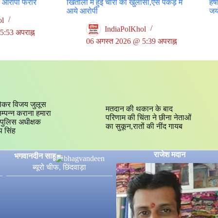
र आरोपी फरार
खितौला में हुई चोरी का खुलासा,ऐसे पकड़ में
हर्
आये आरोपी
जयं
ol
IndiaPolKhol
:53 अपराह्न
06 अगस्त 2026 @ 5:39 अपराह्न
ेकर विजय जुलूस
मतदान की थकान के बाद
 सम्पन्न कराना हमारा
परिणाम की चिंता ने छीना नेताओं
्य,पुलिस अधीक्षक
का सुकून,रातों की नींद गायब
प सिंह
राजेश मदान
भगवानदीन साहू
ब्यूरो चीफ, छिंदवाड़ा