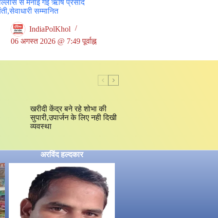
षोल्लास से मनाई गई ऋषि प्रसाद
ती,सेवाधारी सम्मानित
IndiaPolKhol
06 अगस्त 2026 @ 7:49 पूर्वाह्न
खरीदी केंद्र बने रहे शोभा की
सुपारी,उपार्जन के लिए नही दिखी
व्यवस्था
अरविंद हल्दकार