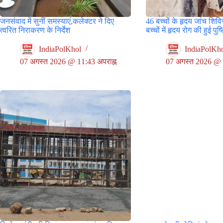
जनसंवाद में सुनीं समस्याएं,कलेक्टर ने दिए
46 बच्चों के हृदय जांच शिविर
त्वरित निराकरण के निर्देश
बच्चों में हृदय रोग की हुई पुष्
IndiaPolKhol
IndiaPolKh
07 अगस्त 2026 @ 11:43 अपराह्न
07 अगस्त 2026 @ 9