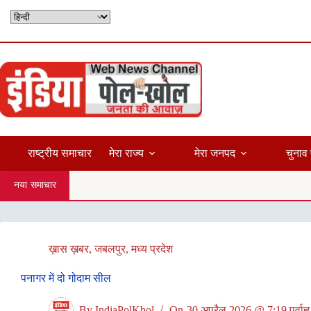
Skip
to
content
राष्ट्रीय समाचार
मेरा राज्य
मेरा जनपद
चुनाव 
नया समाचार
ख़ास ख़बर
,
जबलपुर
,
मध्य प्रदेश
पनागर में दो गोदाम सील
By
IndiaPolKhol
On
30 अप्रैल 2026 @ 7:19 पूर्वाह्न