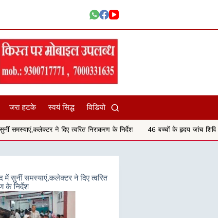
जरा हटके
स्वयं सिद्ध
विडियो
टर ने दिए त्वरित निराकरण के निर्देश
46 बच्चों के हृदय जांच शिविर परीक्षण में 29 बच्चों
में सुनीं समस्याएं,कलेक्टर ने दिए त्वरित
 के निर्देश