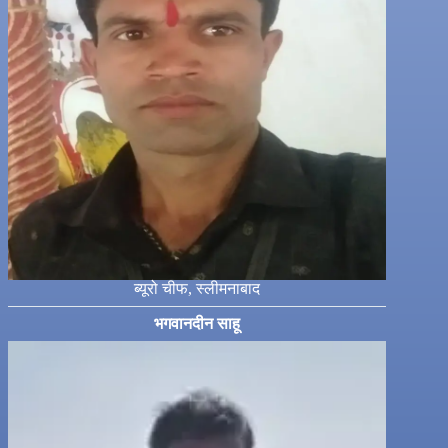
ब्यूरो चीफ, स्लीमनाबाद
भगवानदीन साहू