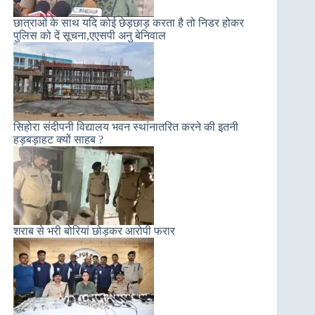
छात्राओं के साथ यदि कोई छेड़छाड़ करता है तो निडर होकर
पुलिस को दें सूचना,एएसपी अनु बेनिवाल
सिहोरा संदीपनी विद्यालय भवन स्थांनातरित करने की इतनी
हड़बड़ाहट क्यों साहब ?
शराब से भरी बोरियां छोड़कर आरोपी फरार