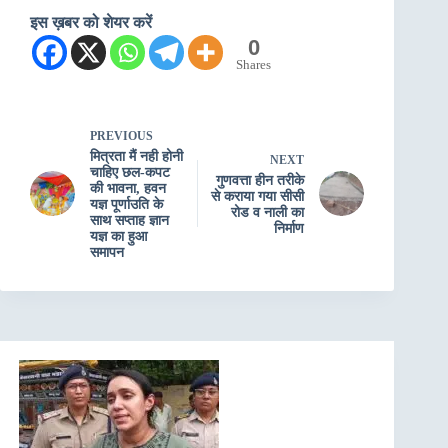
इस ख़बर को शेयर करें
0
Shares
PREVIOUS
मित्रता मैं नही होनी
NEXT
चाहिए छल-कपट
गुणवत्ता हीन तरीके
की भावना, हवन
से कराया गया सीसी
यज्ञ पूर्णाउति के
रोड व नाली का
साथ सप्ताह ज्ञान
निर्माण
यज्ञ का हुआ
समापन