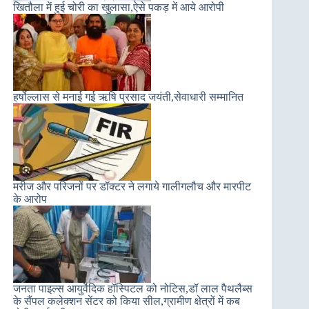
खितौला में हुई चोरी का खुलासा,ऐसे पकड़ में आये आरोपी
हर्षोल्लास से मनाई गई ऋषि प्रसाद जयंती,सेवाधारी सम्मानित
मरीज और परिजनों पर डॉक्टर ने लगाये गालीगलौच और मारपीट
के आरोप
जनता पाइल्स आयुर्वेदिक हॉस्पिटल को नोटिस,डॉ लाल पैथलैब्स
के सैंपल कलेक्शन सेंटर को किया सील,ग्रामीण क्षेत्रों में कब