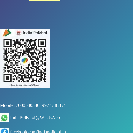
Mobile: 7000530340, 9977738854
IndiaPolKhol@WhatsApp
facebook.com/indiapolkhol.in