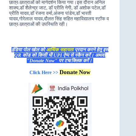
छात्र-छात्राओं को मार्गदर्शन किया गया।इस दौरान अनिल
शाक्य,डॉ शैलेन्द्र जाट, डॉ प्रीति नेगी, डॉ अशोक पटेल,डॉ
प्रीति यादव,डॉ रंजना वर्मा,अंजना पांडेय,डॉ भारती
यादव,गोरेलाल यादव,दौलत सिंह सहित महाविद्यालय स्टॉफ व
छात्र-छात्राओं की उपस्थिति रही।
इंडिया पोल खोल को
आर्थिक सहायता
प्रदान करने हेतु इस
QR कोड को किसी भी UPI ऐप्प से स्कैन करें। अथवा
"Donate Now" पर टच/क्लिक करें।
Donate Now
Click Here >>