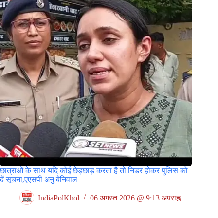
छात्राओं के साथ यदि कोई छेड़छाड़ करता है तो निडर होकर पुलिस को
दें सूचना,एएसपी अनु बेनिवाल
IndiaPolKhol
06 अगस्त 2026 @ 9:13 अपराह्न