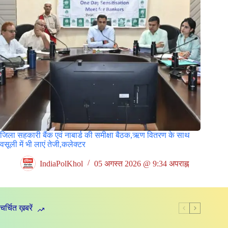
जिला सहकारी बैंक एवं नाबार्ड की समीक्षा बैठक,ऋण वितरण के साथ
वसूली में भी लाएं तेजी,कलेक्टर
IndiaPolKhol
05 अगस्त 2026 @ 9:34 अपराह्न
चर्चित ख़बरें