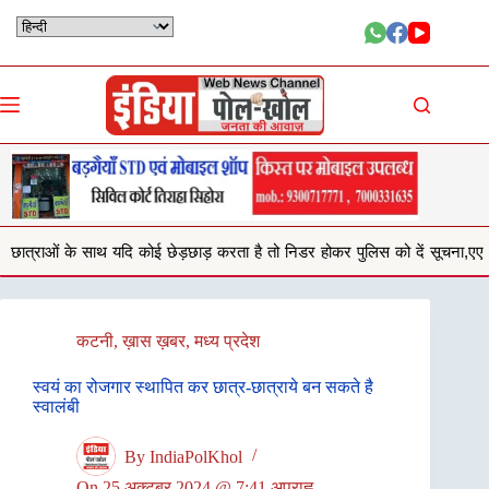
Skip
to
content
ोई छेड़छाड़ करता है तो निडर होकर पुलिस को दें सूचना,एएसपी अनु बेनिवाल
सिह
कटनी
,
ख़ास ख़बर
,
मध्य प्रदेश
स्वयं का रोजगार स्थापित कर छात्र-छात्राये बन सकते है
स्वालंबी
By
IndiaPolKhol
On
25 अक्टूबर 2024 @ 7:41 अपराह्न