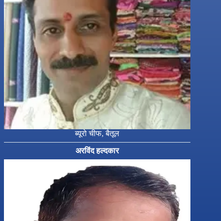
ब्यूरो चीफ, बैतूल
अरविंद हल्दकार