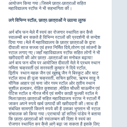
आयोजन किया गया।जिसमे छात्र-छात्राओं सहित
महाविद्यालय स्टॉफ ने भी सहभागिता की।
लगे विभिन्न स्टॉल, छात्र-छात्राओं ने उठाया लुत्फ
अर्न बॉय फन मेले मैं स्वयं का रोजगार स्थापित कर कैसे
स्वालम्बी बन सकते है विभिन्न स्टालों की प्रदर्शनी से सन्देश
दिया गया।मेले मैं महाविद्यालय के छात्र छात्राओं के द्वारा
दीवाली साज सज्जा एवं हस्त निर्मित दिये,तोरण एवं व्यंजनों के
स्टाल लगाए गए।जहाँ महाविद्यालय स्टॉफ सहित लोगों ने भी
खरीददारी की ओर छात्र -छात्राओं का मनोबल बढ़ाया!
अर्न बाय फन थीम पर आयोजित दीवाली मेले मे प्रथम स्थान
नमिता चक्रवर्ती एवं सरस्वती कुम्हार ने दिये स्टॉल,
द्वितीय स्थान महक जैन एवं खुशबू जैन ने बिस्कुट और चाट
स्टॉल साथ ही पूजा चक्रवर्ती, सचिन झरिया, ऋषभ साहू ने
यौगिक आहार एवं चना जोर गरम स्टॉल ओर तृतीय स्थान
सुशील हल्दकर, रोहित कुशवाहा ,मोहित चौधरी चाऊमीन एवं
पेटिस स्टॉल व नीरज मौर्य एवं समीर काछी फुल्की स्टॉल मे
मिला!छात्र-छात्राओं सहित महाविद्यालय स्टाफ ने स्टालों मैं
जाकर अपने रुपये खर्च उत्पादों की खरीददारी की।साथ ही
संबंधित सामग्री कितने रुपये की है उसका भुगतान भी स्टाल
संचालक को किया गया।प्राचार्या डॉ सरिता पांडेय ने बताया
कि छात्र-छात्राओं को स्वालम्बन की दिशा मे स्वयं का
रोजगार स्थापित कर कैसे आगे बढ़ा जा सकता है इसके लिए