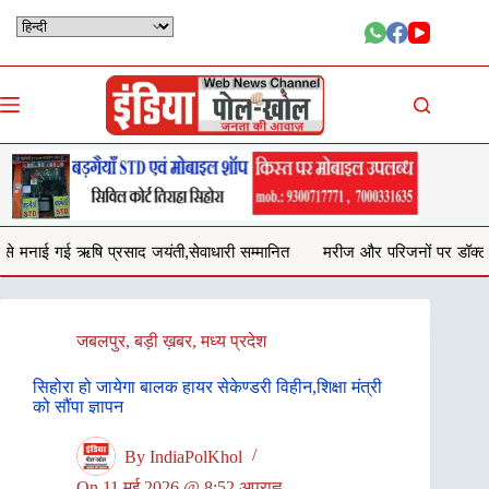
Skip
to
content
ंती,सेवाधारी सम्मानित
मरीज और परिजनों पर डॉक्टर ने लगाये गालीगलौच और म
जबलपुर
,
बड़ी ख़बर
,
मध्य प्रदेश
सिहोरा हो जायेगा बालक हायर सेकेण्डरी विहीन,शिक्षा मंत्री
को सौंपा ज्ञापन
By
IndiaPolKhol
On
11 मई 2026 @ 8:52 अपराह्न