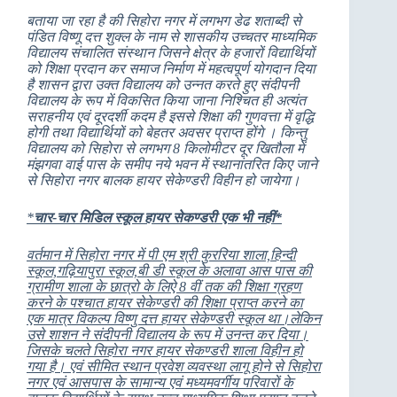
बताया जा रहा है की सिहोरा
नगर में लगभग डेढ शताब्दी से
पंडित विष्णू दत्त शुक्ल के नाम से शासकीय उच्चतर माध्यमिक
वि‌द्यालय संचालित संस्थान जिसने क्षेत्र के हजारों वि‌द्यार्थियों
को शिक्षा प्रदान कर समाज निर्माण में महत्वपूर्ण योगदान दिया
है शासन द्वारा उक्त विद्यालय को उन्नत करते हुए संदीपनी
विद्यालय के रूप में विकसित किया जाना निश्चित ही अत्यंत
सराहनीय एवं दूरदर्शी कदम है इससे शिक्षा की गुणवत्ता में वृद्धि
होगी तथा वि‌द्यार्थियों को बेहतर अवसर प्राप्त होंगे । किन्तु
विद्यालय को सिहोरा से लगभग 8 किलोमीटर दूर खितौला में
मंझगवा वाई पास के समीप नये भवन में स्थानांतरित किए जाने
से सिहोरा नगर बालक हायर सेकेण्डरी विहीन हो जायेगा।
*
चार-चार मिडिल स्कूल हायर सेकण्डरी एक भी नहीं*
वर्तमान में सिहोरा नगर में पी एम श्री कुररिया शाला,हिन्दी
स्कूल,गढ़ियापुरा स्कूल,बी डी स्कूल के अलावा आस पास की
ग्रामीण शाला के छात्रो के लिऐ 8 वीं तक की शिक्षा ग्रहण
करने के पश्चात हायर सेकेण्डरी की शिक्षा प्राप्त करने का
एक मात्र विकल्प विष्णु दत्त हायर सेकेण्डरी स्कूल था।लेकिन
उसे शाशन ने संदीपनी विद्यालय के रूप में उनन्त कर दिया।
जिसके चलते सिहोरा नगर हायर सेकण्डरी शाला विहीन हो
गया है। एवं सीमित स्थान प्रवेश व्यवस्था लागू होने से सिहोरा
नगर एवं आसपास के सामान्य एवं मध्यमवर्गीय परिवारों के