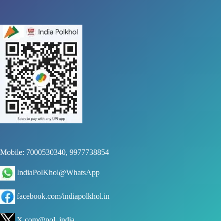
Mobile: 7000530340, 9977738854
IndiaPolKhol@WhatsApp
facebook.com/indiapolkhol.in
X.com@pol_india