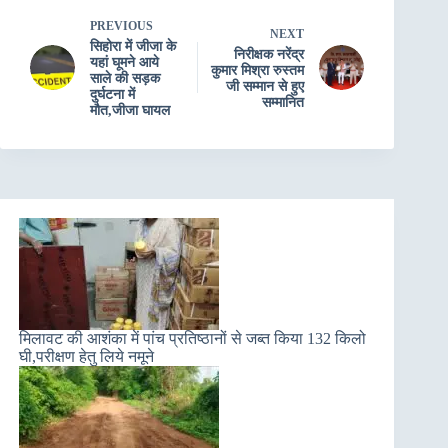
PREVIOUS
NEXT
सिहोरा में जीजा के
निरीक्षक नरेंद्र
यहां घूमने आये
कुमार मिश्रा रुस्तम
साले की सड़क
जी सम्मान से हुए
दुर्घटना में
सम्मानित
मौत,जीजा घायल
मिलावट की आशंका में पांच प्रतिष्ठानों से जब्त किया 132 किलो
घी,परीक्षण हेतु लिये नमूने