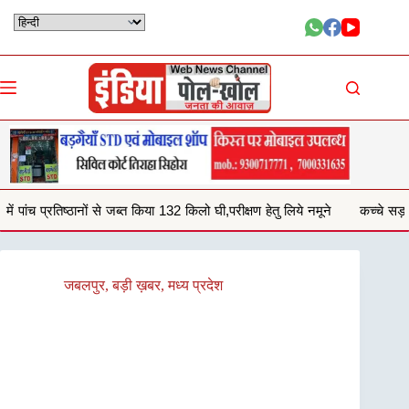
Skip
to
content
ा 132 किलो घी,परीक्षण हेतु लिये नमूने
कच्चे सड़क से आवागमन करना हो रहा दुशवा
जबलपुर
,
बड़ी ख़बर
,
मध्य प्रदेश