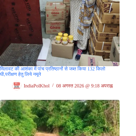
मिलावट की आशंका में पांच प्रतिष्ठानों से जब्त किया 132 किलो
घी,परीक्षण हेतु लिये नमूने
IndiaPolKhol
08 अगस्त 2026 @ 9:18 अपराह्न