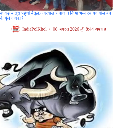
कांवड़ यात्रा पहुंची बैतूल,अग्रवाल समाज ने किया भव्य स्वागत,बोल बम
के गूंजे जयकारे
IndiaPolKhol
08 अगस्त 2026 @ 8:44 अपराह्न