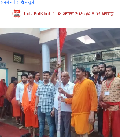
रूपये की राशि वसूली
IndiaPolKhol
08 अगस्त 2026 @ 8:53 अपराह्न