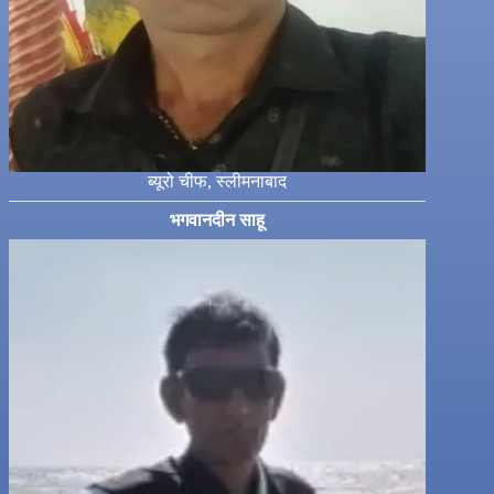
ब्यूरो चीफ, स्लीमनाबाद
भगवानदीन साहू