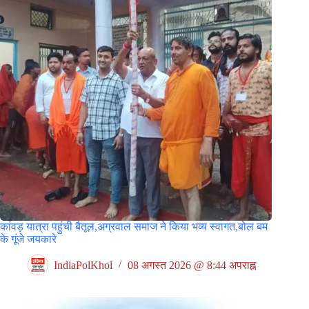
कांवड़ यात्रा पहुंची बैतूल,अग्रवाल समाज ने किया भव्य स्वागत,बोल बम
के गूंजे जयकारे
IndiaPolKhol
08 अगस्त 2026 @ 8:44 अपराह्न