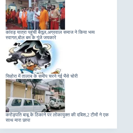
कांवड़ यात्रा पहुंची बैतूल,अग्रवाल समाज ने किया भव्य
स्वागत,बोल बम के गूंजे जयकारे
सिहोरा में तालाब के समीप चरने गई भैंसे चोरी
करोड़पति बाबू के ठिकाने पर लोकायुक्त की दबिश,2 टीमों ने एक
साथ मारा छापा