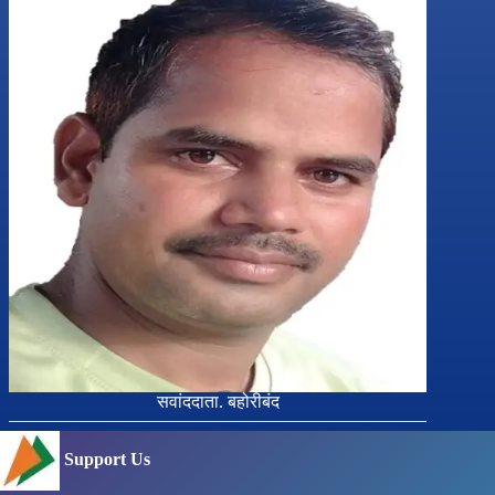
सवांददाता. बहोरीबंद
Support Us