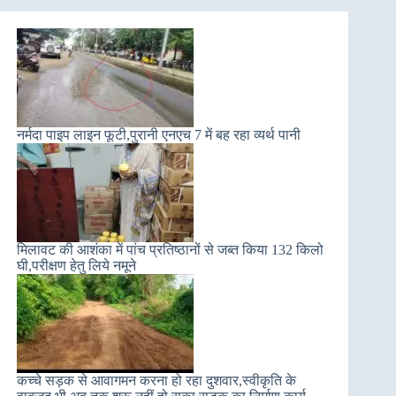
नर्मदा पाइप लाइन फूटी,पुरानी एनएच 7 में बह रहा व्यर्थ पानी
मिलावट की आशंका में पांच प्रतिष्ठानों से जब्त किया 132 किलो
घी,परीक्षण हेतु लिये नमूने
कच्चे सड़क से आवागमन करना हो रहा दुशवार,स्वीकृति के