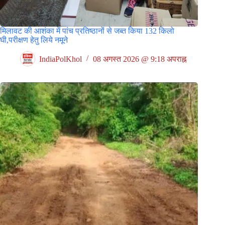
मिलावट की आशंका में पांच प्रतिष्ठानों से जब्त किया 132 किलो
घी,परीक्षण हेतु लिये नमूने
IndiaPolKhol
08 अगस्त 2026 @ 9:18 अपराह्न