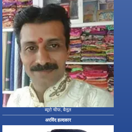
ब्यूरो चीफ, बैतूल
अरविंद हल्दकार