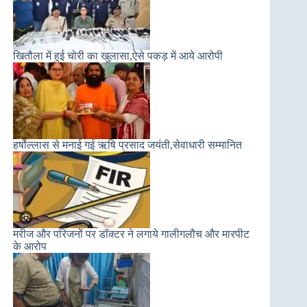
खितौला में हुई चोरी का खुलासा,ऐसे पकड़ में आये आरोपी
हर्षोल्लास से मनाई गई ऋषि प्रसाद जयंती,सेवाधारी सम्मानित
मरीज और परिजनों पर डॉक्टर ने लगाये गालीगलौच और मारपीट
के आरोप