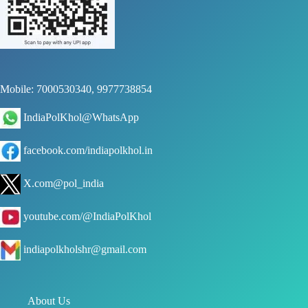
Mobile: 7000530340, 9977738854
IndiaPolKhol@WhatsApp
facebook.com/indiapolkhol.in
X.com@pol_india
youtube.com/@IndiaPolKhol
indiapolkholshr@gmail.com
About Us