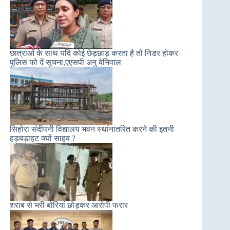
छात्राओं के साथ यदि कोई छेड़छाड़ करता है तो निडर होकर
पुलिस को दें सूचना,एएसपी अनु बेनिवाल
सिहोरा संदीपनी विद्यालय भवन स्थांनातरित करने की इतनी
हड़बड़ाहट क्यों साहब ?
शराब से भरी बोरियां छोड़कर आरोपी फरार