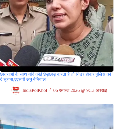
छात्राओं के साथ यदि कोई छेड़छाड़ करता है तो निडर होकर पुलिस को
दें सूचना,एएसपी अनु बेनिवाल
IndiaPolKhol
06 अगस्त 2026 @ 9:13 अपराह्न