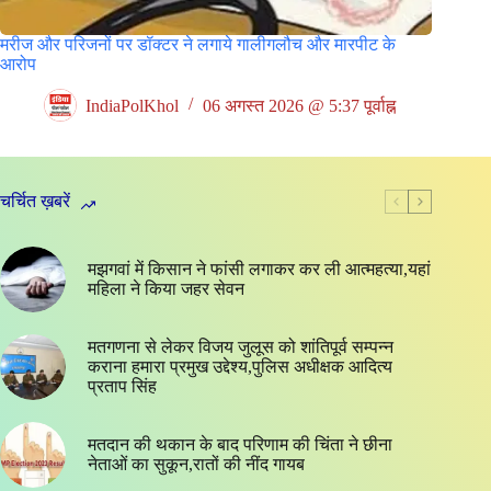
मरीज और परिजनों पर डॉक्टर ने लगाये गालीगलौच और मारपीट के
आरोप
IndiaPolKhol
06 अगस्त 2026 @ 5:37 पूर्वाह्न
चर्चित ख़बरें
मझगवां में किसान ने फांसी लगाकर कर ली आत्महत्या,यहां
महिला ने किया जहर सेवन
मतगणना से लेकर विजय जुलूस को शांतिपूर्व सम्पन्न
कराना हमारा प्रमुख उद्देश्य,पुलिस अधीक्षक आदित्य
प्रताप सिंह
मतदान की थकान के बाद परिणाम की चिंता ने छीना
नेताओं का सुकून,रातों की नींद गायब