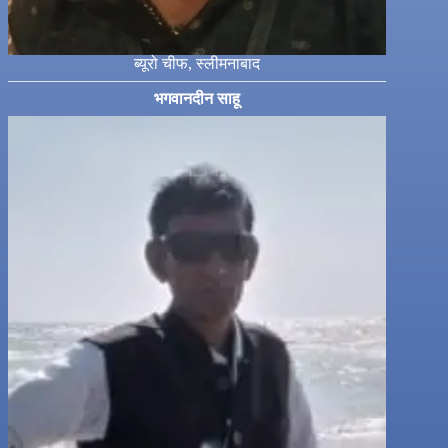
ब्यूरो चीफ, स्लीमनाबाद
भगवानदीन साहू