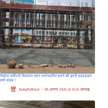
सिहोरा संदीपनी विद्यालय भवन स्थांनातरित करने की इतनी हड़बड़ाहट
क्यों साहब ?
IndiaPolKhol
06 अगस्त 2026 @ 8:26 अपराह्न