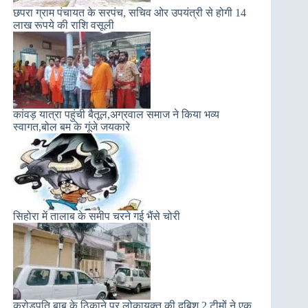
छपरा ग्राम पंचायत के सरपंच, सचिव ओर उपयंत्री से होगी 14
लाख रूपये की राशि वसूली
कांवड़ यात्रा पहुंची बैतूल,अग्रवाल समाज ने किया भव्य
स्वागत,बोल बम के गूंजे जयकारे
सिहोरा में तालाब के समीप चरने गई भैंसे चोरी
करोड़पति बाबू के ठिकाने पर लोकायुक्त की दबिश,2 टीमों ने एक