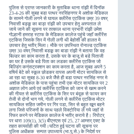
पुलिस से प्राप्त जानकारी के मुताबिक थाना रांझी में दिनाॅक
23-4-26 की सुबह बडा पत्थर नरसिंहनगर मे अशोक मेडिकल
के सामने गोली लगने से घायल क्लीरेंस एटकिंस उम्र 39 वषर्
निवासी बड़कू का बाड़ा रांझी को उपचार हेतु अस्पताल ले
जाये जाने की सूचना पर तत्काल थाना प्रभारी रांझी उमेश
गोल्हानी हमराह स्टाफ के मेडिकल कालेज पहुंचे जहाॅ क्लीरेंस
एटकिंस जिसके सिर में गोली लगी थी बेहोशी की हालत मे
उपचार हेतु भतीर् मिला। मौके पर उपस्थित रोनाल्ड एटकिंस
उम्र 30 वषर् निवासी बडकू का बाडा रांझी ने बताया कि वह
बिल्डर का काम करता है, उसके घर के बाजू से बडे पिताजी
का घर है उसके बडे पिता का लडका क्लीरेंस एटकिंस जो
बिल्डिंग कन्ंसट्रक्शन का काम करता है, आज सुबह अपने 5
वषिर्य बेटे को स्कूल छोडकर वापस अपनी मोटर सायकिल से
आ रहा था सुबह 8-30 बजे जैैसे ही बडा पत्थर नरसिंह नगर मे
अशोक मेडिकल के पास पहुंचा तभी एक मोटर सायकिल पर 2
अज्ञात लोग आये एवं क्लीरेंस एटकिंस को जान से खत्म करने
की नीयत से क्लीरेंस एटकिंस के सिर पर बंदूक से फायर कर
तेजी से दोनों भाग गये, गोली लगने से क्लीरेंस एटकिंस मोटर
सायकिल सहित जमीन पर गिर पडा, सिर से बहुत खून बहने
लगा जिसे परिजनों के साथ पहले विक्टोरिया ले गये जहाॅ से
रिफर करने पर मेडिकल कालेज मे भतीर् कराये है। रिपोटर्
पर धारा 109(1), 3(5) बीएनएस एवं 25, 27 आम्सर् एक्ट के
तहत कायर्वाही की गयी।घटित हुई घटना की सूचना पर
पुलिस अधीक्षक सम्पत उपाध्याय (भा.पु.से.) के निदेर्श पर