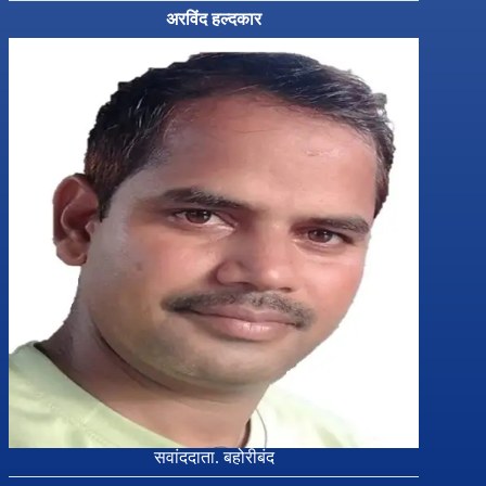
अरविंद हल्दकार
सवांददाता. बहोरीबंद