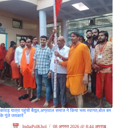
कांवड़ यात्रा पहुंची बैतूल,अग्रवाल समाज ने किया भव्य स्वागत,बोल बम
के गूंजे जयकारे
IndiaPolKhol
08 अगस्त 2026 @ 8:44 अपराह्न