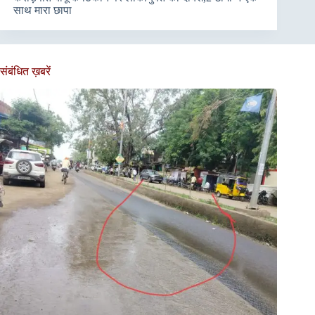
साथ मारा छापा
संबंधित ख़बरें