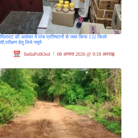
मिलावट की आशंका में पांच प्रतिष्ठानों से जब्त किया 132 किलो
घी,परीक्षण हेतु लिये नमूने
IndiaPolKhol
08 अगस्त 2026 @ 9:18 अपराह्न