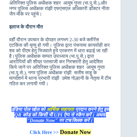
अतिरिक्त पुलिस अधीक्षक शहर आयुष गुप्ता (भा.पु.से.),और
नगर पुलिस अधीक्षक रांझी एफएसएल अधिकारी डाॅक्टर नीता
जैन मौके पर पहुंचे।
इलाज के दौरान मौत
वहीं दौरान उपचार के दोपहर लगभग 2-30 बजे क्लीरेंस
एटकिंस की मृत्यु हो गयी। पुलिस द्वारा पंचनामा कायर्वाही कर
शव को पीएम हेतु भिजवाते हुये प्रकरण में धारा बढाई जा रही
है।पुलिस अधीक्षक सम्पत उपाध्याय (भा.पु.से.) द्वारा
आराोपियों की शीघ्र पतसाजी कर गिरफ्तारी हेतु आदेशित
किये जाने पर अतिरिक्त पुलिस अधीक्षक शहर आयुष गुप्ता
(भा.पु.से.), नगर पुलिस अधीक्षक रांझी सतीष साहू के
मागर्दशर्न में थाना प्रभारी रांझी उमेश गोल्हानी के नेतृत्व में टीम
गठित कर लगायी गयी।
इंडिया पोल खोल को
आर्थिक सहायता
प्रदान करने हेतु इस
QR कोड को किसी भी UPI ऐप्प से स्कैन करें। अथवा
"Donate Now" पर टच/क्लिक करें।
Donate Now
Click Here >>