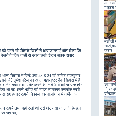
46 बच्चो
में हृदय
मझौली म
चोरी,गो
्ति को पहले तो पीछे से किसी ने आवाज लगाई और बोला कि
फरार
ेखने के लिए गाड़ी से उतरा उसी दौरान बाइक सवार
िक थाना सिहोरा में दिनंाक 23-8-24 की रात्रि राजकुमार
 बेटे तुमेश पटैल का खाता महाराष्ट्र बैंक सिहोरा मे है
छात्राओ
द लेने तथा लेवर पेमेंट करने के लिये पैसों की जरूरत होने
निडर हो
दिया था वह अपने भतीेजे की मोटर सायकल क्रमांक एमपी
बेनिवाल
यम से 90 हजार रूपये निकाले एक पालीथीन में जमीन की
उसने रूपये तथा बही रखी थी उसे मोटर सायकल के हेण्डल
ा जा रहा था,