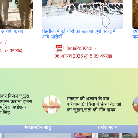
र आरोपी फरार
खितौला में हुई चोरी का खुलासा,ऐसे पकड़ में
हर्
आये आरोपी
जयं
ol
IndiaPolKhol
:53 अपराह्न
06 अगस्त 2026 @ 5:39 अपराह्न
ेकर विजय जुलूस
मतदान की थकान के बाद
 सम्पन्न कराना हमारा
परिणाम की चिंता ने छीना नेताओं
्य,पुलिस अधीक्षक
का सुकून,रातों की नींद गायब
प सिंह
भगवानदीन साहू
राजेश मदान