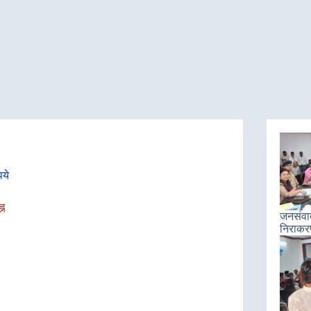
पये
न
जनसंवाद 
निराकरण