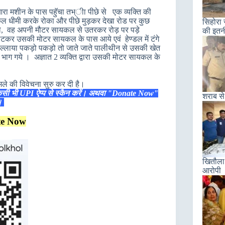
ी आरा मशीन के पास पहॅुचा तभ्ीा पीछे से एक व्यक्ति की
 धीमी करके रोका और पीछे मुड़कर देखा रोड पर कुछ
सिहोरा 
ले, वह अपनी मौटर सायकल से उतरकर रोड़ पर पड़े
की इतन
कर उसकी मोटर सायकल के पास आये एवं हेण्डल में टंगे
ल्लाया पकड़ो पकड़ो तो जाते जाते पालीथीन से उसकी खेत
फ भाग गये । अज्ञात 2 व्यक्ति द्वारा उसकी मोटर सायकल के
ले की विवेचना सुरु कर दी है।
िसी भी UPI ऐप्प से स्कैन करें। अथवा "Donate Now"
शराब से
ं।
te Now
खितौला 
आरोपी