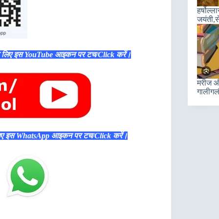
हर्षोल्
जयंती,स
े लिए इस YouTube आइकन पर टच/Click करें।
मरीज और
गालीगल
िए इस WhatsApp आइकन पर टच/Click करें।