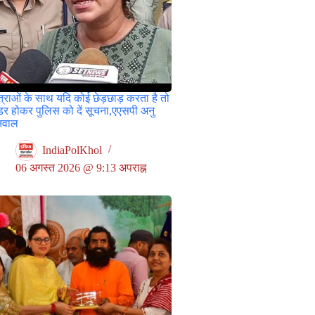
त्राओं के साथ यदि कोई छेड़छाड़ करता है तो
डर होकर पुलिस को दें सूचना,एएसपी अनु
निवाल
IndiaPolKhol
06 अगस्त 2026 @ 9:13 अपराह्न