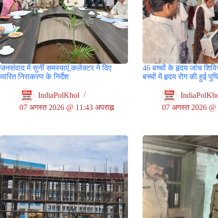
जनसंवाद में सुनीं समस्याएं,कलेक्टर ने दिए
46 बच्चों के हृदय जांच शिविर
त्वरित निराकरण के निर्देश
बच्चों में हृदय रोग की हुई पुष्
IndiaPolKhol
IndiaPolKh
07 अगस्त 2026 @ 11:43 अपराह्न
07 अगस्त 2026 @ 9