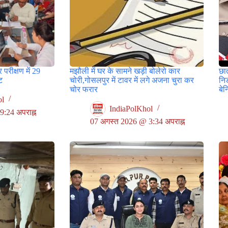
 परीक्षण में 29
मझौली में घर के सामने खड़ी बोलेरो कार
छा
टि
चोरी,गोसलपुर में टावर में लगे अजना चुरा कर
नि
चोर फरार
बे
ol
IndiaPolKhol
:24 अपराह्न
07 अगस्त 2026 @ 3:34 अपराह्न