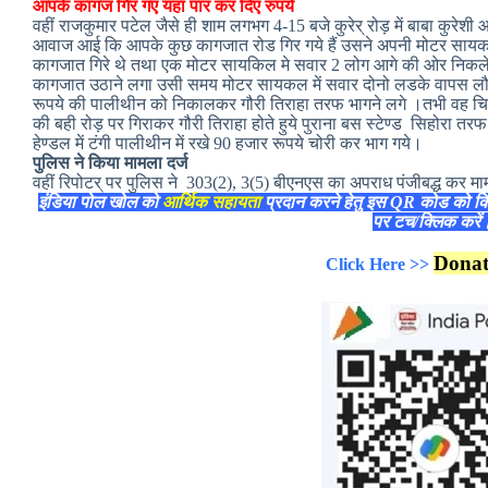
आपके कागज गिर गए यहां पार कर दिए रुपये
वहीं राजकुमार पटेल जैसे ही शाम लगभग 4-15 बजे कुरेर् रोड़ में बाबा कुरेश
आवाज आई कि आपके कुछ कागजात रोड गिर गये हैं उसने अपनी मोटर सायकल
कागजात गिरे थे तथा एक मोटर सायकिल मे सवार 2 लोग आगे की ओर निक
कागजात उठाने लगा उसी समय मोटर सायकल में सवार दोनो लडके वापस लौट
रूपये की पालीथीन को निकालकर गौरी तिराहा तरफ भागने लगे ।तभी वह चि
की बही रोड़ पर गिराकर गौरी तिराहा होते हुये पुराना बस स्टेण्ड सिहोरा तर
हेण्डल में टंगी पालीथीन में रखे 90 हजार रूपये चोरी कर भाग गये।
पुलिस ने किया मामला दर्ज
वहीं रिपोटर् पर पुलिस ने 303(2), 3(5) बीएनएस का अपराध पंजीबद्ध कर माम
इंडिया पोल खोल को
आर्थिक सहायता
प्रदान करने हेतु इस QR कोड को क
पर टच/क्लिक करे
Dona
Click Here >>