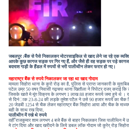
जबलपुर :बैंक से पैसे निकालकर मोटरसाइकिल से खाद लेने जा रहे एक व्यक
आपके कुछ कागज सड़क पर गिर गए हैं, और जैसे ही वह सड़क पर पड़े कागज द
बदमाश गाड़ी के हैंडल में रुपयों से भरी पालीथीन लेकर फरार हो गए।
महाराष्ट्र बैंक से रुपये निकालकर जा रहा था खाद गोदाम
मामला सिहोरा थाना के कुरो रोड़ का है, पुलिस से प्राप्त जानकारी के मुताब
पटेल उम्र 50 वषर् निवासी गढ़चपा थाना खितौला ने रिपोटर् दजर् कराई कि उसके
जिसके खाते मे मूंग विक्रय के लगभग 1 लाख 88 हजार रूपये जमा हुये थे । खा
से दिनंाक 23-8-24 की लड़के तुमेश पटैल ने उसे 90 हजार रूपये का चैक 
20 जेडबी 1254 से चैक लेकर महाराष्ट्र बैंक सिहोरा आया और चैक के माध्
बही के साथ रख दिया,
पालीथीन में रखे थे रुपये
वहीँ राजकुमार शाम लगभग 4 बजे बैंक से बाहर निकलकर जिस पालीथिन में 
मे टांग दिया और खाद खरीदने के लिये डबल लाॅक गोदाम जो कुरेर् रोड़ सिहोर