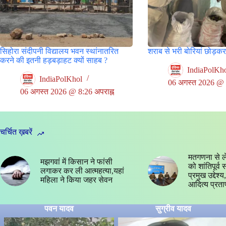
सिहोरा संदीपनी विद्यालय भवन स्थांनातरित
शराब से भरी बोरियां छोड़क
करने की इतनी हड़बड़ाहट क्यों साहब ?
IndiaPolKh
IndiaPolKhol
06 अगस्त 2026 @ 5
06 अगस्त 2026 @ 8:26 अपराह्न
चर्चित ख़बरें
मतगणना से ल
मझगवां में किसान ने फांसी
को शांतिपूर्व
लगाकर कर ली आत्महत्या,यहां
प्रमुख उद्देश
महिला ने किया जहर सेवन
आदित्य प्रता
पवन यादव
सुग्रीव यादव