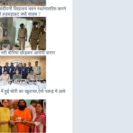
संदीपनी विद्यालय भवन स्थांनातरित करने
ी हड़बड़ाहट क्यों साहब ?
 भरी बोरियां छोड़कर आरोपी फरार
में हुई चोरी का खुलासा,ऐसे पकड़ में आये