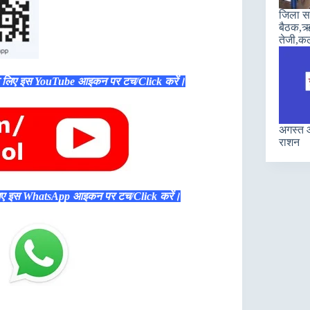
जिला सह
बैठक,ऋण
तेजी,कल
े लिए इस YouTube आइकन पर टच/Click करें।
अगस्त औ
राशन
िए इस WhatsApp आइकन पर टच/Click करें।