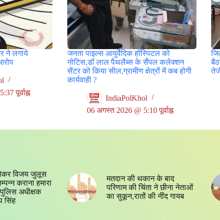
र ने लगाये
जनता पाइल्स आयुर्वेदिक हॉस्पिटल को
जिल
आरोप
नोटिस,डॉ लाल पैथलैब्स के सैंपल कलेक्शन
बै
सेंटर को किया सील,ग्रामीण क्षेत्रों में कब होगी
ते
कार्यवाही ?
ol
7 पूर्वाह्न
IndiaPolKhol
06 अगस्त 2026 @ 5:10 पूर्वाह्न
ेकर विजय जुलूस
मतदान की थकान के बाद
 सम्पन्न कराना हमारा
परिणाम की चिंता ने छीना नेताओं
्य,पुलिस अधीक्षक
का सुकून,रातों की नींद गायब
प सिंह