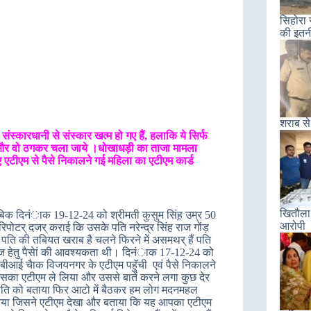
सिहोरा 
की इतन
शराब से
स्कारधानी से संस्कार खत्म हो गए हैं, हलाकि ये सिर्फ
े और वो ठगकर चला जाये ।धोखाधड़ी का ताजा मामला
ए एटीएम से पैसे निकालने गई महिला का एटीएम कार्ड
खितौला 
ाबिक दिनंाक 19-12-24 को श्रीमती कुसुम सिंह़ उम्र 50
आरोपी
रिपोटर् दजर् कराई कि उसके पति नरेन्द्र सिंह राज गोंड़
से पति की तबियत खराब है चलने फिरने में असमथर् हैं पति
लाज हेतु पैसेां की आवश्यकता थी। दिनंाक 17-12-24 को
बीआई चैाक विजयनगर के एटीएम पहुॅची एवं पैसे निकालने
 उसका एटीएम ले लिया और उससे बातें करने लगा कुछ देर
पति को बताया फिर आटो में बैठकर हम लोग मदनमहल
 में आया जिसने एटीएम देखा और बताया कि यह आपका एटीएम