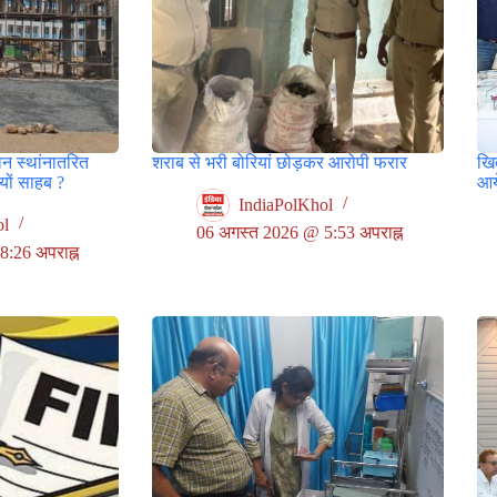
वन स्थांनातरित
शराब से भरी बोरियां छोड़कर आरोपी फरार
खित
ों साहब ?
आय
IndiaPolKhol
ol
06 अगस्त 2026 @ 5:53 अपराह्न
:26 अपराह्न