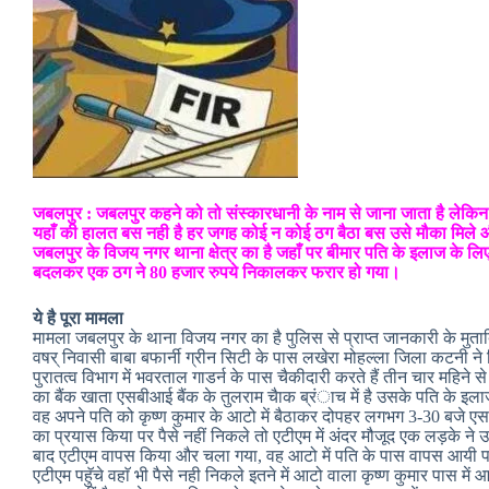
जबलपुर : जबलपुर कहने को तो संस्कारधानी के नाम से जाना जाता है लेकिन सं
यहाँ की हालत बस नही है हर जगह कोई न कोई ठग बैठा बस उसे मौका मिल
जबलपुर के विजय नगर थाना क्षेत्र का है जहाँ पर बीमार पति के इलाज के लि
बदलकर एक ठग ने 80 हजार रुपये निकालकर फरार हो गया।
ये है पूरा मामला
मामला जबलपुर के थाना विजय नगर का है पुलिस से प्राप्त जानकारी के मुत
वषर् निवासी बाबा बफार्नी ग्रीन सिटी के पास लखेरा मोहल्ला जिला कटनी ने 
पुरातत्व विभाग में भवरताल गाडर्न के पास चैकीदारी करते हैं तीन चार महिने 
का बैंक खाता एसबीआई बैंक के तुलराम चैाक ब्रंाच में है उसके पति के इ
वह अपने पति को कृष्ण कुमार के आटो में बैठाकर दोपहर लगभग 3-30 बजे एस
का प्रयास किया पर पैसे नहीं निकले तो एटीएम में अंदर मौजूद एक लड़के ने
बाद एटीएम वापस किया और चला गया, वह आटो में पति के पास वापस आयी 
एटीएम पहॅुचे वहाॅ भी पैसे नही निकले इतने में आटो वाला कृष्ण कुमार पास