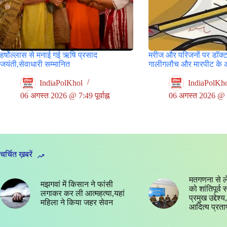
हर्षोल्लास से मनाई गई ऋषि प्रसाद
मरीज और परिजनों पर डॉक्ट
जयंती,सेवाधारी सम्मानित
गालीगलौच और मारपीट के 
IndiaPolKhol
IndiaPolKh
06 अगस्त 2026 @ 7:49 पूर्वाह्न
06 अगस्त 2026 @ 5:3
चर्चित ख़बरें
मतगणना से ल
मझगवां में किसान ने फांसी
को शांतिपूर्व
लगाकर कर ली आत्महत्या,यहां
प्रमुख उद्देश
महिला ने किया जहर सेवन
आदित्य प्रता