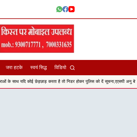
जरा हटके
स्वयं सिद्ध
विडियो
ड़छाड़ करता है तो निडर होकर पुलिस को दें सूचना,एएसपी अनु बेनिवाल
सिहोरा संदीपन