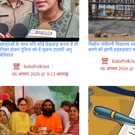
छात्राओं के साथ यदि कोई छेड़छाड़ करता है तो
सिहोरा संदीपनी विद्यालय भ
निडर होकर पुलिस को दें सूचना,एएसपी अनु
करने की इतनी हड़बड़ाहट क्य
बेनिवाल
IndiaPolKh
IndiaPolKhol
06 अगस्त 2026 @ 8
06 अगस्त 2026 @ 9:13 अपराह्न