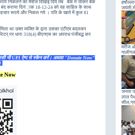
ूपये निकलने का मैसेज दिखाई दिये तब बैंक में जाकर बैंक
हर्षोल्
म बंद कराया दिनंाक 18-12-24 को वह साहिल के साथ
जयंती,स
41 हजार रूपये और निकल गये । पति के खाते में कुल 81
िला था उक्त व्यक्ति के द्वारा उसका एटीएम बदलकर
पेाटर् पर धारा 318(4) बीएनएस का अपराध पंजीबद्ध कर
मरीज और
गालीगल
िसी भी UPI ऐप्प से स्कैन करें। अथवा "Donate Now"
ं।
te Now
जनता पा
लाल पैथ
सील,ग्रा