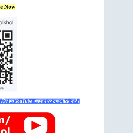
te Now
े लिए इस YouTube आइकन पर टच/Click करें।