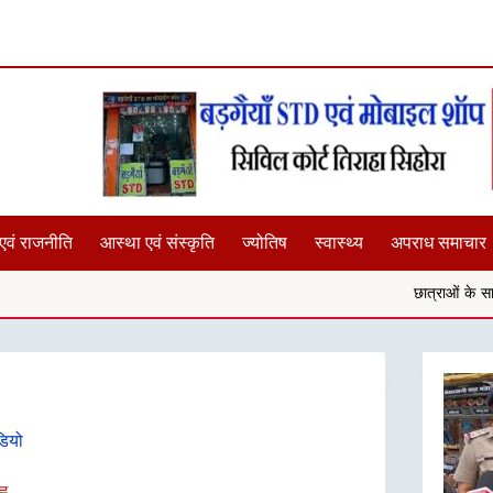
एवं राजनीति
आस्था एवं संस्कृति
ज्योतिष
स्वास्थ्य
अपराध समाचार
छात्राओं के साथ यदि कोई छेड़छाड़ करता 
डियो
्न