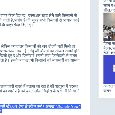
जनता पा
लाल पैथ
सील,ग्रा
े बाहर फेंक दिए गए।दरसअल खाद लेने वाले किसानों से
 जाती है,आरोप है की सुबह सभी किसानों से आधार कार्ड
 के बाहर फेंक दिए गए।
जिला सह
 लेकिन ज्यादातर किसानों को जब डीएपी नहीं मिली तो
बैठक,ऋण
 अफरा-तफरी मच गई। गेहूं की बोवनी का सीजन सामने होने
तेजी,कल
िंची हुए है और जिम्मेदार अपनी सेवा जिम्मेदारी से गायब
गे रहता है। इसके बावजूद भी किसानों को मारामारी का सामना
अगस्त औ
बाजारी करते हैं,बताया जा रहा है की शहपुरा में पदस्थ
राशन
नों का आरोप है की डबल लॉक सिहोरा के प्रभारी किसानो
िसी भी UPI ऐप्प से स्कैन करें। अथवा "Donate Now"
ं।