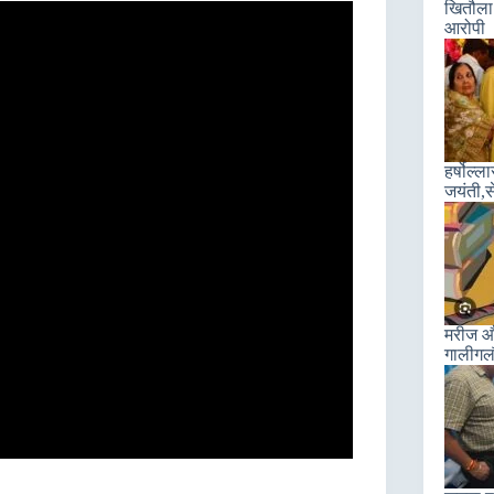
खितौला 
आरोपी
हर्षोल्
जयंती,स
मरीज और
गालीगल