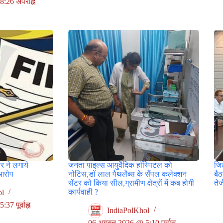
:26 अपराह्न
र ने लगाये
जनता पाइल्स आयुर्वेदिक हॉस्पिटल को
जिल
आरोप
नोटिस,डॉ लाल पैथलैब्स के सैंपल कलेक्शन
बै
सेंटर को किया सील,ग्रामीण क्षेत्रों में कब होगी
ते
कार्यवाही ?
ol
7 पूर्वाह्न
IndiaPolKhol
06 अगस्त 2026 @ 5:10 पूर्वाह्न