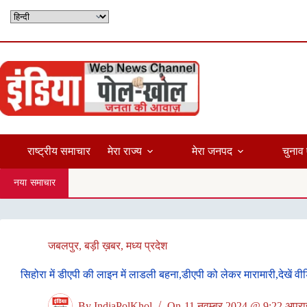
Skip
to
content
राष्ट्रीय समाचार
मेरा राज्य
मेरा जनपद
चुनाव 
नया समाचार
जबलपुर
,
बड़ी ख़बर
,
मध्य प्रदेश
सिहोरा में डीएपी की लाइन में लाडली बहना,डीएपी को लेकर मारामारी,देखें वी
By
IndiaPolKhol
On
11 नवम्बर 2024 @ 9:22 अपराह