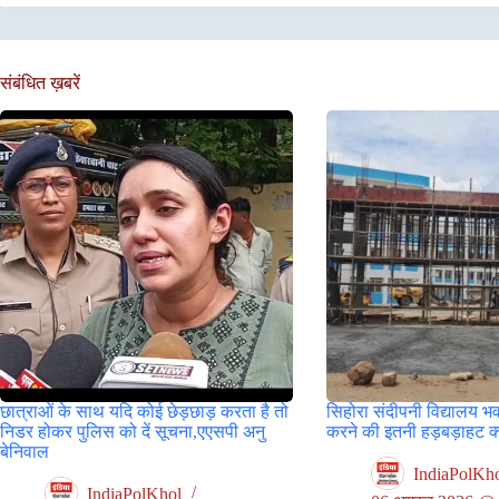
संबंधित ख़बरें
छात्राओं के साथ यदि कोई छेड़छाड़ करता है तो
सिहोरा संदीपनी विद्यालय भ
निडर होकर पुलिस को दें सूचना,एएसपी अनु
करने की इतनी हड़बड़ाहट क्य
बेनिवाल
IndiaPolKh
IndiaPolKhol