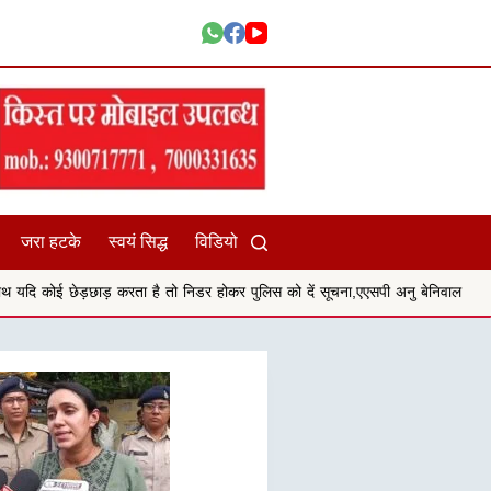
जरा हटके
स्वयं सिद्ध
विडियो
है तो निडर होकर पुलिस को दें सूचना,एएसपी अनु बेनिवाल
सिहोरा संदीपनी विद्यालय