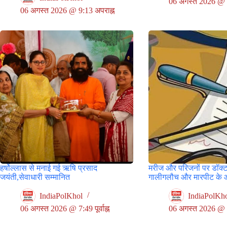
06 अगस्त 2026 @ 8
06 अगस्त 2026 @ 9:13 अपराह्न
हर्षोल्लास से मनाई गई ऋषि प्रसाद
मरीज और परिजनों पर डॉक्ट
जयंती,सेवाधारी सम्मानित
गालीगलौच और मारपीट के 
IndiaPolKhol
IndiaPolKh
06 अगस्त 2026 @ 7:49 पूर्वाह्न
06 अगस्त 2026 @ 5:3