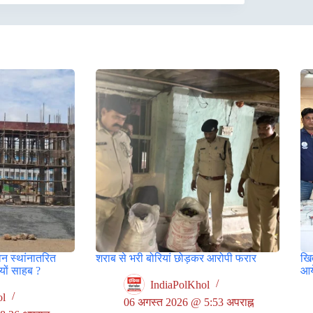
वन स्थांनातरित
शराब से भरी बोरियां छोड़कर आरोपी फरार
खित
ों साहब ?
आय
IndiaPolKhol
ol
06 अगस्त 2026 @ 5:53 अपराह्न