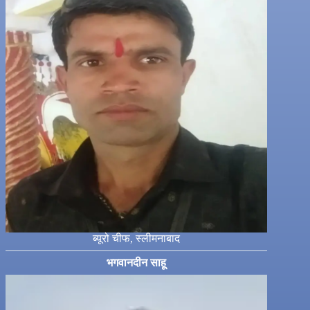
ब्यूरो चीफ, स्लीमनाबाद
भगवानदीन साहू