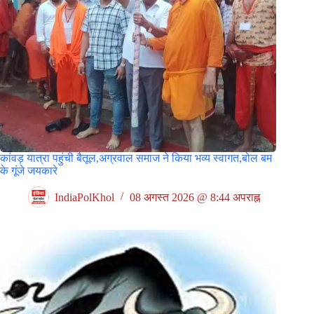
कांवड़ यात्रा पहुंची बैतूल,अग्रवाल समाज ने किया भव्य स्वागत,बोल बम
के गूंजे जयकारे
IndiaPolKhol
08 अगस्त 2026 @ 8:44 अपराह्न