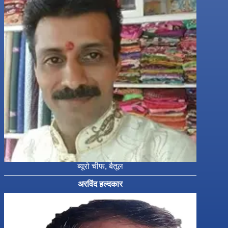
ब्यूरो चीफ, बैतूल
अरविंद हल्दकार