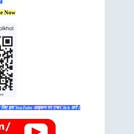
ं।
te Now
े लिए इस YouTube आइकन पर टच/Click करें।