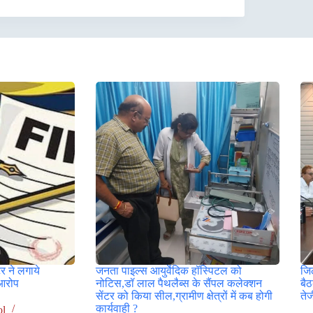
र ने लगाये
जनता पाइल्स आयुर्वेदिक हॉस्पिटल को
जिल
आरोप
नोटिस,डॉ लाल पैथलैब्स के सैंपल कलेक्शन
बै
सेंटर को किया सील,ग्रामीण क्षेत्रों में कब होगी
ते
कार्यवाही ?
ol