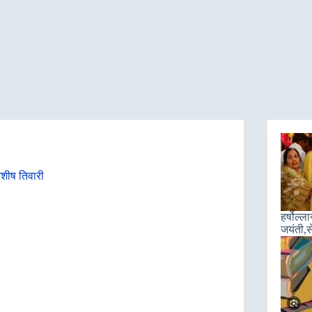
आशीष तिवारी
हर्षोल्
जयंती,स