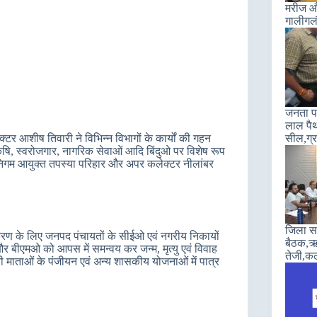
मरीज और
गालीगल
जनता पा
लाल पैथ
टर आशीष तिवारी ने विभिन्न विभागों के कार्यों की गहन
सील,ग्रा
 कृषि, स्वरोजगार, नागरिक सेवाओं आदि बिंदुओ पर विशेष रूप
म आयुक्‍त तपस्‍या परिहार और अपर कलेक्‍टर नीलांबर
जिला सह
ाकरण के लिए जनपद पंचायतों के सीईओ एवं नगरीय निकायों
बैठक,ऋण
र बीएमओ को आपस में समन्‍वय कर जन्म, मृत्यु एवं विवाह
तेजी,कल
ती माताओं के पंजीयन एवं अन्‍य शासकीय योजनाओं में पात्र