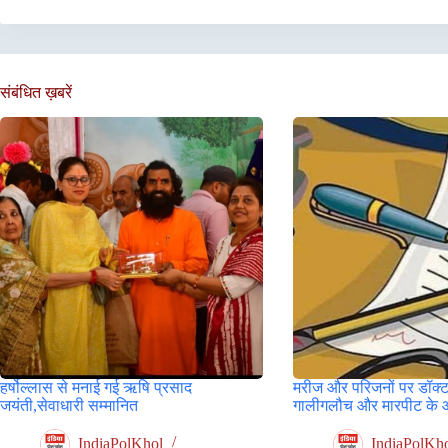
संबंधित ख़बरें
हर्षोल्लास से मनाई गई ऋषि प्रसाद
मरीज और परिजनों पर डॉक्ट
जयंती,सेवाधारी सम्मानित
गालीगलौच और मारपीट के 
IndiaPolKhol
IndiaPolKh