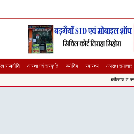
एवं राजनीति
आस्था एवं संस्कृति
ज्योतिष
स्वास्थ्य
अपराध समाचार
हर्षोल्लास से मनाई गई ऋषि प्रसाद जयं