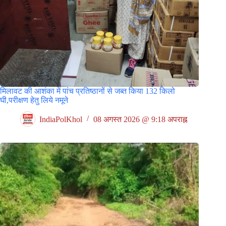
मिलावट की आशंका में पांच प्रतिष्ठानों से जब्त किया 132 किलो
घी,परीक्षण हेतु लिये नमूने
IndiaPolKhol
08 अगस्त 2026 @ 9:18 अपराह्न