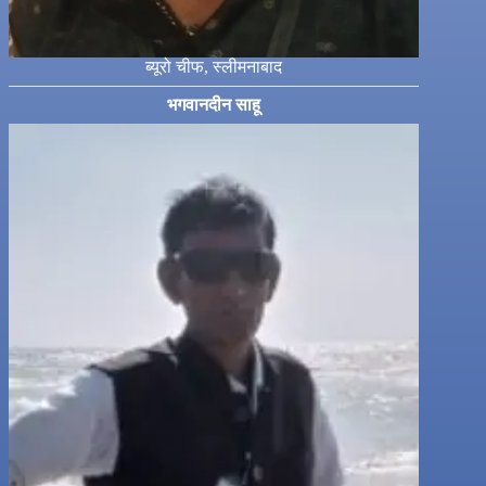
ब्यूरो चीफ, स्लीमनाबाद
भगवानदीन साहू