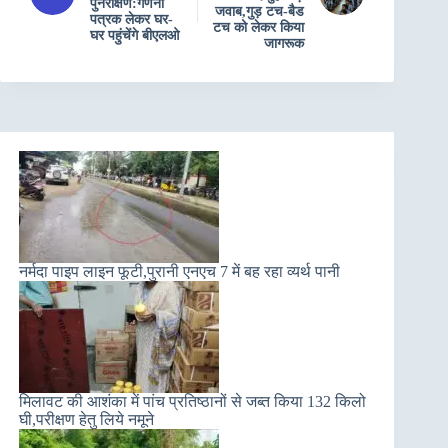
पुनरीक्षण:गणना
जवाब,गुड़ टच-बैड
पत्रक लेकर घर-
टच को लेकर किया
घर पहुंचेंगे बीएलओ
जागरूक
नर्मदा पाइप लाइन फूटी,पुरानी एनएच 7 में बह रहा व्यर्थ पानी
मिलावट की आशंका में पांच प्रतिष्ठानों से जब्त किया 132 किलो
घी,परीक्षण हेतु लिये नमूने