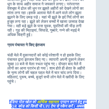
धुन के साथ अहीर समाज ने जयकारे लगाए। परंपरागत
वेशभूषा में ढोल की धुन पर झूमते अहीरों को देखने लोगों का
तांता लगा रहा।इसके अलावा मेले में आने वाले लोग झूला
झूलने के लिए उमड़ पड़े। यहां भी झूले के इर्द गिर्द लोगों का
हुजूम लगा रहा। झूले को लेकर बच्चों में खासा उत्साह देखा
गया। वही बड़े झूले के पास युवक, युवतियों की भीड़ लगी
रही। गुड़ की मिठाइयां, सिंघाडे, गुब्बारे, गन्ने की मड़ई में
अधिक बिक्री हुई।
ग्राम पंचायत ने किए इंतजाम
चंडी मेले मैं दुकानदारों को कोई परेशानी न हो इसके लिए
पंचायत द्वारा इंतजाम किए गए। व्यापारी अपनी दुकाने लेकर
सुबह 10 बजे से मेला स्थल पहुंच गए। दोपहर बाद मेले में
लोगों का आना प्रारंभ हो गया। शाम होते ही क्षेत्र के अहीरो
के नृत्य लोगों की चहल पहल मेले में चार चांद लगा दिया।
महिलाएं, पुरूष, बच्चे, बुजूर्ग सभी लोग मेले में खरीदी के लिए
पहुंचे।
इंडिया पोल खोल को
आर्थिक सहायता
प्रदान करने हेतु इस
QR कोड को किसी भी UPI ऐप्प से स्कैन करें। अथवा