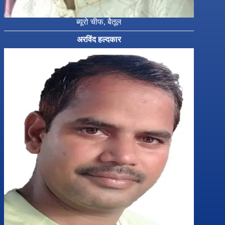
ब्यूरो चीफ, बैतूल
अरविंद हल्दकार