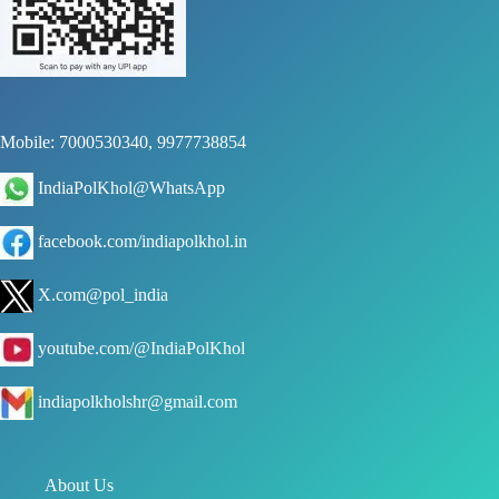
Mobile: 7000530340, 9977738854
IndiaPolKhol@WhatsApp
facebook.com/indiapolkhol.in
X.com@pol_india
youtube.com/@IndiaPolKhol
indiapolkholshr@gmail.com
About Us