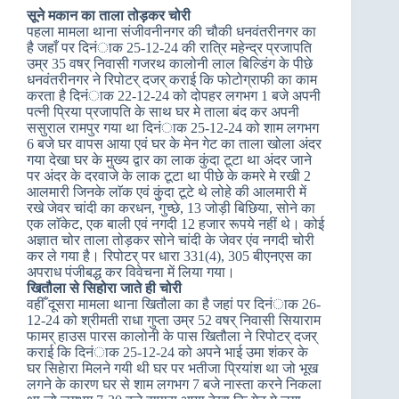
सूने मकान का ताला तोड़कर चोरी
पहला मामला थाना संजीवनीनगर की चौकी धनवंतरीनगर का
है जहाँ पर दिनंाक 25-12-24 की रात्रि महेन्द्र प्रजापति
उम्र 35 वषर् निवासी गजरथ कालोनी लाल बिल्डिंग के पीछे
धनवंतरीनगर ने रिपोटर् दजर् कराई कि फोटोग्राफी का काम
करता है दिनंाक 22-12-24 को दोपहर लगभग 1 बजे अपनी
पत्नी प्रिया प्रजापति के साथ घर मे ताला बंद कर अपनी
ससुराल रामपुर गया था दिनंाक 25-12-24 को शाम लगभग
6 बजे घर वापस आया एवं घर के मेन गेट का ताला खोला अंदर
गया देखा घर के मुख्य द्वार का लाक कुंदा टूटा था अंदर जाने
पर अंदर के दरवाजे के लाक टूटा था पीछे के कमरे मे रखी 2
आलमारी जिनके लाॅक एवं कुुंदा टूटे थे लोहे की आलमारी में
रखे जेवर चांदी का करधन, गुच्छे, 13 जोड़ी बिछिया, सोने का
एक लाॅकेट, एक बाली एवं नगदी 12 हजार रूपये नहीं थे। कोई
अज्ञात चोर ताला तोड़कर सोने चांदी के जेवर एंव नगदी चोरी
कर ले गया है। रिपोटर् पर धारा 331(4), 305 बीएनएस का
अपराध पंजीबद्ध कर विवेचना में लिया गया।
खितौला से सिहोरा जाते ही चोरी
वहीँ दूसरा मामला थाना खितौला का है जहां पर दिनंाक 26-
12-24 को श्रीमती राधा गुप्ता उम्र 52 वषर् निवासी सियाराम
फामर् हाउस पारस कालोनी के पास खितौला ने रिपोटर् दजर्
कराई कि दिनंाक 25-12-24 को अपने भाई उमा शंकर के
घर सिहेारा मिलने गयी थी घर पर भतीजा प्रियांश था जो भूख
लगने के कारण घर से शाम लगभग 7 बजे नास्ता करने निकला