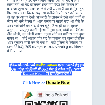
था जो लगभग 7-30 बजे वापास आया देखा कि गेट मे लगा
ताला नहीं था गेट खोलकर अंदर गया देखा कि किचन का
दरवाजा खुला था अंदर कमरे में रखी आलमारी का कंुदा टूटा
गिरा था सामान बिखरा पड़ा था भतीजे ने फोन पर उसे बताया
तो वह घर आकर देखी आलमारी के लाॅकर मे रखे सोने चांदी के
जेवर जो थैले में रखे थे, थैला पलंग पर खाली पड़ा था थैले के
अंदर रखे सोने का हार, 4 नग चूड़ी, 2 जोड़ी टाप्स, झुमकी,
अंगूठी, मंगलसूत्र काली गुरिया में गुथा हुआ, चांदी की बिछिया
तीन जोड़ी, एक जोड़ी पायल, गुच्छा सोने का पालिस लगा हुआ
गायब था। कोई अज्ञात चोर घर के दरवाजा का ताला तोड़कर
अंदर घुसकर चोरी कर ले गया है। वहीँ पुलिस ने रिपेाटर् पर
धारा 331(4), 305 बीएनएस का अपराध पंजीबद्ध कर विवेचना
में लिया गया।
इंडिया पोल खोल को
आर्थिक सहायता
प्रदान करने हेतु इस
QR कोड को किसी भी UPI ऐप्प से स्कैन करें। अथवा
"Donate Now" पर टच/क्लिक करें।
Donate Now
Click Here >>