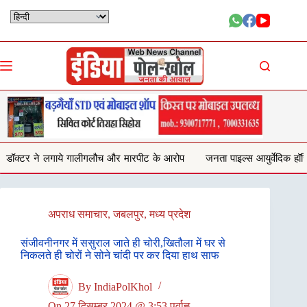
Skip
to
content
गलौच और मारपीट के आरोप
जनता पाइल्स आयुर्वेदिक हॉस्पिटल को नोटिस,डॉ लाल पैथ
अपराध समाचार
,
जबलपुर
,
मध्य प्रदेश
संजीवनीनगर में ससुराल जाते ही चोरी,खितौला में घर से
निकलते ही चोरों ने सोने चांदी पर कर दिया हाथ साफ
By
IndiaPolKhol
On
27 दिसम्बर 2024 @ 3:53 पूर्वाह्न