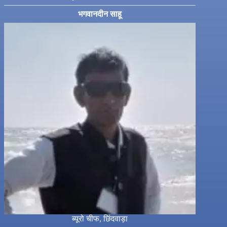
भगवानदीन साहू
ब्यूरो चीफ, छिंदवाड़ा