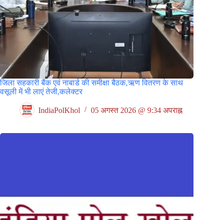
जिला सहकारी बैंक एवं नाबार्ड की समीक्षा बैठक,ऋण वितरण के साथ
वसूली में भी लाएं तेजी,कलेक्टर
IndiaPolKhol
05 अगस्त 2026 @ 9:34 अपराह्न