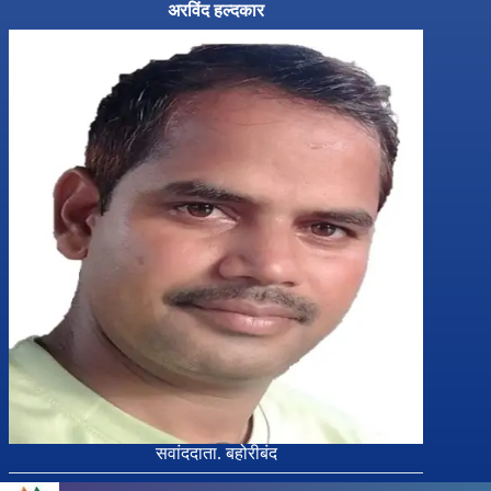
अरविंद हल्दकार
सवांददाता. बहोरीबंद