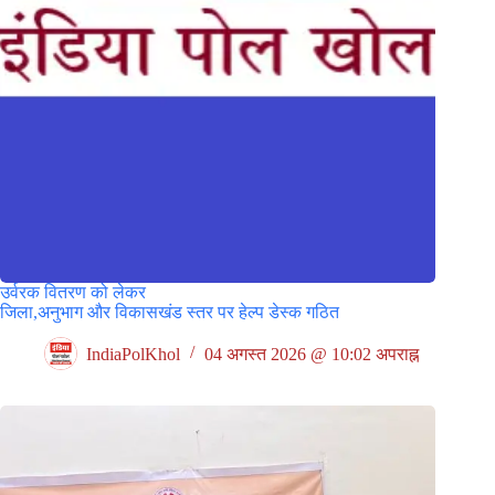
उर्वरक वितरण को लेकर
जिला,अनुभाग और विकासखंड स्तर पर हेल्प डेस्क गठित
IndiaPolKhol
04 अगस्त 2026 @ 10:02 अपराह्न