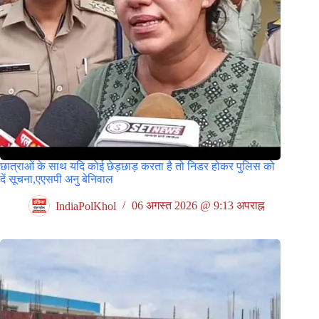
छात्राओं के साथ यदि कोई छेड़छाड़ करता है तो निडर होकर पुलिस को
दें सूचना,एएसपी अनु बेनिवाल
IndiaPolKhol
06 अगस्त 2026 @ 9:13 अपराह्न