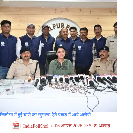
खितौला में हुई चोरी का खुलासा,ऐसे पकड़ में आये आरोपी
IndiaPolKhol
06 अगस्त 2026 @ 5:39 अपराह्न