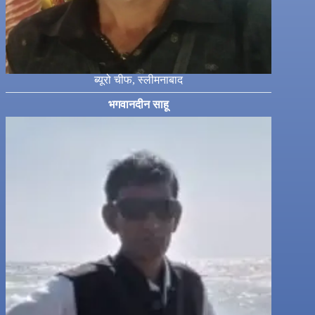
ब्यूरो चीफ, स्लीमनाबाद
भगवानदीन साहू