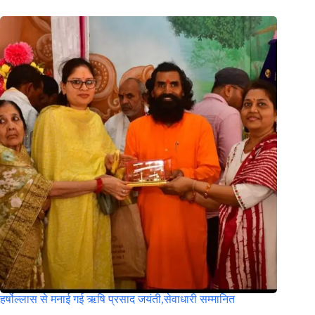
हर्षोल्लास से मनाई गई ऋषि प्रसाद जयंती,सेवाधारी सम्मानित