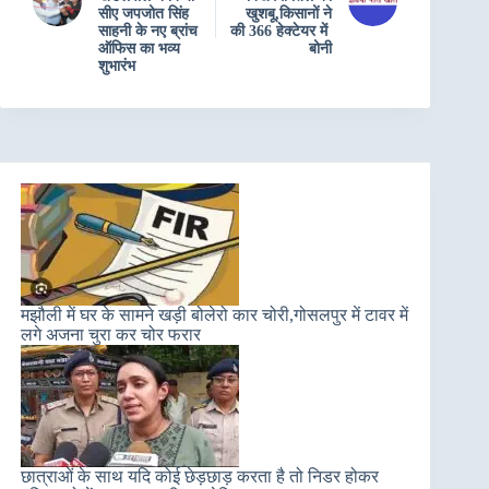
सीए जपजोत सिंह
खुशबू,किसानों ने
साहनी के नए ब्रांच
की 366 हेक्टेयर में
ऑफिस का भव्य
बोनी
शुभारंभ
मझौली में घर के सामने खड़ी बोलेरो कार चोरी,गोसलपुर में टावर में
लगे अजना चुरा कर चोर फरार
छात्राओं के साथ यदि कोई छेड़छाड़ करता है तो निडर होकर