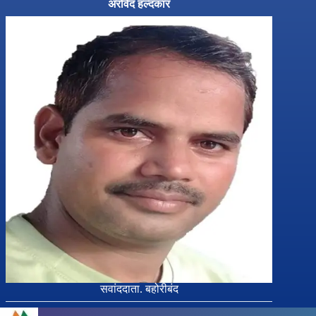
अरविंद हल्दकार
सवांददाता. बहोरीबंद