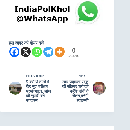
इस ख़बर को शेयर करें
0
Shares
PREVIOUS
NEXT
5 वर्षो से तालों मैं
स्वयं सहायता समूह
कैद मृदा परीक्षण
की महिलाएं घरो को
प्रयोगशाला, शोभा
करेंगी दीपों से
की सुपारी बने
रोशन,बनेगी
उपकरण
स्वालम्बी