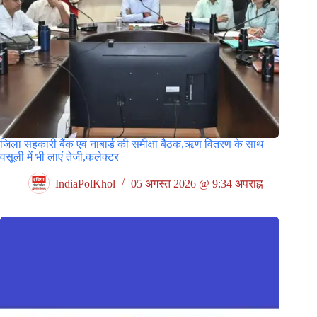
जिला सहकारी बैंक एवं नाबार्ड की समीक्षा बैठक,ऋण वितरण के साथ
वसूली में भी लाएं तेजी,कलेक्टर
IndiaPolKhol
05 अगस्त 2026 @ 9:34 अपराह्न