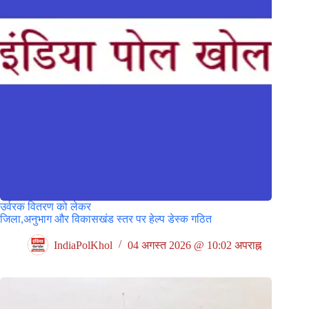
उर्वरक वितरण को लेकर
जिला,अनुभाग और विकासखंड स्तर पर हेल्प डेस्क गठित
IndiaPolKhol
04 अगस्त 2026 @ 10:02 अपराह्न