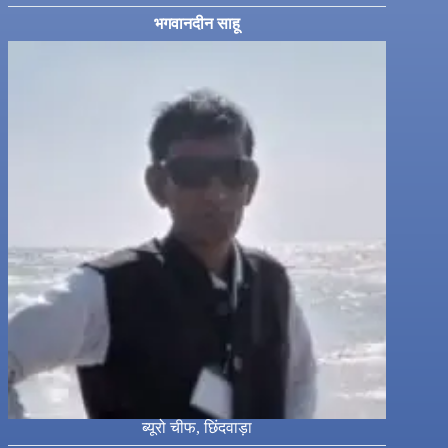
भगवानदीन साहू
ब्यूरो चीफ, छिंदवाड़ा