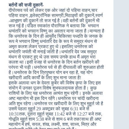
बर्तनों की सजी दुकानें-
दीपोत्सव पर्व को लेकर एक ओर जहां दो पहिया वाहन,चार
पहिया वाहन ,इलेक्ट्रॉनिक सामग्री,मिठाइयों की दुकानें,स्वर्ण
-आभूषण की दुकानें तो सज गई है।वही बर्तनों की दुकानें भी
सज गई है।पंडित रमाकांत पौराणिक ने बताया कि भगवान
धन्वंतरि को भगवान विष्णु का अवतार माना जाता है।मान्यता है
कि धनतेरस के दिन ही आयुर्वेद चिकित्सा पध्दति के जनक के
रूप मे भगवान विष्णु धन्वंतरि देव के रूप मे समुद्र मंथन से
अमृत कलश लेकर प्रकट हुए थे।इसलिए धनतेरस को
धन्वंतरि जयंती भी मनाई जाती है।धन्वंतरि देव जब समुद्र
मंथन से प्रकट हुए थे उस समय उनके हाथ मैं अमृत भरा
कलश था।इसी वजह से धनतेरस के दिन बर्तन खरीदने की
परंपरा भी पड़ी।धनतेरस पर्व से ही दीपावली की शुरुआत होती
है।धनतेरस के दिन त्रिपुष्कर योग बन रहा है, यह योग
खरीदारी आदि कार्यों के लिए शुभ माना जाता है!
इसके अलावा धन के देवता कुबेर की विशेष कृपा के लिए इस
संयोग में उनका पूजन विशेष शुभफलदायक होता है। कुछ
राशियों के लिए यह धनतेरस अत्यंत शुभ रहेगी। इनके अलावा
अष्ट महायोग भी इस दिन रहेंगे।धनतेरस पर चांदी खरीदना
अति शुभ रहेगा।धनतेरस पर खरीदारी के लिए शुभ मुहूर्त जो है
उसमें पहला मुहूर्त 29 अक्टूबर को सुबह 6:31 बजे से
10:31तक, दूसरा मुहूर्त सुबह 11:42 बजे से 12:27 बजे तक,
गोधूलि मुहूर्त शाम 5:38 बजे से शाम 6 बजे तक!साथ ही अष्ट
महायोग में हर्ष, सरल, शंख, लक्ष्मी, शश, साध्य, मित्र और