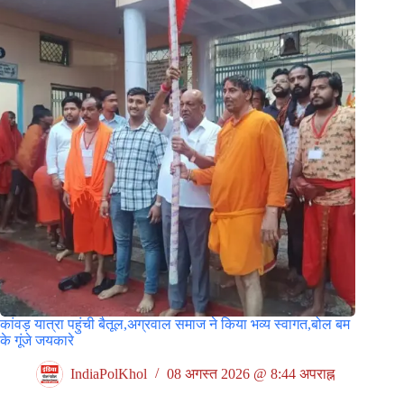
कांवड़ यात्रा पहुंची बैतूल,अग्रवाल समाज ने किया भव्य स्वागत,बोल बम
के गूंजे जयकारे
IndiaPolKhol
08 अगस्त 2026 @ 8:44 अपराह्न