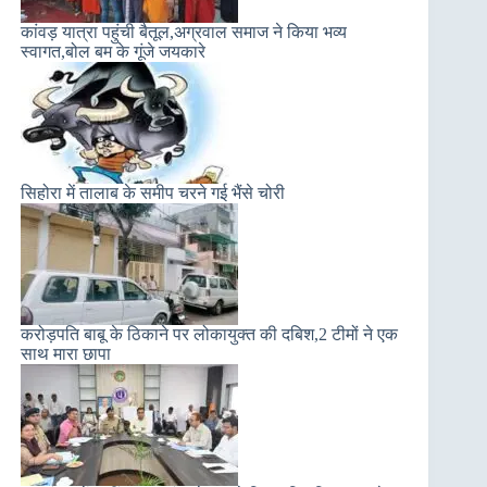
कांवड़ यात्रा पहुंची बैतूल,अग्रवाल समाज ने किया भव्य
स्वागत,बोल बम के गूंजे जयकारे
सिहोरा में तालाब के समीप चरने गई भैंसे चोरी
करोड़पति बाबू के ठिकाने पर लोकायुक्त की दबिश,2 टीमों ने एक
साथ मारा छापा