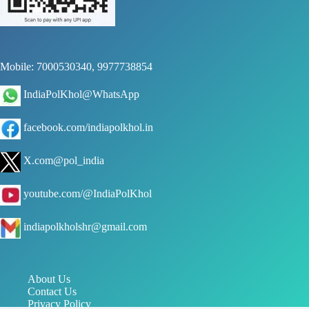
Mobile: 7000530340, 9977738854
IndiaPolKhol@WhatsApp
facebook.com/indiapolkhol.in
X.com@pol_india
youtube.com/@IndiaPolKhol
indiapolkholshr@gmail.com
About Us
Contact Us
Privacy Policy