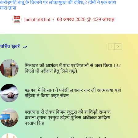
करोड़पति बाबू के ठिकाने पर लोकायुक्त की दबिश,2 टीमों ने एक साथ
मारा छापा
IndiaPolKhol
08 अगस्त 2026 @ 4:29 अपराह्न
चर्चित ख़बरें
मिलावट की आशंका में पांच प्रतिष्ठानों से जब्त किया 132
किलो घी,परीक्षण हेतु लिये नमूने
मझगवां में किसान ने फांसी लगाकर कर ली आत्महत्या,यहां
महिला ने किया जहर सेवन
मतगणना से लेकर विजय जुलूस को शांतिपूर्व सम्पन्न
कराना हमारा प्रमुख उद्देश्य,पुलिस अधीक्षक आदित्य
प्रताप सिंह