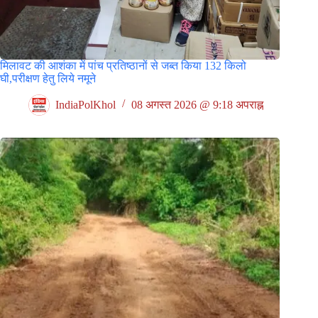
मिलावट की आशंका में पांच प्रतिष्ठानों से जब्त किया 132 किलो
घी,परीक्षण हेतु लिये नमूने
IndiaPolKhol
08 अगस्त 2026 @ 9:18 अपराह्न