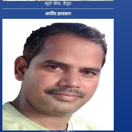
ब्यूरो चीफ, बैतूल
अरविंद हल्दकार