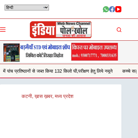
Skip
to
content
ा 132 किलो घी,परीक्षण हेतु लिये नमूने
कच्चे सड़क से आवागमन करना हो रहा दुशव
कटनी
,
ख़ास ख़बर
,
मध्य प्रदेश