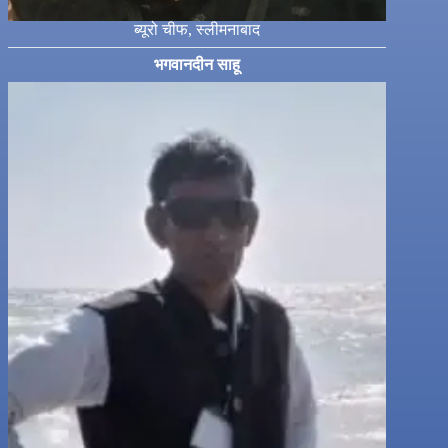
ब्यूरो चीफ, स्लीमनाबाद
भगवानदीन साहू