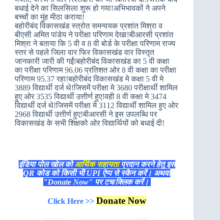
बधाई देने का सिलसिला शुरू हो गया!अभिभावकों ने अपने
बच्चों का मुंह मीठा कराया!
बहोरीबंद विकासखंड स्त्रोत समन्वयक प्रशांत मिश्रा व
बीएसी अमित पांडेय ने परीक्षा परिणाम देखा!बीआरसी प्रशांत
मिश्रा ने बताया कि 5 वी व 8 वी बोर्ड के परीक्षा परिणाम राज्य
स्तर से पहले जिला वार फिर विकासखंड वार विस्तृत
जानकारी जारी की गईं!बहोरीबंद विकासखंड का 5 वी कक्षा
का परीक्षा परिणाम 96.06 प्रतिशत ओर 8 वी कक्षा का परीक्षा
परिणाम 95.37 रहा!बहोरीबंद विकासखंड मे कक्षा 5 वी मे
3889 विद्यार्थी दर्ज थे!जिसमें परीक्षा मे 3680 परीक्षार्थी शामिल
हुए ओर 3535 विद्यार्थी उत्तीर्ण हुए!वही 8 वी कक्षा मे 3474
विद्यार्थी दर्ज थे!जिसमें परीक्षा मे 3112 विद्यार्थी शामिल हुए ओर
2968 विद्यार्थी उत्तीर्ण हुए!बीआरसी ने इस उपलब्धि पर
विकासखंड के सभी शिक्षको ओर विद्यार्थियों को बधाई दी!
इंडिया पोल खोल को
आर्थिक सहायता
प्रदान करने हेतु इस
QR कोड को किसी भी UPI ऐप्प से स्कैन करें। अथवा
"Donate Now" पर टच/क्लिक करें।
Donate Now
Click Here >>