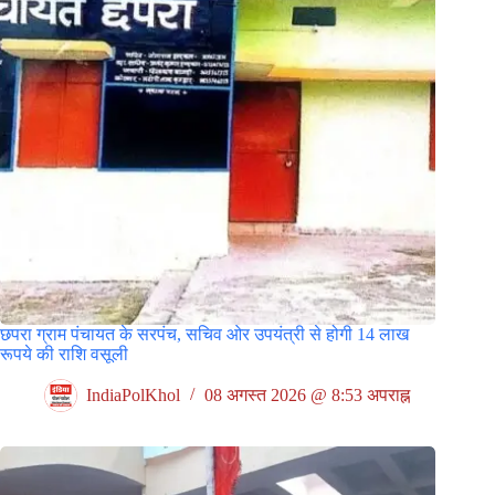
छपरा ग्राम पंचायत के सरपंच, सचिव ओर उपयंत्री से होगी 14 लाख
रूपये की राशि वसूली
IndiaPolKhol
08 अगस्त 2026 @ 8:53 अपराह्न