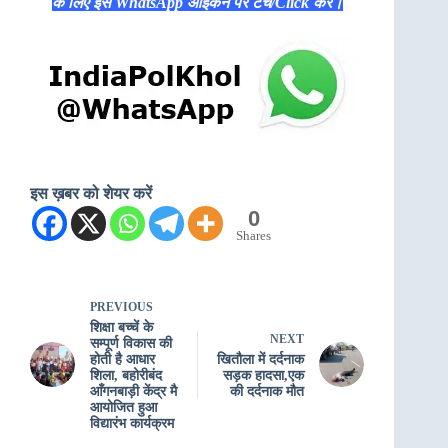
के लिए इस WhatsApp आइकन पर टच/Click करें।
इस ख़बर को शेयर करें
0
Shares
PREVIOUS
शिक्षा बच्चें के
NEXT
सम्पूर्ण विकास की
होती है आधार
खितौला में दर्दनाक
शिला, बहोरीबंद
सड़क हादसा,एक
आँगनबाड़ी केंद्र मै
की दर्दनाक मौत
आयोजित हुआ
विद्यारंभ कार्यक्रम