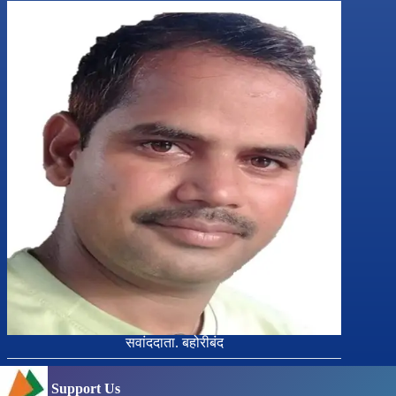
सवांददाता. बहोरीबंद
Support Us