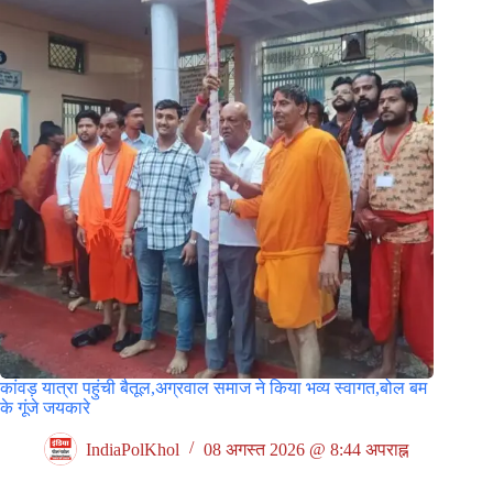
कांवड़ यात्रा पहुंची बैतूल,अग्रवाल समाज ने किया भव्य स्वागत,बोल बम
के गूंजे जयकारे
IndiaPolKhol
08 अगस्त 2026 @ 8:44 अपराह्न