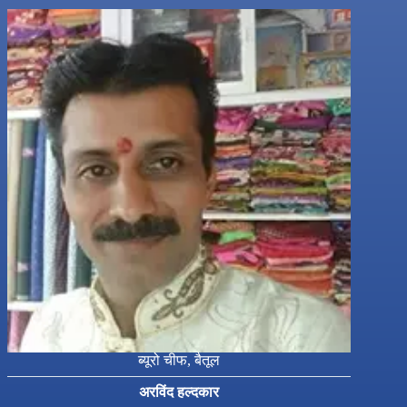
ब्यूरो चीफ, बैतूल
अरविंद हल्दकार