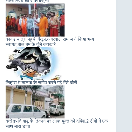
लाख रूपये की राशि वसूली
कांवड़ यात्रा पहुंची बैतूल,अग्रवाल समाज ने किया भव्य
स्वागत,बोल बम के गूंजे जयकारे
सिहोरा में तालाब के समीप चरने गई भैंसे चोरी
करोड़पति बाबू के ठिकाने पर लोकायुक्त की दबिश,2 टीमों ने एक
साथ मारा छापा