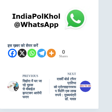
इस ख़बर को शेयर करें
0
Shares
NEXT
PREVIOUS
दसवीं बोर्ड टॉपर
सिहोरा में घर जा
प्रतिभा
रहे युवक
को प्रोत्साहनस्वरू
से मोबाईल
प मिलेंगे एक लाख
झपटकर आरोपी
रुपये : मुख्यमंत्री
फरार
डॉ. यादव