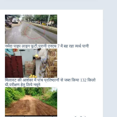
नर्मदा पाइप लाइन फूटी,पुरानी एनएच 7 में बह रहा व्यर्थ पानी
मिलावट की आशंका में पांच प्रतिष्ठानों से जब्त किया 132 किलो
घी,परीक्षण हेतु लिये नमूने