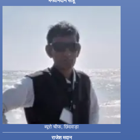
भगवानदीन साहू
ब्यूरो चीफ, छिंदवाड़ा
राजेश मदान