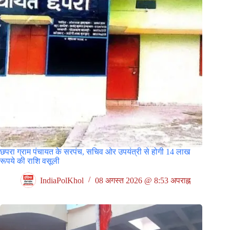
छपरा ग्राम पंचायत के सरपंच, सचिव ओर उपयंत्री से होगी 14 लाख
रूपये की राशि वसूली
IndiaPolKhol
08 अगस्त 2026 @ 8:53 अपराह्न