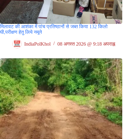
मिलावट की आशंका में पांच प्रतिष्ठानों से जब्त किया 132 किलो
घी,परीक्षण हेतु लिये नमूने
IndiaPolKhol
08 अगस्त 2026 @ 9:18 अपराह्न