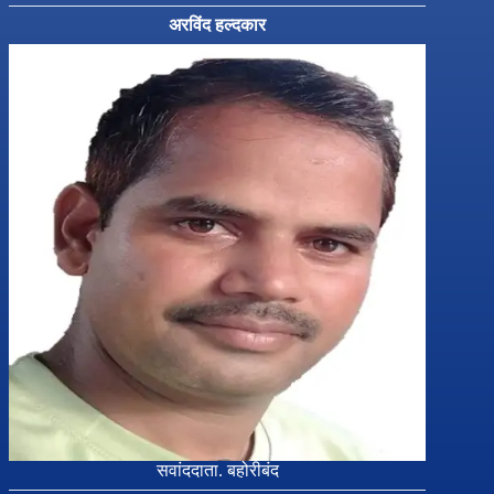
अरविंद हल्दकार
सवांददाता. बहोरीबंद