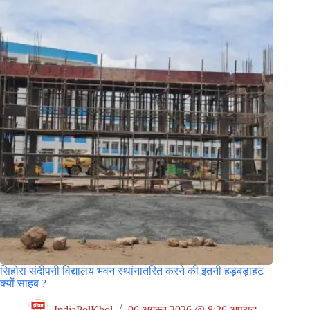
सिहोरा संदीपनी विद्यालय भवन स्थांनातरित करने की इतनी हड़बड़ाहट
क्यों साहब ?
IndiaPolKhol
06 अगस्त 2026 @ 8:26 अपराह्न