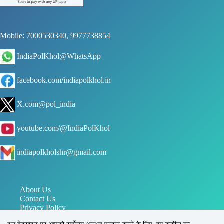
Mobile: 7000530340, 9977738854
IndiaPolKhol@WhatsApp
facebook.com/indiapolkhol.in
X.com@pol_india
youtube.com/@IndiaPolKhol
indiapolkholshr@gmail.com
About Us
Contact Us
Privacy Policy
जन संपर्क विभाग मध्य प्रदेश