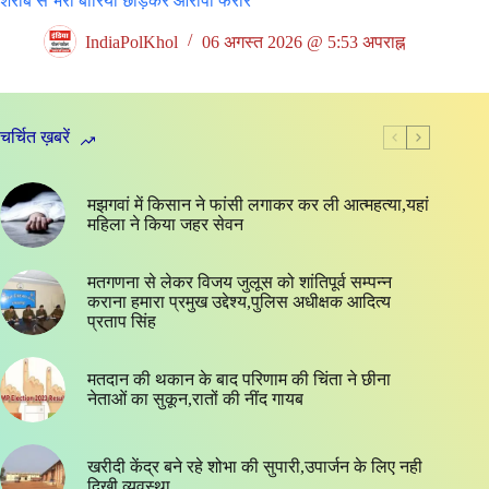
शराब से भरी बोरियां छोड़कर आरोपी फरार
IndiaPolKhol
06 अगस्त 2026 @ 5:53 अपराह्न
चर्चित ख़बरें
मझगवां में किसान ने फांसी लगाकर कर ली आत्महत्या,यहां
महिला ने किया जहर सेवन
मतगणना से लेकर विजय जुलूस को शांतिपूर्व सम्पन्न
कराना हमारा प्रमुख उद्देश्य,पुलिस अधीक्षक आदित्य
प्रताप सिंह
मतदान की थकान के बाद परिणाम की चिंता ने छीना
नेताओं का सुकून,रातों की नींद गायब
खरीदी केंद्र बने रहे शोभा की सुपारी,उपार्जन के लिए नही
दिखी व्यवस्था