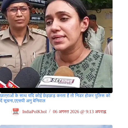
छात्राओं के साथ यदि कोई छेड़छाड़ करता है तो निडर होकर पुलिस को
दें सूचना,एएसपी अनु बेनिवाल
IndiaPolKhol
06 अगस्त 2026 @ 9:13 अपराह्न