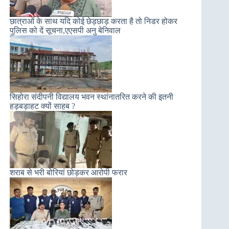
छात्राओं के साथ यदि कोई छेड़छाड़ करता है तो निडर होकर
पुलिस को दें सूचना,एएसपी अनु बेनिवाल
सिहोरा संदीपनी विद्यालय भवन स्थांनातरित करने की इतनी
हड़बड़ाहट क्यों साहब ?
शराब से भरी बोरियां छोड़कर आरोपी फरार