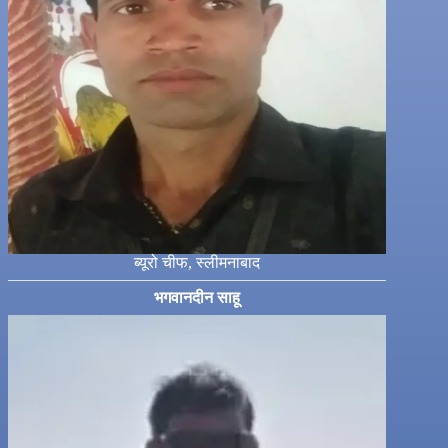
ब्यूरो चीफ, स्लीमनाबाद
भगवानदीन साहू