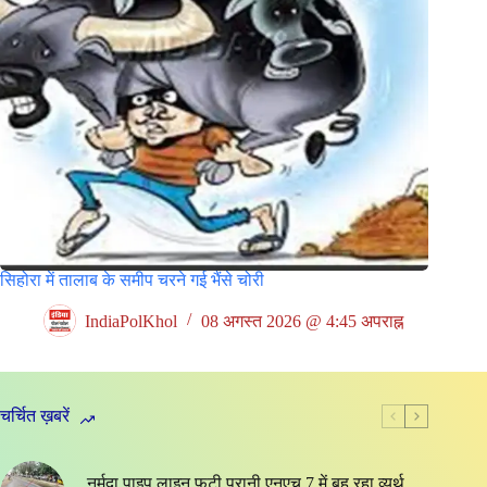
सिहोरा में तालाब के समीप चरने गई भैंसे चोरी
IndiaPolKhol
08 अगस्त 2026 @ 4:45 अपराह्न
चर्चित ख़बरें
नर्मदा पाइप लाइन फूटी,पुरानी एनएच 7 में बह रहा व्यर्थ