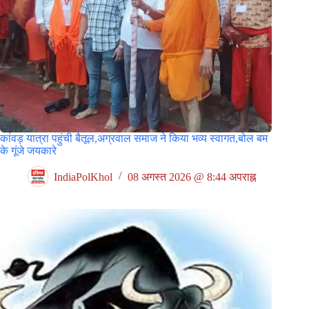
कांवड़ यात्रा पहुंची बैतूल,अग्रवाल समाज ने किया भव्य स्वागत,बोल बम
के गूंजे जयकारे
IndiaPolKhol
08 अगस्त 2026 @ 8:44 अपराह्न