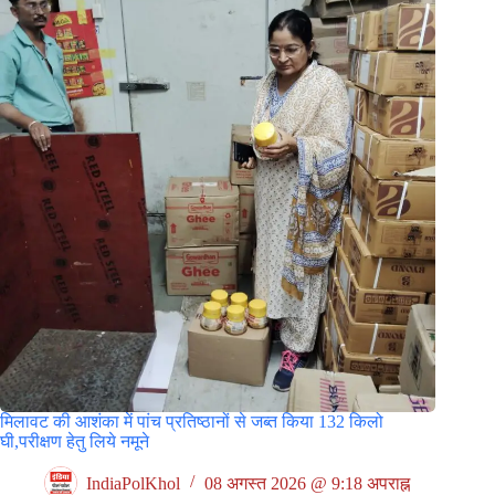
मिलावट की आशंका में पांच प्रतिष्ठानों से जब्त किया 132 किलो
घी,परीक्षण हेतु लिये नमूने
IndiaPolKhol
08 अगस्त 2026 @ 9:18 अपराह्न