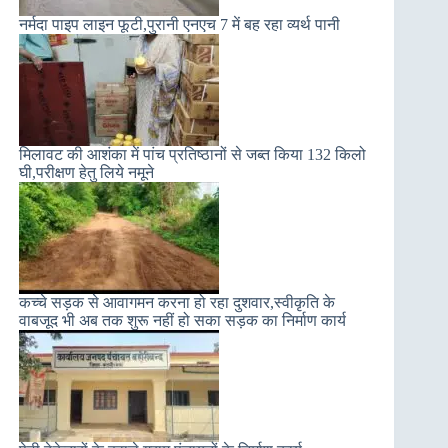
नर्मदा पाइप लाइन फूटी,पुरानी एनएच 7 में बह रहा व्यर्थ पानी
मिलावट की आशंका में पांच प्रतिष्ठानों से जब्त किया 132 किलो
घी,परीक्षण हेतु लिये नमूने
कच्चे सड़क से आवागमन करना हो रहा दुशवार,स्वीकृति के
वाबजूद भी अब तक शुरू नहीं हो सका सड़क का निर्माण कार्य