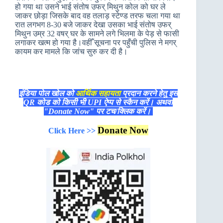
हो गया था उसने भाई संतोष उफर् मिथुन कोल को घर ले
जाकर छोड़ा जिसके बाद वह तलाड़ स्टेण्ड तरफ चला गया था
रात लगभग 8-30 बजे जाकर देखा उसका भाई संतोष उफर्
मिथुन उम्र 32 वषर् घर के सामने लगे भिलमा के पेड़ से फासी
लगाकर खत्म हो गया है।वहीँ सूचना पर पहुँची पुलिस ने मगर्
कायम कर मामले कि जांच सुरु कर दी है।
इंडिया पोल खोल को
आर्थिक सहायता
प्रदान करने हेतु इस
QR कोड को किसी भी UPI ऐप्प से स्कैन करें। अथवा
"Donate Now" पर टच/क्लिक करें।
Donate Now
Click Here >>