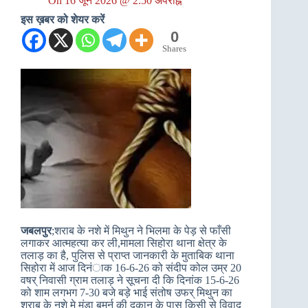
On
16 जून 2026 @ 2:50 अपराह्न
इस ख़बर को शेयर करें
0
Shares
जबलपुर
;शराब के नशे में मिथुन ने भिलमा के पेड़ से फाँसी
लगाकर आत्महत्या कर ली,मामला सिहोरा थाना क्षेत्र के
तलाड़ का है, पुलिस से प्राप्त जानकारी के मुताबिक थाना
सिहोरा में आज दिनंाक 16-6-26 को संदीप कोल उम्र 20
वषर् निवासी ग्राम तलाड़ ने सूचना दी कि दिनांक 15-6-26
को शाम लगभग 7-30 बजे बड़े भाई संतोष उफर् मिथुन का
शराब के नशे मे मुंडा बमर्न की दुकान के पास किसी से विवाद