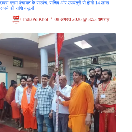
छपरा ग्राम पंचायत के सरपंच, सचिव ओर उपयंत्री से होगी 14 लाख
रूपये की राशि वसूली
IndiaPolKhol
08 अगस्त 2026 @ 8:53 अपराह्न