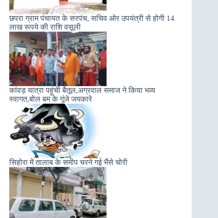
छपरा ग्राम पंचायत के सरपंच, सचिव ओर उपयंत्री से होगी 14
लाख रूपये की राशि वसूली
कांवड़ यात्रा पहुंची बैतूल,अग्रवाल समाज ने किया भव्य
स्वागत,बोल बम के गूंजे जयकारे
सिहोरा में तालाब के समीप चरने गई भैंसे चोरी