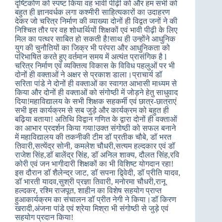
दृष्टिकोण को स्पष्ट किया वह भावी पीढ़ी को और हम सभी को
बहुत ही ज्ञानवर्धक लगा कश्मीरी साहित्यकारों का उदाहरण
देकर जो चरित्र निर्माण की व्याख्या दोनों ही विद्वत जनों ने की
निश्चित तौर पर वह शोधार्थियों शिक्षकों एवं भावी पीढ़ी के लिए
मिल का पत्थर साबित हो सकती है!साथ ही उन्होंने आधुनिक
युग की चुनौतियों का जिक्र भी परंपरा और आधुनिकता को
परिभाषित करते हुए वर्तमान समय में अत्यंत प्रासंगिक है l
चरित्र निर्माण एवं व्यक्तित्व विकास के विविध पहलुओं पर भी
दोनों ही वक्ताओं ने अक्षर से प्रकाश डाला।प्राचार्य डॉ
सरिता पांडे ने दोनों ही वक्ताओं का स्वागत आभासी माध्यम से
किया और दोनों ही वक्ताओं को संगोष्ठी में जोड़ने हेतु साधुवाद
दिया!महाविद्यालय के सभी शिक्षक सहकर्मी एवं छात्र-छात्राएं
सभी इस कार्यक्रम से सब जुड़े और कार्यक्रम को बहुत ही
बढ़िया बताया! अतिथि विद्वान गणित के द्वारा दोनों ही वक्ताओं
का आभार प्रदर्शन किया गया!उक्त संगोष्ठी को सफल बनाने
में महाविद्यालय की तकनीकी टीम डॉ प्रतीक चौबे, डॉ भरत
तिवारी,सत्येंद्र सोनी, कमलेश चौधरी,सत्यम हल्दकार एवं डॉ
राजेश सिंह,डॉ बालेंद्र सिंह, डॉ अनिल शाक्य, दौलत सिंह,रवि
कोरी एवं जन भागीदारी शिक्षकों का भी विशिष्ट योगदान रहा!
इस दौरान डॉ शैलेन्द्र जाट, डॉ सपना द्विवेदी, डॉ प्रीति यादव,
डॉ भारती यादव,सुश्री प्रज्ञा तिवारी, मनोरमा चौधरी,रानू
हल्दकर, रश्मि राजपूत, शाहीन का विशेष सहयोग प्राप्त
हुआकार्यक्रम का संचालन डॉ प्रीत नेगी ने किया।डॉ किरण
खरादी,अंजना पांडे एवं श्रेया मिश्रा भी संगोष्ठी से जुड़े एवं
सहयोग प्रदान किया!