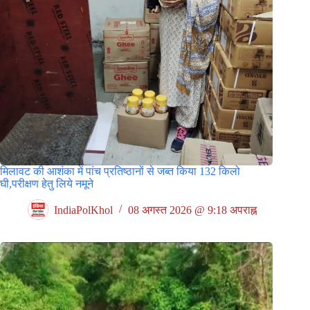
मिलावट की आशंका में पांच प्रतिष्ठानों से जब्त किया 132 किलो
घी,परीक्षण हेतु लिये नमूने
IndiaPolKhol
08 अगस्त 2026 @ 9:18 अपराह्न