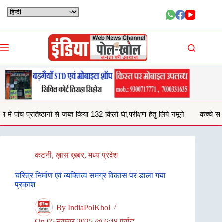
Skip
to
content
किया 132 किलो घी,परीक्षण हेतु लिये नमूने
कच्चे सड़क से आवागमन करना हो रहा दु
कटनी
,
ख़ास ख़बर
,
मध्य प्रदेश
चरित्र निर्माण एवं व्यक्तित्व समग्र विकास पर डाला गया
प्रकाश
By
IndiaPolKhol
On
05 नवम्बर 2025 @ 6:48 पूर्वाह्न