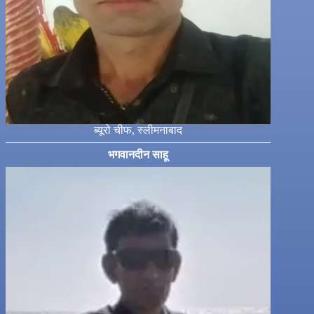
ब्यूरो चीफ, स्लीमनाबाद
भगवानदीन साहू