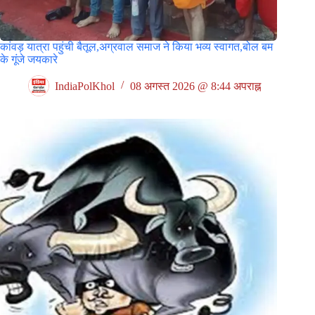
कांवड़ यात्रा पहुंची बैतूल,अग्रवाल समाज ने किया भव्य स्वागत,बोल बम
के गूंजे जयकारे
IndiaPolKhol
08 अगस्त 2026 @ 8:44 अपराह्न