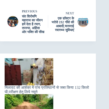
PREVIOUS
NEXT
संत शिरोमणि
एक डॉक्टर के
महाराज का जीवन
भरोसे 192 गाँवो की
हमें देता है त्याग,
आबादी,चरमराई
तपस्या, अहिंसा
स्वास्थ्य सुविधाएं
ओर भक्ति की सीख
मिलावट की आशंका में पांच प्रतिष्ठानों से जब्त किया 132 किलो
घी,परीक्षण हेतु लिये नमूने