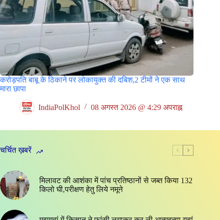
करोड़पति बाबू के ठिकाने पर लोकायुक्त की दबिश,2 टीमों ने एक साथ
मारा छापा
IndiaPolKhol
08 अगस्त 2026 @ 4:29 अपराह्न
चर्चित ख़बरें
मिलावट की आशंका में पांच प्रतिष्ठानों से जब्त किया 132
किलो घी,परीक्षण हेतु लिये नमूने
मझगवां में किसान ने फांसी लगाकर कर ली आत्महत्या,यहां