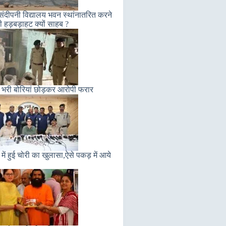
संदीपनी विद्यालय भवन स्थांनातरित करने
ी हड़बड़ाहट क्यों साहब ?
 भरी बोरियां छोड़कर आरोपी फरार
में हुई चोरी का खुलासा,ऐसे पकड़ में आये