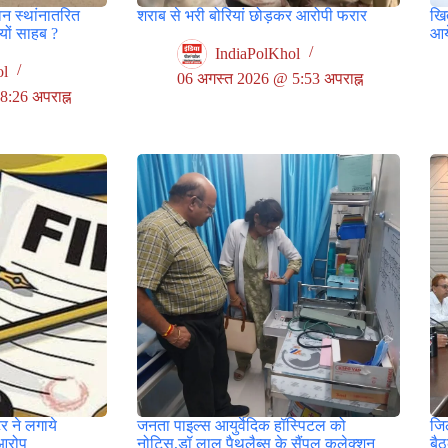
वन स्थांनातरित
शराब से भरी बोरियां छोड़कर आरोपी फरार
खित
ों साहब ?
आय
IndiaPolKhol
ol
06 अगस्त 2026 @ 5:53 अपराह्न
:26 अपराह्न
र ने लगाये
जनता पाइल्स आयुर्वेदिक हॉस्पिटल को
जिल
आरोप
नोटिस,डॉ लाल पैथलैब्स के सैंपल कलेक्शन
बै