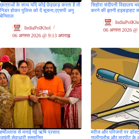
छात्राओं के साथ यदि कोई छेड़छाड़ करता है तो
सिहोरा संदीपनी विद्यालय भ
निडर होकर पुलिस को दें सूचना,एएसपी अनु
करने की इतनी हड़बड़ाहट क्य
बेनिवाल
IndiaPolKh
IndiaPolKhol
06 अगस्त 2026 @ 8
06 अगस्त 2026 @ 9:13 अपराह्न
हर्षोल्लास से मनाई गई ऋषि प्रसाद
मरीज और परिजनों पर डॉक्ट
जयंती,सेवाधारी सम्मानित
गालीगलौच और मारपीट के 