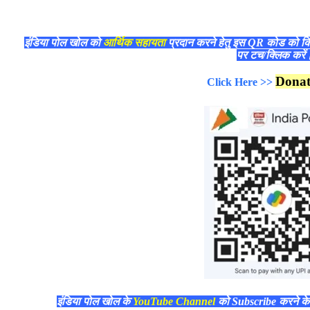
इंडिया पोल खोल को
आर्थिक सहायता
प्रदान करने हेतु इस QR कोड को क
पर टच/क्लिक करे
Dona
Click Here >>
इंडिया पोल खोल के
YouTube Channel
को Subscribe करने क