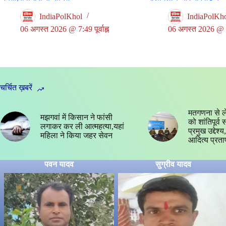
IndiaPolKhol
IndiaPolKh
06 अगस्त 2026 @ 7:49 पूर्वाह्न
06 अगस्त 2026 @ 5:3
चर्चित ख़बरें
मतगणना से ल
मझगवां में किसान ने फांसी
को शांतिपूर्व
लगाकर कर ली आत्महत्या,यहां
प्रमुख उद्देश
महिला ने किया जहर सेवन
आदित्य प्रता
पवन यादव
सुग्रीव यादव