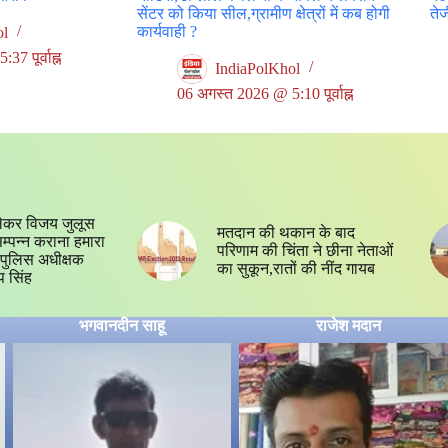
सेंटर को किया सील,ग्रामीण क्षेत्रों में कब होगी
ते
कार्यवाही ?
ol
7 पूर्वाह्न
IndiaPolKhol
06 अगस्त 2026 @ 5:10 पूर्वाह्न
ेकर विजय जुलूस
मतदान की थकान के बाद
 सम्पन्न कराना हमारा
परिणाम की चिंता ने छीना नेताओं
्य,पुलिस अधीक्षक
का सुकून,रातों की नींद गायब
प सिंह
भगवानदीन साहू
राजेश मदान