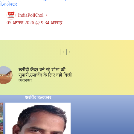
जी,कलेक्टर
IndiaPolKhol
05 अगस्त 2026 @ 9:34 अपराह्न
खरीदी केंद्र बने रहे शोभा की
सुपारी,उपार्जन के लिए नही दिखी
व्यवस्था
अरविंद हल्दकार