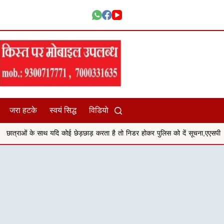
जरा हटके
स्वयं सिद्ध
विडियो
 कोई छेड़छाड़ करता है तो निडर होकर पुलिस को दें सूचना,एएसपी अनु बेनिवाल
सिहोर