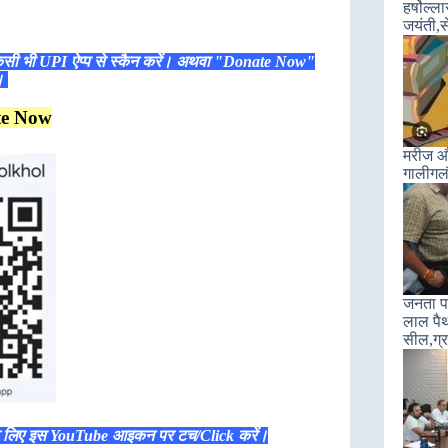
हर्षोल्
जयंती,स
िसी भी UPI ऐप्प से स्कैन करें। अथवा "Donate Now"
ं।
te Now
मरीज और
गालीगल
जनता पा
लाल पैथ
सील,ग्रा
े लिए इस YouTube आइकन पर टच/Click करें।