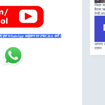
जिला सह
बैठक,ऋण
तेजी,कल
िए इस WhatsApp आइकन पर टच/Click करें।
अगस्त औ
राशन