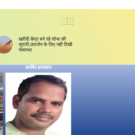
खरीदी केंद्र बने रहे शोभा की
सुपारी,उपार्जन के लिए नही दिखी
व्यवस्था
अरविंद हल्दकार