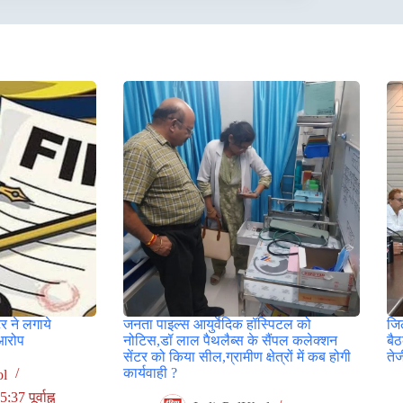
र ने लगाये
जनता पाइल्स आयुर्वेदिक हॉस्पिटल को
जिल
आरोप
नोटिस,डॉ लाल पैथलैब्स के सैंपल कलेक्शन
बै
सेंटर को किया सील,ग्रामीण क्षेत्रों में कब होगी
ते
कार्यवाही ?
ol
7 पूर्वाह्न