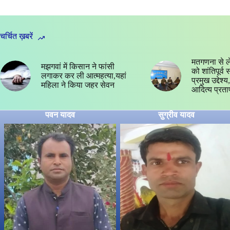
चर्चित ख़बरें
मतगणना से ल
मझगवां में किसान ने फांसी
को शांतिपूर्व
लगाकर कर ली आत्महत्या,यहां
प्रमुख उद्देश
महिला ने किया जहर सेवन
आदित्य प्रता
पवन यादव
सुग्रीव यादव