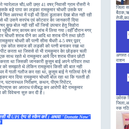
 प्यारेलाल चौLधरी उम्र 41 वषर् निवासी ग्राम रोंसरी ने
जिला सह
उसके बड़े पापा का लड़का रामकुमार चोधरी उसके घर
बैठक,ऋण
ें चित अवस्था में पड़ी थी हिला डुलाकर देखा बोल नही रही
तेजी,कल
श जैसे थी उसने सरपंच एवं कोटवार केा जानकारी दिया
् कुछ बोल नही रहीं थीं जिन्हें उपचार हेतु सिहोरा
हुँची मगर् कायम कर जांच में लिया गया।वहीँ दौरान मगर्
ुमार चोधरी शराब पीने का आदि था शराब पीने तथा छोटी
कुमार चोधरी की पत्नी सीमा चैधरी 4-5 वषर् पूवर्
 ने एक कोल समाज की लड़की को पत्नी बनाकर रखा था
रपीट करता था जिससे वो भी रामकुमार केा छोड़कर चली
अगस्त औ
ें एक साथ रहते थे रामकुमार आये दिन शराब पीकर छोटी
राशन
ीट करता था जिसकी जानकारी कुसुम बाई अपने परिवार तथा
ुमार को समझाते थे लेकिन रामकुमार किसी की बात नही
ें गाली गलौज कर रहा था, कुसुम बाई ने गालियां देने से
पकड़कर मार दिया रामकुमार चोधरी बोल रहा था कि गलती हो
 दौरान, घटनास्थल निरीक्षण, कथन, पीएम रिपोटर्,
1) बीएनएस का अपराध पंजीबद्ध कर आरोपी बेटे रामकुमार
ले की विवेचना सुरु कर दी है।
उर्वरक
जिला,अन
स्क गठ
िसी भी UPI ऐप्प से स्कैन करें। अथवा "Donate Now"
ं।