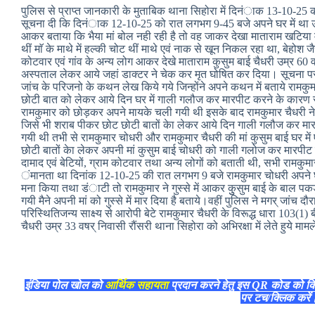
पुलिस से प्राप्त जानकारी के मुताबिक थाना सिहोरा में दिनंाक 13-10-25 को
सूचना दी कि दिनंाक 12-10-25 को रात लगभग 9-45 बजे अपने घर में था 
आकर बताया कि भैया मां बोल नही रही है तो वह जाकर देखा माताराम खटिया म
थीं माॅ के माथे में हल्की चोट थीं माथे एवं नाक से खून निकल रहा था, बेहो
कोटवार एवं गांव के अन्य लोग आकर देखे माताराम कुसुम बाई चैधरी उम्र 60 वषर
अस्पताल लेकर आये जहां डाक्टर ने चेक कर मृत घोषित कर दिया। सूचना पर प
जांच के परिजनो के कथन लेख किये गये जिन्होंने अपने कथन में बताये रामक
छोटी बात को लेकर आये दिन घर में गाली गलौज कर मारपीट करने के कारण राम
रामकुमार को छोड़कर अपने मायके चली गयी थी इसके बाद रामकुमार चैधरी
जिसे भी शराब पीकर छोट छोटी बातों केा लेकर आये दिन गाली गलौज कर मा
गयी थी तभी से रामकुमार चोधरी और रामकुमार चैधरी की मां कुसुम बाई घर म
छोटी बातों केा लेकर अपनी मां कुसुम बाई चोधरी को गाली गलोज कर मारप
दामाद एवं बेटियों, ग्राम कोटवार तथा अन्य लोगों को बताती थी, सभी रामक
ंमानता था दिनांक 12-10-25 की रात लगभग 9 बजे रामकुमार चोधरी अपने घर म
मना किया तथा डंाटी तो रामकुमार ने गुस्से में आकर कुुसुम बाई के बाल 
गयी मैने अपनी मां को गुस्से में मार दिया है बताये।वहीं पुलिस ने मगर् जांच
परिस्थितिजन्य साक्ष्य से आरोपी बेटे रामकुमार चैधरी के विरूद्ध धारा 103(
चैधरी उम्र 33 वषर् निवासी रौंसरी थाना सिहोरा को अभिरक्षा में लेते हुये माम
इंडिया पोल खोल को
आर्थिक सहायता
प्रदान करने हेतु इस QR कोड को क
पर टच/क्लिक करे