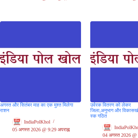
अगस्त और सितंबर माह का एक मुश्त मिलेगा
उर्वरक वितरण को लेकर
राशन
जिला,अनुभाग और विकासखंड 
स्क गठित
IndiaPolKhol
IndiaPolKh
05 अगस्त 2026 @ 9:29 अपराह्न
04 अगस्त 2026 @ 1