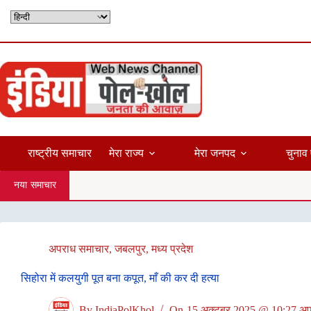
Skip
to
content
राष्ट्रीय समाचार
मेरा राज्य
मेरा जनपद
चुनाव 
नया समाचार
अपराध समाचार
,
जबलपुर
,
मध्य प्रदेश
सिहोरा में कलयुगी पूत बना कपूत, माँ की कर दी हत्या
By
IndiaPolKhol
On
15 अक्टूबर 2025 @ 10:27 अपर