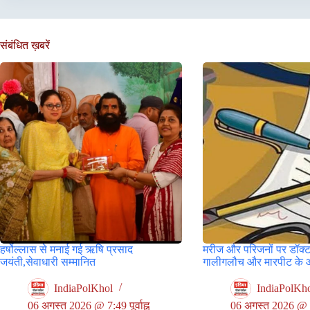
संबंधित ख़बरें
हर्षोल्लास से मनाई गई ऋषि प्रसाद
मरीज और परिजनों पर डॉक्ट
जयंती,सेवाधारी सम्मानित
गालीगलौच और मारपीट के 
IndiaPolKhol
IndiaPolKh
06 अगस्त 2026 @ 7:49 पूर्वाह्न
06 अगस्त 2026 @ 5:3