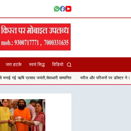
जरा हटके
स्वयं सिद्ध
विडियो
यंती,सेवाधारी सम्मानित
मरीज और परिजनों पर डॉक्टर ने लगाये गालीगलौच और मारप