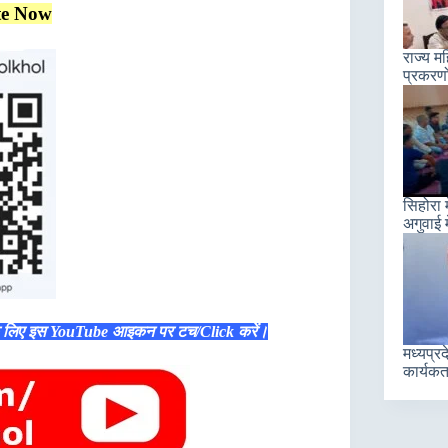
te Now
राज्य म
प्रकरणो
सिहोरा 
अगुवाई म
े लिए इस YouTube आइकन पर टच/Click करें।
मध्यप्रद
कार्यकर्