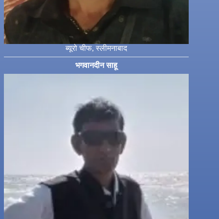
ब्यूरो चीफ, स्लीमनाबाद
भगवानदीन साहू