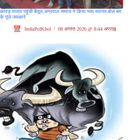
कांवड़ यात्रा पहुंची बैतूल,अग्रवाल समाज ने किया भव्य स्वागत,बोल बम
के गूंजे जयकारे
IndiaPolKhol
08 अगस्त 2026 @ 8:44 अपराह्न