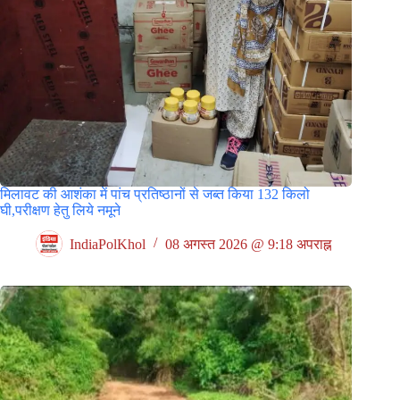
मिलावट की आशंका में पांच प्रतिष्ठानों से जब्त किया 132 किलो
घी,परीक्षण हेतु लिये नमूने
IndiaPolKhol
08 अगस्त 2026 @ 9:18 अपराह्न