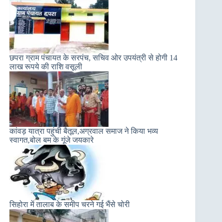
छपरा ग्राम पंचायत के सरपंच, सचिव ओर उपयंत्री से होगी 14
लाख रूपये की राशि वसूली
कांवड़ यात्रा पहुंची बैतूल,अग्रवाल समाज ने किया भव्य
स्वागत,बोल बम के गूंजे जयकारे
सिहोरा में तालाब के समीप चरने गई भैंसे चोरी