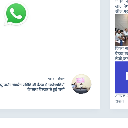
जनता पा
लाल पैथ
सील,ग्रा
जिला सह
बैठक,ऋण
तेजी,कल
NEXT
पोस्ट
घु उद्योग संवर्धन समिति की बैठक में उद्योगपतियों
के साथ विस्तार से हुई चर्चा
अगस्त औ
राशन