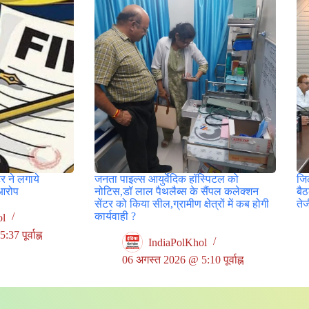
र ने लगाये
जनता पाइल्स आयुर्वेदिक हॉस्पिटल को
जिल
आरोप
नोटिस,डॉ लाल पैथलैब्स के सैंपल कलेक्शन
बै
सेंटर को किया सील,ग्रामीण क्षेत्रों में कब होगी
ते
कार्यवाही ?
ol
7 पूर्वाह्न
IndiaPolKhol
06 अगस्त 2026 @ 5:10 पूर्वाह्न