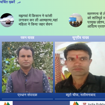
चर्चित ख़बरें
मतगणना से ल
मझगवां में किसान ने फांसी
को शांतिपूर्व
लगाकर कर ली आत्महत्या,यहां
प्रमुख उद्देश
महिला ने किया जहर सेवन
आदित्य प्रता
पवन यादव
सुग्रीव यादव
प्रधान संपादक
ब्यूरो चीफ, स्लीमनाबाद