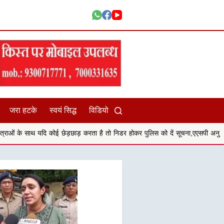
जरा हटके
स्वयं सिद्ध
विडियो
कोई छेड़छाड़ करता है तो निडर होकर पुलिस को दें सूचना,एएसपी अनु बेनिवाल
सिहोरा 