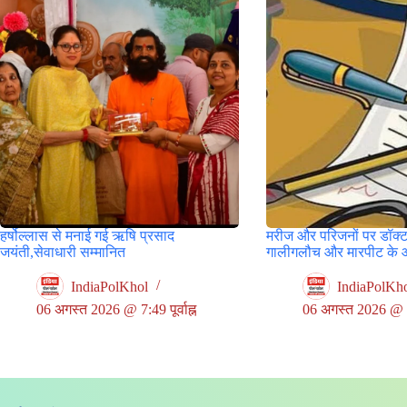
हर्षोल्लास से मनाई गई ऋषि प्रसाद
मरीज और परिजनों पर डॉक्ट
जयंती,सेवाधारी सम्मानित
गालीगलौच और मारपीट के 
IndiaPolKhol
IndiaPolKh
06 अगस्त 2026 @ 7:49 पूर्वाह्न
06 अगस्त 2026 @ 5:3