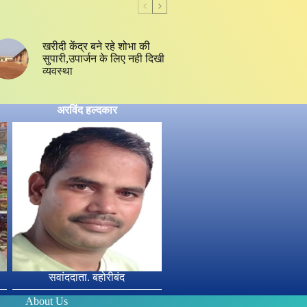
खरीदी केंद्र बने रहे शोभा की
सुपारी,उपार्जन के लिए नही दिखी
व्यवस्था
अरविंद हल्दकार
सवांददाता. बहोरीबंद
About Us