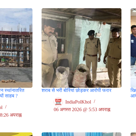
वन स्थांनातरित
शराब से भरी बोरियां छोड़कर आरोपी फरार
खित
ों साहब ?
आय
IndiaPolKhol
ol
06 अगस्त 2026 @ 5:53 अपराह्न
:26 अपराह्न