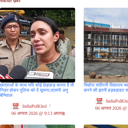
संबंधित ख़बरें
छात्राओं के साथ यदि कोई छेड़छाड़ करता है तो
सिहोरा संदीपनी विद्यालय भ
निडर होकर पुलिस को दें सूचना,एएसपी अनु
करने की इतनी हड़बड़ाहट क्य
बेनिवाल
IndiaPolKh
IndiaPolKhol
06 अगस्त 2026 @ 8
06 अगस्त 2026 @ 9:13 अपराह्न