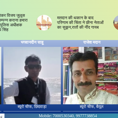
ेकर विजय जुलूस
मतदान की थकान के बाद
 सम्पन्न कराना हमारा
परिणाम की चिंता ने छीना नेताओं
्य,पुलिस अधीक्षक
का सुकून,रातों की नींद गायब
प सिंह
भगवानदीन साहू
राजेश मदान
ब्यूरो चीफ, छिंदवाड़ा
ब्यूरो चीफ, बैतूल
Mobile: 7000530340, 9977738854