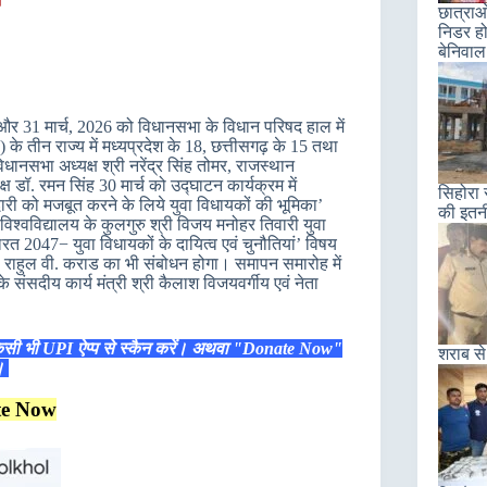
छात्राओ
निडर हो
बेनिवाल
 और 31 मार्च, 2026 को विधानसभा के विधान परिषद हाल में
 के तीन राज्य में मध्यप्रदेश के 18, छत्तीसगढ़ के 15 तथा
धानसभा अध्यक्ष श्री नरेंद्र सिंह तोमर, राजस्थान
ष डॉ. रमन सिंह 30 मार्च को उद्घाटन कार्यक्रम में
सिहोरा 
ारी को मजबूत करने के लिये युवा विधायकों की भूमिका’
की इतन
िश्वविद्यालय के कुलगुरु श्री विजय मनोहर तिवारी युवा
रत 2047− युवा विधायकों के दायित्व एवं चुनौतियां’ विषय
. राहुल वी. कराड का भी संबोधन होगा। समापन समारोह में
े संसदीय कार्य मंत्री श्री कैलाश विजयवर्गीय एवं नेता
िसी भी UPI ऐप्प से स्कैन करें। अथवा "Donate Now"
शराब से
ं।
te Now