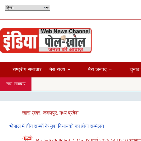
Skip
to
content
राष्ट्रीय समाचार
मेरा राज्य
मेरा जनपद
चुनाव 
नया समाचार
ख़ास ख़बर
,
जबलपुर
,
मध्य प्रदेश
भोपाल में तीन राज्यों के युवा विधायकों का होगा सम्मेलन
By
IndiaPolKhol
On
28 मार्च 2026 @ 10:10 अपराह्