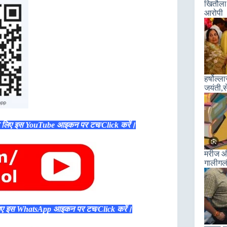
खितौला 
आरोपी
हर्षोल्
जयंती,स
े लिए इस YouTube आइकन पर टच/Click करें।
मरीज और
गालीगल
िए इस WhatsApp आइकन पर टच/Click करें।