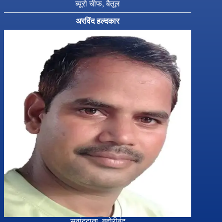
ब्यूरो चीफ, बैतूल
अरविंद हल्दकार
सवांददाता. बहोरीबंद