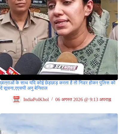
छात्राओं के साथ यदि कोई छेड़छाड़ करता है तो निडर होकर पुलिस को
दें सूचना,एएसपी अनु बेनिवाल
IndiaPolKhol
06 अगस्त 2026 @ 9:13 अपराह्न