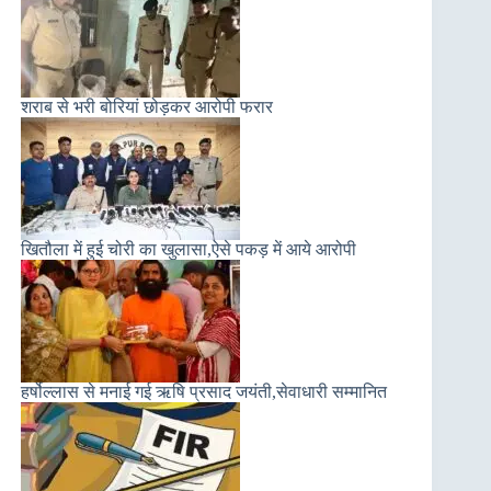
शराब से भरी बोरियां छोड़कर आरोपी फरार
खितौला में हुई चोरी का खुलासा,ऐसे पकड़ में आये आरोपी
हर्षोल्लास से मनाई गई ऋषि प्रसाद जयंती,सेवाधारी सम्मानित