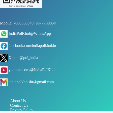
Mobile: 7000530340, 9977738854
IndiaPolKhol@WhatsApp
facebook.com/indiapolkhol.in
X.com@pol_india
youtube.com/@IndiaPolKhol
indiapolkholshr@gmail.com
About Us
Contact Us
Privacy Policy