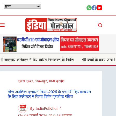
Skip
to
content
ए त्वरित निराकरण के निर्देश
46 बच्चों के हृदय जांच शिविर परीक्षण में 29 बच्चों मे
ख़ास ख़बर
,
जबलपुर
,
मध्य प्रदेश
ठोस अपशिष्‍ट प्रबंधन नियम-2026 के प्रभावी क्रियान्‍वयन
के लिए कलेक्‍टर ने किया विशेष प्रकोष्‍ठ गठित
By
IndiaPolKhol
On
08 जुलाई 2026 @ 9:58 अपराह्न