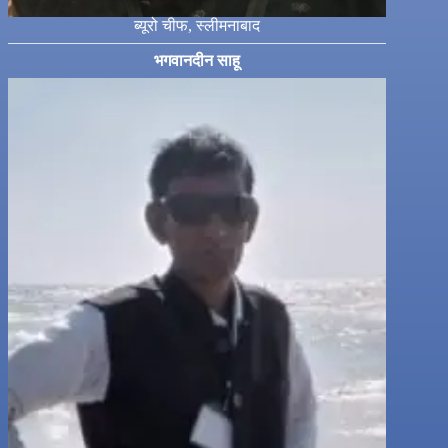
ब्यूरो चीफ, स्लीमनाबाद
भगवानदीन साहू