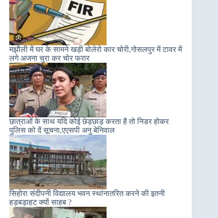
मझौली में घर के सामने खड़ी बोलेरो कार चोरी,गोसलपुर में टावर में
लगे अजना चुरा कर चोर फरार
छात्राओं के साथ यदि कोई छेड़छाड़ करता है तो निडर होकर
पुलिस को दें सूचना,एएसपी अनु बेनिवाल
सिहोरा संदीपनी विद्यालय भवन स्थांनातरित करने की इतनी
हड़बड़ाहट क्यों साहब ?