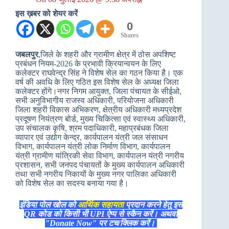
इस ख़बर को शेयर करें
0
Shares
जबलपुर
,जिले के शहरी और ग्रामीण क्षेत्र में ठोस अपशिष्‍ट
प्रबंधन नियम-2026 के प्रभावी क्रियान्‍वयन के लिए
कलेक्‍टर राघवेन्‍द्र सिंह ने विशेष सेल का गठन किया है। एक
वर्ष की अवधि के लिए गठित इस विशेष सेल के अध्‍यक्ष जिला
कलेक्‍टर होंगे।नगर निगम आयुक्‍त, जिला पंचायत के सीईओ,
सभी अनुविभागीय राजस्‍व अधिकारी, परियोजना अधिकारी
जिला शहरी विकास अभिकरण, क्षेत्रीय अधिकारी मध्‍यप्रदेश
प्रदूषण नियंत्रण बोर्ड, मुख्‍य चिकित्‍सा एवं स्‍वास्‍थ्‍य अधिकारी,
उप संचालक कृषि, श्रम पदाधिकारी, महाप्रबंधक जिला
व्‍यापार एवं उद्योग केन्‍द्र, कार्यपालन यंत्री जल संसाधन
विभाग, कार्यपालन यंत्री लोक निर्माण विभाग, कार्यपालन
यंत्री ग्रामीण यांत्रिकी सेवा विभाग, कार्यपालन यंत्री नगरीय
प्रशासन, सभी जनपद पंचायतों के मुख्‍य कार्यपालन अधिकारी
तथा सभी नगरीय निकायों के मुख्‍य नगर पालिका अधिकारी
को विशेष सेल का सदस्‍य बनाया गया है।
इंडिया पोल खोल को
आर्थिक सहायता
प्रदान करने हेतु इस
QR कोड को किसी भी UPI ऐप्प से स्कैन करें। अथवा
"Donate Now" पर टच/क्लिक करें।