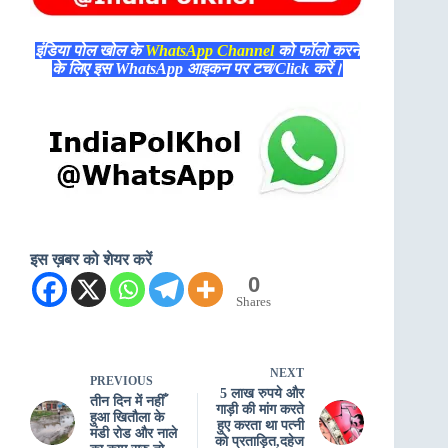
इंडिया पोल खोल के
WhatsApp Channel
को फॉलो करने
के लिए इस WhatsApp आइकन पर टच/Click करें।
इस ख़बर को शेयर करें
0
Shares
NEXT
PREVIOUS
5 लाख रुपये और
तीन दिन में नहीँ
गाड़ी की मांग करते
हुआ खितौला के
हुए करता था पत्नी
मंडी रोड और नाले
को प्रताड़ित,दहेज