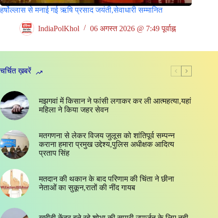
हर्षोल्लास से मनाई गई ऋषि प्रसाद जयंती,सेवाधारी सम्मानित
IndiaPolKhol
06 अगस्त 2026 @ 7:49 पूर्वाह्न
चर्चित ख़बरें
मझगवां में किसान ने फांसी लगाकर कर ली आत्महत्या,यहां
महिला ने किया जहर सेवन
मतगणना से लेकर विजय जुलूस को शांतिपूर्व सम्पन्न
कराना हमारा प्रमुख उद्देश्य,पुलिस अधीक्षक आदित्य
प्रताप सिंह
मतदान की थकान के बाद परिणाम की चिंता ने छीना
नेताओं का सुकून,रातों की नींद गायब
खरीदी केंद्र बने रहे शोभा की सुपारी,उपार्जन के लिए नही